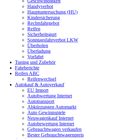
Geschwindigkeit
Handyverbot
Hauptuntersuchung (HU)
Kindersicherung
Rechtsfahrgebot
Reifen
Sicherheitsgurt
Sonntagsfahrverbot LKW
Überholen
Überladung
Vorfahrt
Tuning und Zubehör
Fahrberichte
Reifen ABC
Reifenwechsel
Autokauf & Autoverkauf
EU Import
Autobwertung Internet
Autotransport
Abkürzungen Automarkt
Auto Gewinnspiele
Neuwagenkauf Internet
Autobewertung Internet
Gebrauchtwagen verkaufen
Bester Gebrauchtwagenpreis