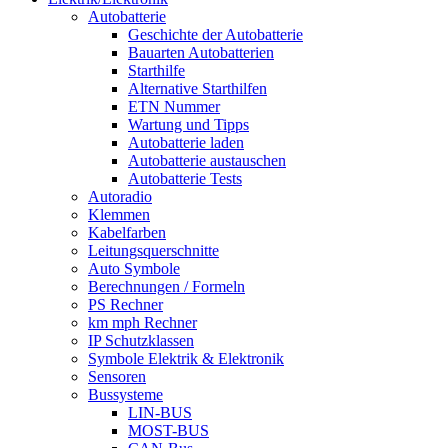
Autobatterie
Geschichte der Autobatterie
Bauarten Autobatterien
Starthilfe
Alternative Starthilfen
ETN Nummer
Wartung und Tipps
Autobatterie laden
Autobatterie austauschen
Autobatterie Tests
Autoradio
Klemmen
Kabelfarben
Leitungsquerschnitte
Auto Symbole
Berechnungen / Formeln
PS Rechner
km mph Rechner
IP Schutzklassen
Symbole Elektrik & Elektronik
Sensoren
Bussysteme
LIN-BUS
MOST-BUS