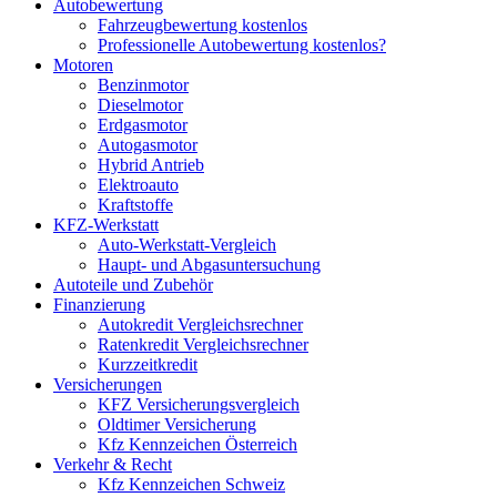
Autobewertung
Fahrzeugbewertung kostenlos
Professionelle Autobewertung kostenlos?
Motoren
Benzinmotor
Dieselmotor
Erdgasmotor
Autogasmotor
Hybrid Antrieb
Elektroauto
Kraftstoffe
KFZ-Werkstatt
Auto-Werkstatt-Vergleich
Haupt- und Abgasuntersuchung
Autoteile und Zubehör
Finanzierung
Autokredit Vergleichsrechner
Ratenkredit Vergleichsrechner
Kurzzeitkredit
Versicherungen
KFZ Versicherungsvergleich
Oldtimer Versicherung
Kfz Kennzeichen Österreich
Verkehr & Recht
Kfz Kennzeichen Schweiz