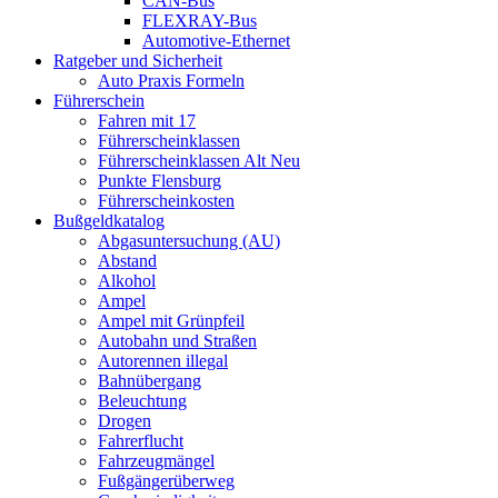
CAN-Bus
FLEXRAY-Bus
Automotive-Ethernet
Ratgeber und Sicherheit
Auto Praxis Formeln
Führerschein
Fahren mit 17
Führerscheinklassen
Führerscheinklassen Alt Neu
Punkte Flensburg
Führerscheinkosten
Bußgeldkatalog
Abgasuntersuchung (AU)
Abstand
Alkohol
Ampel
Ampel mit Grünpfeil
Autobahn und Straßen
Autorennen illegal
Bahnübergang
Beleuchtung
Drogen
Fahrerflucht
Fahrzeugmängel
Fußgängerüberweg