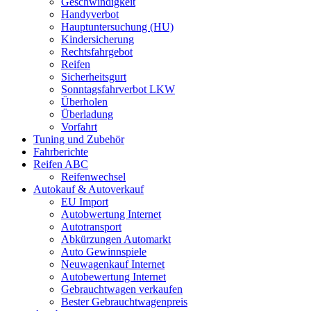
Geschwindigkeit
Handyverbot
Hauptuntersuchung (HU)
Kindersicherung
Rechtsfahrgebot
Reifen
Sicherheitsgurt
Sonntagsfahrverbot LKW
Überholen
Überladung
Vorfahrt
Tuning und Zubehör
Fahrberichte
Reifen ABC
Reifenwechsel
Autokauf & Autoverkauf
EU Import
Autobwertung Internet
Autotransport
Abkürzungen Automarkt
Auto Gewinnspiele
Neuwagenkauf Internet
Autobewertung Internet
Gebrauchtwagen verkaufen
Bester Gebrauchtwagenpreis