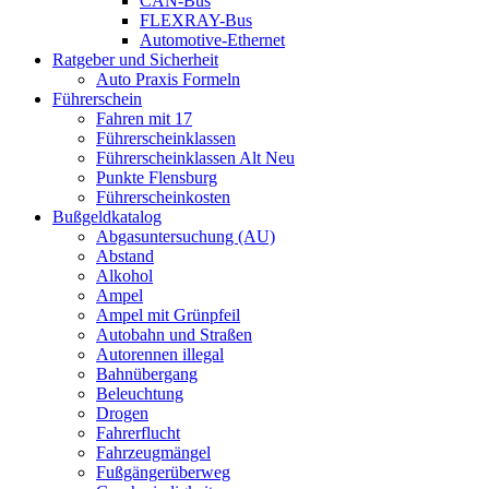
CAN-Bus
FLEXRAY-Bus
Automotive-Ethernet
Ratgeber und Sicherheit
Auto Praxis Formeln
Führerschein
Fahren mit 17
Führerscheinklassen
Führerscheinklassen Alt Neu
Punkte Flensburg
Führerscheinkosten
Bußgeldkatalog
Abgasuntersuchung (AU)
Abstand
Alkohol
Ampel
Ampel mit Grünpfeil
Autobahn und Straßen
Autorennen illegal
Bahnübergang
Beleuchtung
Drogen
Fahrerflucht
Fahrzeugmängel
Fußgängerüberweg