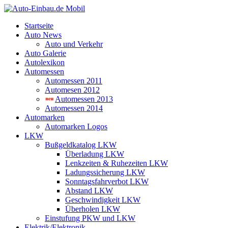
Startseite
Auto News
Auto und Verkehr
Auto Galerie
Autolexikon
Automessen
Automessen 2011
Automesen 2012
Automessen 2013
Automessen 2014
Automarken
Automarken Logos
LKW
Bußgeldkatalog LKW
Überladung LKW
Lenkzeiten & Ruhezeiten LKW
Ladungssicherung LKW
Sonntagsfahrverbot LKW
Abstand LKW
Geschwindigkeit LKW
Überholen LKW
Einstufung PKW und LKW
Elektrik/Elektronik