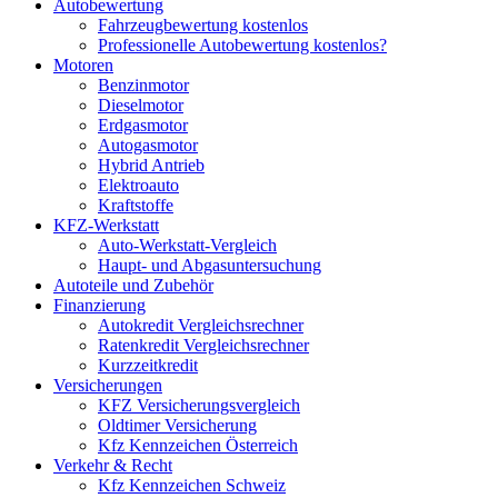
Autobewertung
Fahrzeugbewertung kostenlos
Professionelle Autobewertung kostenlos?
Motoren
Benzinmotor
Dieselmotor
Erdgasmotor
Autogasmotor
Hybrid Antrieb
Elektroauto
Kraftstoffe
KFZ-Werkstatt
Auto-Werkstatt-Vergleich
Haupt- und Abgasuntersuchung
Autoteile und Zubehör
Finanzierung
Autokredit Vergleichsrechner
Ratenkredit Vergleichsrechner
Kurzzeitkredit
Versicherungen
KFZ Versicherungsvergleich
Oldtimer Versicherung
Kfz Kennzeichen Österreich
Verkehr & Recht
Kfz Kennzeichen Schweiz