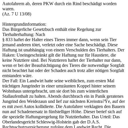
Autofahrern ab, deren PKW durch ein Rind beschädigt worden
waren.
(Az. 7 U 13/08)
Hintergrundinformation:
Das Bürgerliche Gesetzbuch enthält eine Regelung zur
Tierhalterhaftung: Nach
§ 833 haftet der Halter eines Tieres immer dann, wenn sein Tier
jemand anderen tötet, verletzt oder eine Sache beschädigt. Diese
Haftung ist unabhängig von einem Verschulden des Tierhalters. Der
Haken: Uneingeschränkt gilt die Haftung nur für Haustiere, die
keine Nutztiere sind. Bei Nutztieren haftet der Tierhalter nur dann,
wenn er bei der Beaufsichtigung des Tieres die notwendige Sorgfalt
nicht beachtet hat oder der Schaden auch trotz aller nötigen Sorgfalt
entstanden wäre.
Der Fall: Ein Landwirt hatte seine weiblichen, zum ersten Mal
trächtigen Jungrinder in einer umzäunten Koppel hinter seinem
Wohnhaus untergebracht, um sie dort bis zum winterlichen
Stallaufenthalt zu halten. Abends durchbrach ein in Panik geratenes
Jungrind den Weidezaun und lief zur nächsten Kreisstra?Ÿe, auf der
es mit zwei Autos kollidierte. Die Autofahrer verklagten den Bauern
nun auf Schadenersatz in fünfstelliger Höhe. Dieser berief sich auf
die spezielle Haftungsregelung für Nutztierhalter. Das Urteil: Das
Oberlandesgericht Schleswig-Holstein gab der D.A.S.
Rechtsschutzversicherung zufolge dem Landwirt Recht. Die