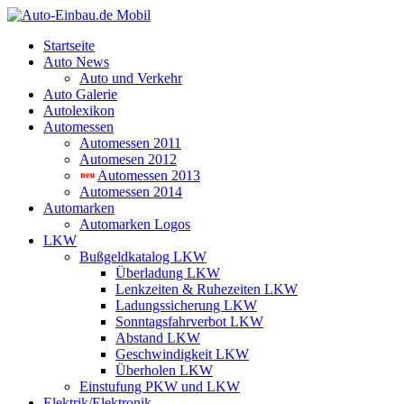
Startseite
Auto News
Auto und Verkehr
Auto Galerie
Autolexikon
Automessen
Automessen 2011
Automesen 2012
Automessen 2013
Automessen 2014
Automarken
Automarken Logos
LKW
Bußgeldkatalog LKW
Überladung LKW
Lenkzeiten & Ruhezeiten LKW
Ladungssicherung LKW
Sonntagsfahrverbot LKW
Abstand LKW
Geschwindigkeit LKW
Überholen LKW
Einstufung PKW und LKW
Elektrik/Elektronik