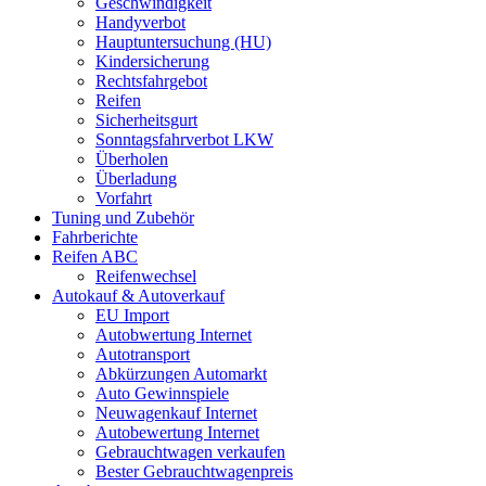
Geschwindigkeit
Handyverbot
Hauptuntersuchung (HU)
Kindersicherung
Rechtsfahrgebot
Reifen
Sicherheitsgurt
Sonntagsfahrverbot LKW
Überholen
Überladung
Vorfahrt
Tuning und Zubehör
Fahrberichte
Reifen ABC
Reifenwechsel
Autokauf & Autoverkauf
EU Import
Autobwertung Internet
Autotransport
Abkürzungen Automarkt
Auto Gewinnspiele
Neuwagenkauf Internet
Autobewertung Internet
Gebrauchtwagen verkaufen
Bester Gebrauchtwagenpreis