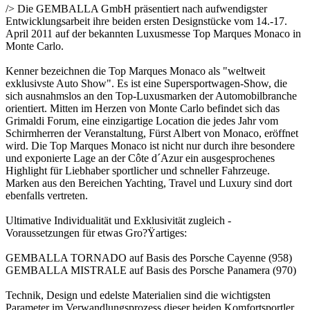
/> Die GEMBALLA GmbH präsentiert nach aufwendigster
Entwicklungsarbeit ihre beiden ersten Designstücke vom 14.-17.
April 2011 auf der bekannten Luxusmesse Top Marques Monaco in
Monte Carlo.
Kenner bezeichnen die Top Marques Monaco als "weltweit
exklusivste Auto Show". Es ist eine Supersportwagen-Show, die
sich ausnahmslos an den Top-Luxusmarken der Automobilbranche
orientiert. Mitten im Herzen von Monte Carlo befindet sich das
Grimaldi Forum, eine einzigartige Location die jedes Jahr vom
Schirmherren der Veranstaltung, Fürst Albert von Monaco, eröffnet
wird. Die Top Marques Monaco ist nicht nur durch ihre besondere
und exponierte Lage an der Côte d´Azur ein ausgesprochenes
Highlight für Liebhaber sportlicher und schneller Fahrzeuge.
Marken aus den Bereichen Yachting, Travel und Luxury sind dort
ebenfalls vertreten.
Ultimative Individualität und Exklusivität zugleich -
Voraussetzungen für etwas Gro?Ÿartiges:
GEMBALLA TORNADO auf Basis des Porsche Cayenne (958)
GEMBALLA MISTRALE auf Basis des Porsche Panamera (970)
Technik, Design und edelste Materialien sind die wichtigsten
Parameter im Verwandlungsprozess dieser beiden Komfortsportler.