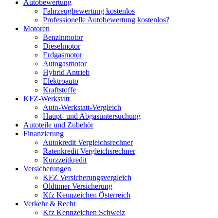
Autobewertung
Fahrzeugbewertung kostenlos
Professionelle Autobewertung kostenlos?
Motoren
Benzinmotor
Dieselmotor
Erdgasmotor
Autogasmotor
Hybrid Antrieb
Elektroauto
Kraftstoffe
KFZ-Werkstatt
Auto-Werkstatt-Vergleich
Haupt- und Abgasuntersuchung
Autoteile und Zubehör
Finanzierung
Autokredit Vergleichsrechner
Ratenkredit Vergleichsrechner
Kurzzeitkredit
Versicherungen
KFZ Versicherungsvergleich
Oldtimer Versicherung
Kfz Kennzeichen Österreich
Verkehr & Recht
Kfz Kennzeichen Schweiz