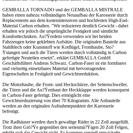
GEMBALLA TORNADO und der GEMBALLA MISTRALE
haben einen nahezu vollständigen Neuaufbau der Karosserie durch
Replacements aus dem kostenintensiven und hochfesten High-End-
Material Carbon erhalten. "Wir reduzieren deutlich Gewicht - dabei
erhalten wir jedoch die ursprüngliche Festigkeit und sämtliche
Komforttechniken. Au?Ÿerdem verwenden wir bei beiden
Fahrzeugen keine geklebten Aufsätze. Die originalen Bauteile aus
Stahlblech oder Kunststoff wie Kotflügel, Fronthaube, Sto?
Ÿstangen und auch die Türen werden durch vollständig in Carbon
gefertigte Neuteilen ersetzt", erklärt GEMBALLA GmbH
Geschäftsführer Andreas Schwarz. Carbon-Faser ist ein formbares
und vielseitig einsetzbares Material mit hervorragenden
Eigenschaften in Festigkeit und Gewichtsreduktion.
Die Motorhaube, die Front- und Heckschürze, der Seitenschweller,
die Türen und die Au?Ÿenhaut der Heckklappe werden konsequent
in Carbon-Faser gefertigt. Dies ermöglicht eine
Gewichtsreduzierung von über 70 Kilogramm. Alle Anbauteile
werden an den originalen Aufnahmepunkten der Karosserie
befestigt.
Die Radhäuser werden durch gewaltige Räder in 22 Zoll ausgefüllt.
Trotz ihrer Grö?Ÿe gegenüber den serienmä?Ÿigen 20 Zoll Felgen,
erhöht sich das Gewicht nicht. Es kommen speziell entwickelte