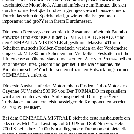
geschmiedete Monoblock Aluminiumfelgen zum Einsatz, die sich
durch enorme Festigkeit und sehr geringes Gewicht auszeichnen.
Durch das schmale Speichendesign wirken die Felgen noch
imposanter und grö?Ÿer in ihrem Durchmesser.
Die neuen Bremssysteme wurden in Zusammenarbeit mit Brembo
entwickelt und exklusiv auf den GEMBALLA TORNADO und
den GEMBALLA MISTRALE abgestimmt. Massive 411 mm
Scheiben mit sechs Kolben-Festsätteln werden an der Vorderachse
eingesetzt. Mit 380 mm Scheiben und Vierkolben-Festsätteln ist die
Hinterachse annähernd stark dimensioniert. Alle vier Bremsscheiben
sind innenbelüftet, gelocht und genutet. Eine Ma?Ÿnahme, die
Brembo ausschlie?Ÿlich für seinen offiziellen Entwicklungspartner
GEMBALLA anfertigt.
Die erste Ausbaustufe des Motorumbaus für den Turbo-Motor des
Cayenne SUVs sieht 580 PS vor. Der TORNADO im speziellem
wird aber mit der zweiten Stufe ausgeliefert. Durch grö?Ÿere
Turbolader und weitere leistungssteigernde Komponenten werden
ca. 700 PS realisiert.
Bei dem GEMBALLA MISTRALE sieht die erste Ausbaustufe ein
"dezentes Mehr" an Leistung auf 610 PS und 850 Nm vor. ?œber
700 PS bei nahezu 1.000 Nm anliegendem Drehmoment bietet die