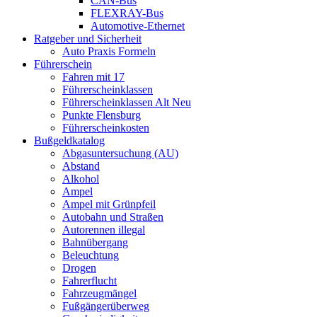
CAN-Bus
FLEXRAY-Bus
Automotive-Ethernet
Ratgeber und Sicherheit
Auto Praxis Formeln
Führerschein
Fahren mit 17
Führerscheinklassen
Führerscheinklassen Alt Neu
Punkte Flensburg
Führerscheinkosten
Bußgeldkatalog
Abgasuntersuchung (AU)
Abstand
Alkohol
Ampel
Ampel mit Grünpfeil
Autobahn und Straßen
Autorennen illegal
Bahnübergang
Beleuchtung
Drogen
Fahrerflucht
Fahrzeugmängel
Fußgängerüberweg