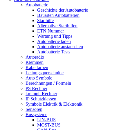
Autobatterie
Geschichte der Autobatterie
Bauarten Autobatterien
Starthilfe
Alternative Starthilfen
ETN Nummer
Wartung und Tipps
Autobatterie laden
Autobatterie austauschen
Autobatterie Tests
Autoradio
Klemmen
Kabelfarben
Leitungsquerschnitte
Auto Symbole
Berechnungen / Formeln
PS Rechner
km mph Rechner
IP Schutzklassen
Symbole Elektrik & Elektronik
Sensoren
Bussysteme
LIN-BUS
MOST-BUS