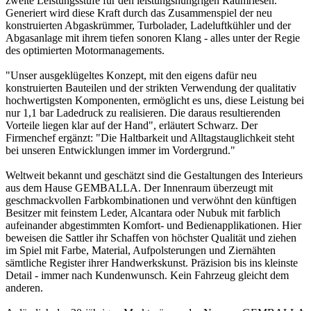
zweite Leistungsstufe für den leistungshungrigen Raumriesen.
Generiert wird diese Kraft durch das Zusammenspiel der neu
konstruierten Abgaskrümmer, Turbolader, Ladeluftkühler und der
Abgasanlage mit ihrem tiefen sonoren Klang - alles unter der Regie
des optimierten Motormanagements.
"Unser ausgeklügeltes Konzept, mit den eigens dafür neu
konstruierten Bauteilen und der strikten Verwendung der qualitativ
hochwertigsten Komponenten, ermöglicht es uns, diese Leistung bei
nur 1,1 bar Ladedruck zu realisieren. Die daraus resultierenden
Vorteile liegen klar auf der Hand", erläutert Schwarz. Der
Firmenchef ergänzt: "Die Haltbarkeit und Alltagstauglichkeit steht
bei unseren Entwicklungen immer im Vordergrund."
Weltweit bekannt und geschätzt sind die Gestaltungen des Interieurs
aus dem Hause GEMBALLA. Der Innenraum überzeugt mit
geschmackvollen Farbkombinationen und verwöhnt den künftigen
Besitzer mit feinstem Leder, Alcantara oder Nubuk mit farblich
aufeinander abgestimmten Komfort- und Bedienapplikationen. Hier
beweisen die Sattler ihr Schaffen von höchster Qualität und ziehen
im Spiel mit Farbe, Material, Aufpolsterungen und Ziernähten
sämtliche Register ihrer Handwerkskunst. Präzision bis ins kleinste
Detail - immer nach Kundenwunsch. Kein Fahrzeug gleicht dem
anderen.