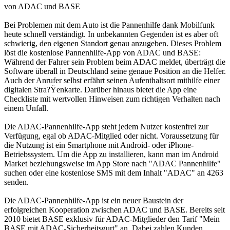
von ADAC und BASE
Bei Problemen mit dem Auto ist die Pannenhilfe dank Mobilfunk
heute schnell verständigt. In unbekannten Gegenden ist es aber oft
schwierig, den eigenen Standort genau anzugeben. Dieses Problem
löst die kostenlose Pannenhilfe-App von ADAC und BASE:
Während der Fahrer sein Problem beim ADAC meldet, überträgt die
Software überall in Deutschland seine genaue Position an die Helfer.
Auch der Anrufer selbst erfährt seinen Aufenthaltsort mithilfe einer
digitalen Stra?Ÿenkarte. Darüber hinaus bietet die App eine
Checkliste mit wertvollen Hinweisen zum richtigen Verhalten nach
einem Unfall.
Die ADAC-Pannenhilfe-App steht jedem Nutzer kostenfrei zur
Verfügung, egal ob ADAC-Mitglied oder nicht. Voraussetzung für
die Nutzung ist ein Smartphone mit Android- oder iPhone-
Betriebssystem. Um die App zu installieren, kann man im Android
Market beziehungsweise im App Store nach "ADAC Pannenhilfe"
suchen oder eine kostenlose SMS mit dem Inhalt "ADAC" an 4263
senden.
Die ADAC-Pannenhilfe-App ist ein neuer Baustein der
erfolgreichen Kooperation zwischen ADAC und BASE. Bereits seit
2010 bietet BASE exklusiv für ADAC-Mitglieder den Tarif "Mein
BASE mit ADAC-Sicherheitsgurt" an. Dabei zahlen Kunden