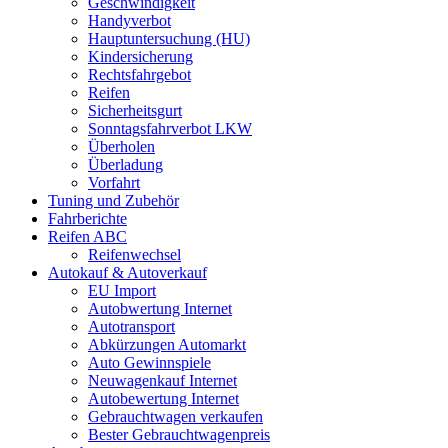
Geschwindigkeit
Handyverbot
Hauptuntersuchung (HU)
Kindersicherung
Rechtsfahrgebot
Reifen
Sicherheitsgurt
Sonntagsfahrverbot LKW
Überholen
Überladung
Vorfahrt
Tuning und Zubehör
Fahrberichte
Reifen ABC
Reifenwechsel
Autokauf & Autoverkauf
EU Import
Autobwertung Internet
Autotransport
Abkürzungen Automarkt
Auto Gewinnspiele
Neuwagenkauf Internet
Autobewertung Internet
Gebrauchtwagen verkaufen
Bester Gebrauchtwagenpreis