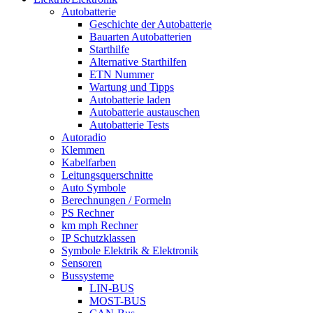
Autobatterie
Geschichte der Autobatterie
Bauarten Autobatterien
Starthilfe
Alternative Starthilfen
ETN Nummer
Wartung und Tipps
Autobatterie laden
Autobatterie austauschen
Autobatterie Tests
Autoradio
Klemmen
Kabelfarben
Leitungsquerschnitte
Auto Symbole
Berechnungen / Formeln
PS Rechner
km mph Rechner
IP Schutzklassen
Symbole Elektrik & Elektronik
Sensoren
Bussysteme
LIN-BUS
MOST-BUS