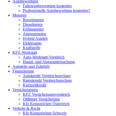
Autobewertung
Fahrzeugbewertung kostenlos
Professionelle Autobewertung kostenlos?
Motoren
Benzinmotor
Dieselmotor
Erdgasmotor
Autogasmotor
Hybrid Antrieb
Elektroauto
Kraftstoffe
KFZ-Werkstatt
Auto-Werkstatt-Vergleich
Haupt- und Abgasuntersuchung
Autoteile und Zubehör
Finanzierung
Autokredit Vergleichsrechner
Ratenkredit Vergleichsrechner
Kurzzeitkredit
Versicherungen
KFZ Versicherungsvergleich
Oldtimer Versicherung
Kfz Kennzeichen Österreich
Verkehr & Recht
Kfz Kennzeichen Schweiz