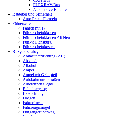
CAN-Bus
FLEXRAY-Bus
Automotive-Ethernet
Ratgeber und Sicherheit
Auto Praxis Formeln
Führerschein
Fahren mit 17
Führerscheinklassen
Führerscheinklassen Alt Neu
Punkte Flensburg
Führerscheinkosten
Bußgeldkatalog
Abgasuntersuchung (AU)
Abstand
Alkohol
Ampel
Ampel mit Grünpfeil
Autobahn und Straßen
Autorennen illegal
Bahnübergang
Beleuchtung
Drogen
Fahrerflucht
Fahrzeugmängel
Fußgängerüberweg