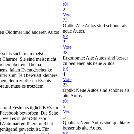
(
0
)
2
Vote
73
Optik: Alte Autos sind schöner als
neue Autos.
gen Oldtimer und anderen Autos
(
0
)
3
Vote
38
Events sucht man meist
Ergonomie: Alte Autos sind besser
n Charme. Sie sind meist nicht
zu bedienen als neue Autos.
lichen über ein Thema
(
0
)
ens, fallen Eventgeschenke
4
lter zum Teil bewusst kleinere
Vote
ehen, denn zu diesen Events
23
oraus, muss es trotzdem
Optik: Neue Autos sind schöner als
alte Autos.
(
0
)
5
gen und Feste bezüglich KFZ im
Vote
a Facebook beworben. Die Seite
14
, weil es in dem Stil sehr
Qualität: Neue Autos sind qualitativ
d Automarken filtern und hat
besser als alte Autos.
genügend geweckt ist. Für
(
0
)