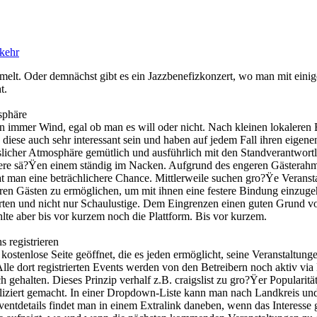
kehr
melt. Oder demnächst gibt es ein Jazzbenefizkonzert, wo man mit eini
t.
osphäre
mmer Wind, egal ob man es will oder nicht. Nach kleinen lokaleren 
 diese auch sehr interessant sein und haben auf jedem Fall ihren eigene
slicher Atmosphäre gemütlich und ausführlich mit den Standverantwort
dere sä?Ÿen einem ständig im Nacken. Aufgrund des engeren Gästerahm
t man eine beträchlichere Chance. Mittlerweile suchen gro?Ÿe Veransta
hren Gästen zu ermöglichen, um mit ihnen eine festere Bindung einzug
sierten und nicht nur Schaulustige. Dem Eingrenzen einen guten Grund v
te aber bis vor kurzem noch die Plattform. Bis vor kurzem.
s registrieren
kostenlose Seite geöffnet, die es jeden ermöglicht, seine Veranstaltun
le dort registrierten Events werden von den Betreibern noch aktiv vi
 gehalten. Dieses Prinzip verhalf z.B. craigslist zu gro?Ÿer Popularität
mpliziert gemacht. In einer Dropdown-Liste kann man nach Landkreis un
entdetails findet man in einem Extralink daneben, wenn das Interesse 