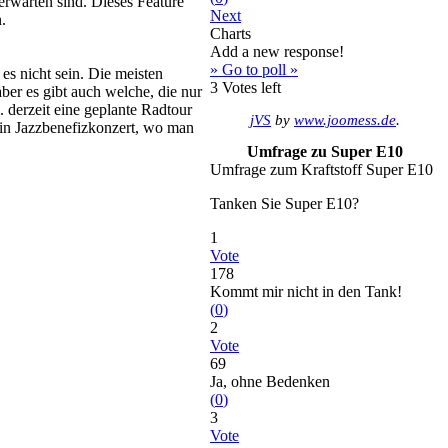
erwarten sind. Dieses Feature
Next
.
Charts
Add a new response!
» Go to poll »
es nicht sein. Die meisten
3
Votes left
ber es gibt auch welche, die nur
 derzeit eine geplante Radtour
jVS
by
www.joomess.de
.
ein Jazzbenefizkonzert, wo man
Umfrage zu Super E10
Umfrage zum Kraftstoff Super E10
Tanken Sie Super E10?
1
Vote
178
Kommt mir nicht in den Tank!
(
0
)
2
Vote
69
Ja, ohne Bedenken
(
0
)
3
Vote