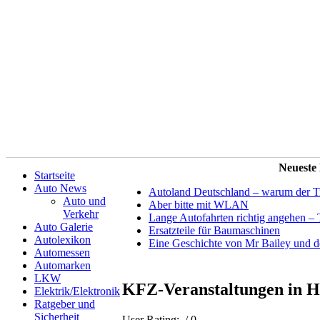
Neueste
Startseite
Auto News
Autoland Deutschland – warum der Tit
Auto und
Aber bitte mit WLAN
Verkehr
Lange Autofahrten richtig angehen – 
Auto Galerie
Ersatzteile für Baumaschinen
Autolexikon
Eine Geschichte von Mr Bailey und 
Automessen
Automarken
LKW
KFZ-Veranstaltungen in H
Elektrik/Elektronik
Ratgeber und
Sicherheit
User Rating:
/ 0