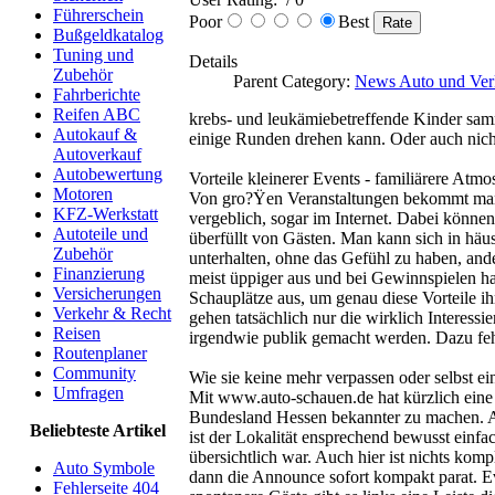
Führerschein
Poor
Best
Bußgeldkatalog
Tuning und
Details
Zubehör
Parent Category:
News Auto und Ver
Fahrberichte
Reifen ABC
krebs- und leukämiebetreffende Kinder sam
Autokauf &
einige Runden drehen kann. Oder auch nich
Autoverkauf
Autobewertung
Vorteile kleinerer Events - familiärere Atm
Motoren
Von gro?Ÿen Veranstaltungen bekommt man i
KFZ-Werkstatt
vergeblich, sogar im Internet. Dabei können
Autoteile und
überfüllt von Gästen. Man kann sich in häu
Zubehör
unterhalten, ohne das Gefühl zu haben, an
Finanzierung
meist üppiger aus und bei Gewinnspielen ha
Versicherungen
Schauplätze aus, um genau diese Vorteile i
Verkehr & Recht
gehen tatsächlich nur die wirklich Interes
Reisen
irgendwie publik gemacht werden. Dazu fehl
Routenplaner
Community
Wie sie keine mehr verpassen oder selbst ein
Umfragen
Mit www.auto-schauen.de hat kürzlich eine 
Bundesland Hessen bekannter zu machen. Al
Beliebteste Artikel
ist der Lokalität ensprechend bewusst einfach
übersichtlich war. Auch hier ist nichts ko
Auto Symbole
dann die Announce sofort kompakt parat. Ev
Fehlerseite 404