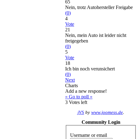
65
Nein, trotz Autohersteller Freigabe
(
0
)
4
Vote
21
Nein, mein Auto ist leider nicht
freigegeben
(
0
)
5
Vote
18
Ich bin noch verunsichert
(
0
)
Next
Charts
Add a new response!
» Go to poll »
3
Votes left
jVS
by
www.joomess.de
.
Community Login
Username or email