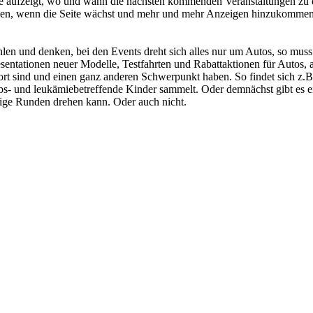
 die aufzeigt, wo und wann die nächsten kommenden Veranstaltungen zu 
tellen, wenn die Seite wächst und mehr und mehr Anzeigen hinzukommen
hlen und denken, bei den Events dreht sich alles nur um Autos, so muss 
sentationen neuer Modelle, Testfahrten und Rabattaktionen für Autos, a
t sind und einen ganz anderen Schwerpunkt haben. So findet sich z.B.
ebs- und leukämiebetreffende Kinder sammelt. Oder demnächst gibt es 
nige Runden drehen kann. Oder auch nicht.