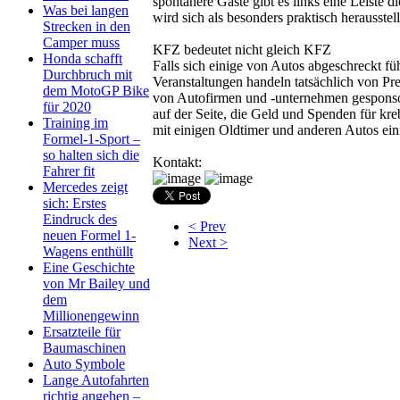
spontanere Gäste gibt es links eine Leiste
Was bei langen
wird sich als besonders praktisch herauss
Strecken in den
Camper muss
KFZ bedeutet nicht gleich KFZ
Honda schafft
Falls sich einige von Autos abgeschreckt fü
Durchbruch mit
Veranstaltungen handeln tatsächlich von Pre
dem MotoGP Bike
von Autofirmen und -unternehmen gesponsor
für 2020
auf der Seite, die Geld und Spenden für kr
Training im
mit einigen Oldtimer und anderen Autos ei
Formel-1-Sport –
so halten sich die
Kontakt:
Fahrer fit
Mercedes zeigt
sich: Erstes
Eindruck des
< Prev
neuen Formel 1-
Next >
Wagens enthüllt
Eine Geschichte
von Mr Bailey und
dem
Millionengewinn
Ersatzteile für
Baumaschinen
Auto Symbole
Lange Autofahrten
richtig angehen –