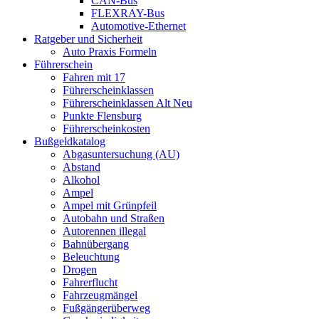
CAN-Bus
FLEXRAY-Bus
Automotive-Ethernet
Ratgeber und Sicherheit
Auto Praxis Formeln
Führerschein
Fahren mit 17
Führerscheinklassen
Führerscheinklassen Alt Neu
Punkte Flensburg
Führerscheinkosten
Bußgeldkatalog
Abgasuntersuchung (AU)
Abstand
Alkohol
Ampel
Ampel mit Grünpfeil
Autobahn und Straßen
Autorennen illegal
Bahnübergang
Beleuchtung
Drogen
Fahrerflucht
Fahrzeugmängel
Fußgängerüberweg