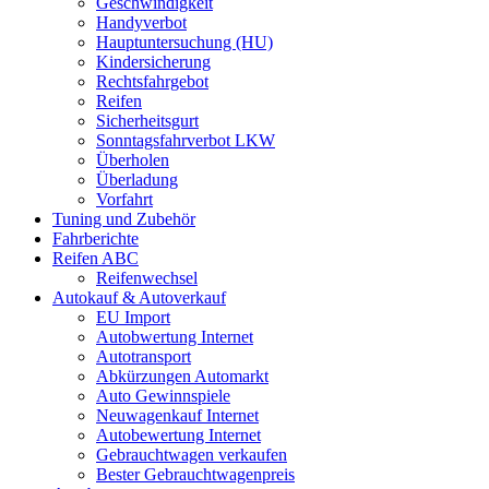
Geschwindigkeit
Handyverbot
Hauptuntersuchung (HU)
Kindersicherung
Rechtsfahrgebot
Reifen
Sicherheitsgurt
Sonntagsfahrverbot LKW
Überholen
Überladung
Vorfahrt
Tuning und Zubehör
Fahrberichte
Reifen ABC
Reifenwechsel
Autokauf & Autoverkauf
EU Import
Autobwertung Internet
Autotransport
Abkürzungen Automarkt
Auto Gewinnspiele
Neuwagenkauf Internet
Autobewertung Internet
Gebrauchtwagen verkaufen
Bester Gebrauchtwagenpreis