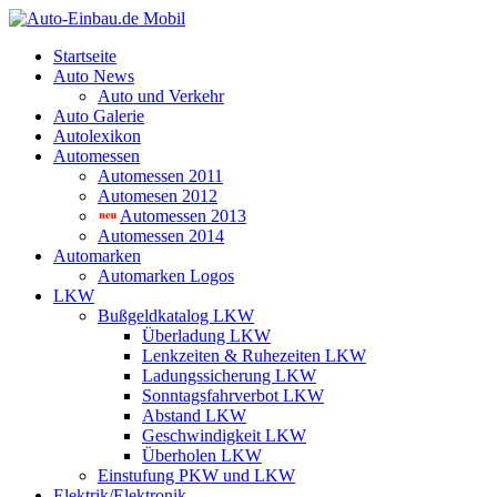
Startseite
Auto News
Auto und Verkehr
Auto Galerie
Autolexikon
Automessen
Automessen 2011
Automesen 2012
Automessen 2013
Automessen 2014
Automarken
Automarken Logos
LKW
Bußgeldkatalog LKW
Überladung LKW
Lenkzeiten & Ruhezeiten LKW
Ladungssicherung LKW
Sonntagsfahrverbot LKW
Abstand LKW
Geschwindigkeit LKW
Überholen LKW
Einstufung PKW und LKW
Elektrik/Elektronik