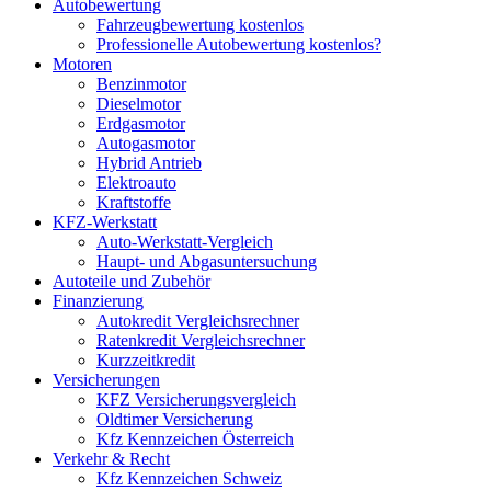
Autobewertung
Fahrzeugbewertung kostenlos
Professionelle Autobewertung kostenlos?
Motoren
Benzinmotor
Dieselmotor
Erdgasmotor
Autogasmotor
Hybrid Antrieb
Elektroauto
Kraftstoffe
KFZ-Werkstatt
Auto-Werkstatt-Vergleich
Haupt- und Abgasuntersuchung
Autoteile und Zubehör
Finanzierung
Autokredit Vergleichsrechner
Ratenkredit Vergleichsrechner
Kurzzeitkredit
Versicherungen
KFZ Versicherungsvergleich
Oldtimer Versicherung
Kfz Kennzeichen Österreich
Verkehr & Recht
Kfz Kennzeichen Schweiz