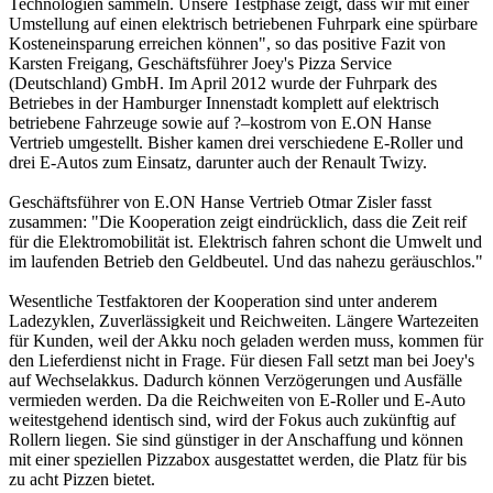
Technologien sammeln. Unsere Testphase zeigt, dass wir mit einer
Umstellung auf einen elektrisch betriebenen Fuhrpark eine spürbare
Kosteneinsparung erreichen können", so das positive Fazit von
Karsten Freigang, Geschäftsführer Joey's Pizza Service
(Deutschland) GmbH. Im April 2012 wurde der Fuhrpark des
Betriebes in der Hamburger Innenstadt komplett auf elektrisch
betriebene Fahrzeuge sowie auf ?–kostrom von E.ON Hanse
Vertrieb umgestellt. Bisher kamen drei verschiedene E-Roller und
drei E-Autos zum Einsatz, darunter auch der Renault Twizy.
Geschäftsführer von E.ON Hanse Vertrieb Otmar Zisler fasst
zusammen: "Die Kooperation zeigt eindrücklich, dass die Zeit reif
für die Elektromobilität ist. Elektrisch fahren schont die Umwelt und
im laufenden Betrieb den Geldbeutel. Und das nahezu geräuschlos."
Wesentliche Testfaktoren der Kooperation sind unter anderem
Ladezyklen, Zuverlässigkeit und Reichweiten. Längere Wartezeiten
für Kunden, weil der Akku noch geladen werden muss, kommen für
den Lieferdienst nicht in Frage. Für diesen Fall setzt man bei Joey's
auf Wechselakkus. Dadurch können Verzögerungen und Ausfälle
vermieden werden. Da die Reichweiten von E-Roller und E-Auto
weitestgehend identisch sind, wird der Fokus auch zukünftig auf
Rollern liegen. Sie sind günstiger in der Anschaffung und können
mit einer speziellen Pizzabox ausgestattet werden, die Platz für bis
zu acht Pizzen bietet.