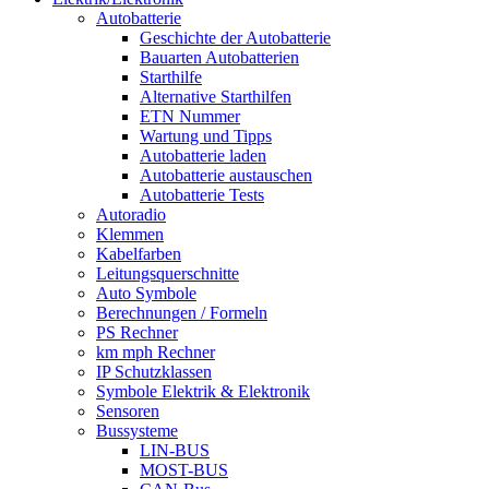
Autobatterie
Geschichte der Autobatterie
Bauarten Autobatterien
Starthilfe
Alternative Starthilfen
ETN Nummer
Wartung und Tipps
Autobatterie laden
Autobatterie austauschen
Autobatterie Tests
Autoradio
Klemmen
Kabelfarben
Leitungsquerschnitte
Auto Symbole
Berechnungen / Formeln
PS Rechner
km mph Rechner
IP Schutzklassen
Symbole Elektrik & Elektronik
Sensoren
Bussysteme
LIN-BUS
MOST-BUS