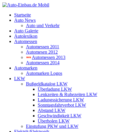
Startseite
Auto News
Auto und Verkehr
Auto Galerie
Autolexikon
Automessen
Automessen 2011
Automesen 2012
Automessen 2013
Automessen 2014
Automarken
Automarken Logos
LKW
Bußgeldkatalog LKW
Überladung LKW
Lenkzeiten & Ruhezeiten LKW
Ladungssicherung LKW
Sonntagsfahrverbot LKW
Abstand LKW
Geschwindigkeit LKW
Überholen LKW
Einstufung PKW und LKW
Elektrik/Elektronik