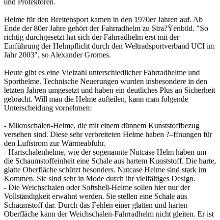
und Protektoren.
Helme für den Breitensport kamen in den 1970er Jahren auf. Ab
Ende der 80er Jahre gehört der Fahrradhelm zu Stra?Ÿenbild. "So
richtig durchgesetzt hat sich der Fahrradhelm erst mit der
Einführung der Helmpflicht durch den Weltradsportverband UCI im
Jahr 2003", so Alexander Gromes.
Heute gibt es eine Vielzahl unterschiedlicher Fahrradhelme und
Sporthelme. Technische Neuerungen wurden insbesondere in den
letzten Jahren umgesetzt und haben ein deutliches Plus an Sicherheit
gebracht. Will man die Helme aufteilen, kann man folgende
Unterscheidung vornehmen:
- Mikroschalen-Helme, die mit einem dünnem Kunststoffbezug
versehen sind. Diese sehr verbreiteten Helme haben ?–ffnungen für
den Luftstrom zur Wärmeabfuhr.
- Hartschalenhelme, wie der sogenannte Nutcase Helm haben um
die Schaumstoffeinheit eine Schale aus hartem Kunststoff. Die harte,
glatte Oberfläche schützt besonders. Nutcase Helme sind stark im
Kommen. Sie sind sehr in Mode durch ihr vielfältiges Design.
- Die Weichschalen oder Softshell-Helme sollen hier nur der
Vollständigkeit erwähnt werden. Sie stellen eine Schale aus
Schaumstoff dar. Durch das Fehlen einer glatten und harten
Oberfläche kann der Weichschalen-Fahrradhelm nicht gleiten. Er ist