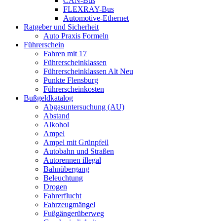
CAN-Bus
FLEXRAY-Bus
Automotive-Ethernet
Ratgeber und Sicherheit
Auto Praxis Formeln
Führerschein
Fahren mit 17
Führerscheinklassen
Führerscheinklassen Alt Neu
Punkte Flensburg
Führerscheinkosten
Bußgeldkatalog
Abgasuntersuchung (AU)
Abstand
Alkohol
Ampel
Ampel mit Grünpfeil
Autobahn und Straßen
Autorennen illegal
Bahnübergang
Beleuchtung
Drogen
Fahrerflucht
Fahrzeugmängel
Fußgängerüberweg