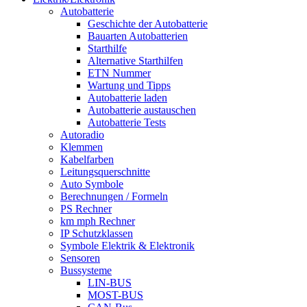
Autobatterie
Geschichte der Autobatterie
Bauarten Autobatterien
Starthilfe
Alternative Starthilfen
ETN Nummer
Wartung und Tipps
Autobatterie laden
Autobatterie austauschen
Autobatterie Tests
Autoradio
Klemmen
Kabelfarben
Leitungsquerschnitte
Auto Symbole
Berechnungen / Formeln
PS Rechner
km mph Rechner
IP Schutzklassen
Symbole Elektrik & Elektronik
Sensoren
Bussysteme
LIN-BUS
MOST-BUS