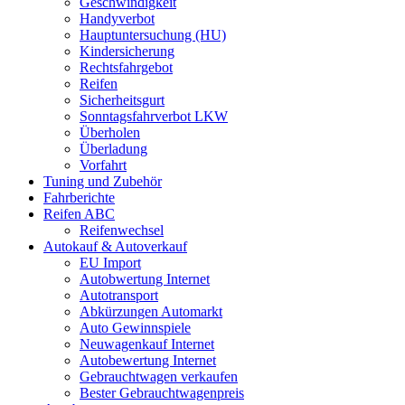
Geschwindigkeit
Handyverbot
Hauptuntersuchung (HU)
Kindersicherung
Rechtsfahrgebot
Reifen
Sicherheitsgurt
Sonntagsfahrverbot LKW
Überholen
Überladung
Vorfahrt
Tuning und Zubehör
Fahrberichte
Reifen ABC
Reifenwechsel
Autokauf & Autoverkauf
EU Import
Autobwertung Internet
Autotransport
Abkürzungen Automarkt
Auto Gewinnspiele
Neuwagenkauf Internet
Autobewertung Internet
Gebrauchtwagen verkaufen
Bester Gebrauchtwagenpreis