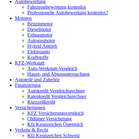
Autobewertung
Fahrzeugbewertung kostenlos
Professionelle Autobewertung kostenlos?
Motoren
Benzinmotor
Dieselmotor
Erdgasmotor
Autogasmotor
Hybrid Antrieb
Elektroauto
Kraftstoffe
KFZ-Werkstatt
Auto-Werkstatt-Vergleich
Haupt- und Abgasuntersuchung
Autoteile und Zubehör
Finanzierung
Autokredit Vergleichsrechner
Ratenkredit Vergleichsrechner
Kurzzeitkredit
Versicherungen
KFZ Versicherungsvergleich
Oldtimer Versicherung
Kfz Kennzeichen Österreich
Verkehr & Recht
Kfz Kennzeichen Schweiz