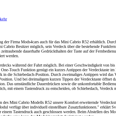
kehr
g der Firma Mods4cars auch für das Mini Cabrio R52 erhältlich. Durch 
i Cabrio Besitzer möglich, sein Verdeck über die bestehende Funkfe
 zeitraubende dauerhafte Gedrückthalten der Taste auf der Fernbedienun
dert werden.
rdecks während der Fahrt möglich. Bei einer Geschwindigkeit von bi
 One-Touch Funktion genügt ein kurzes Antippen der Verdecktaste im
ck in die Schiebedach-Position. Durch zweimaliges Antippen wird das 
Position. Und bei dreimaligem kurzen Tippen der Verdecktaste öffnet da
ition. Das umständliche Dauerdrücken sowie die unkomfortable Bedienu
glich, mit einem Tastendruck zu entscheiden, ob Schiebedach, Verdeck 
ern des Mini Cabrio Modells R52 unsere Komfort erweiternde Verdecks
l verfügt über individuell einstellbare Zusatzfunktionen." erklärt S
r einem Tastendruck auch geschlossen werden. Beim Abstellen des Mot