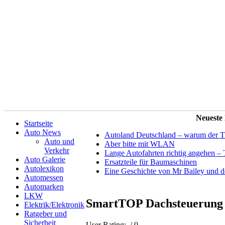
Neueste
Startseite
Auto News
Autoland Deutschland – warum der Tit
Auto und
Aber bitte mit WLAN
Verkehr
Lange Autofahrten richtig angehen – 
Auto Galerie
Ersatzteile für Baumaschinen
Autolexikon
Eine Geschichte von Mr Bailey und 
Automessen
Automarken
LKW
SmartTOP Dachsteuerung d
Elektrik/Elektronik
Ratgeber und
Sicherheit
User Rating:
/ 0