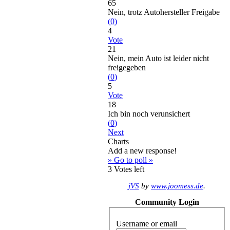
65
Nein, trotz Autohersteller Freigabe
(
0
)
4
Vote
21
Nein, mein Auto ist leider nicht
freigegeben
(
0
)
5
Vote
18
Ich bin noch verunsichert
(
0
)
Next
Charts
Add a new response!
» Go to poll »
3
Votes left
jVS
by
www.joomess.de
.
Community Login
Username or email