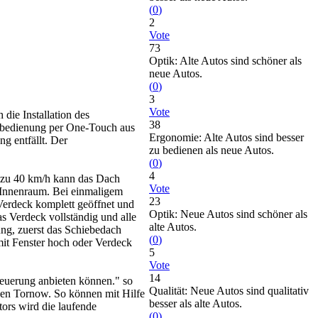
(
0
)
2
Vote
73
Optik: Alte Autos sind schöner als
neue Autos.
(
0
)
3
Vote
die Installation des
38
rnbedienung per One-Touch aus
Ergonomie: Alte Autos sind besser
g entfällt. Der
zu bedienen als neue Autos.
(
0
)
4
s zu 40 km/h kann das Dach
Vote
 Innenraum. Bei einmaligem
23
Verdeck komplett geöffnet und
Optik: Neue Autos sind schöner als
s Verdeck vollständig und alle
alte Autos.
ng, zuerst das Schiebedach
(
0
)
mit Fenster hoch oder Verdeck
5
Vote
14
teuerung anbieten können." so
Qualität: Neue Autos sind qualitativ
ven Tornow. So können mit Hilfe
besser als alte Autos.
ors wird die laufende
(
0
)