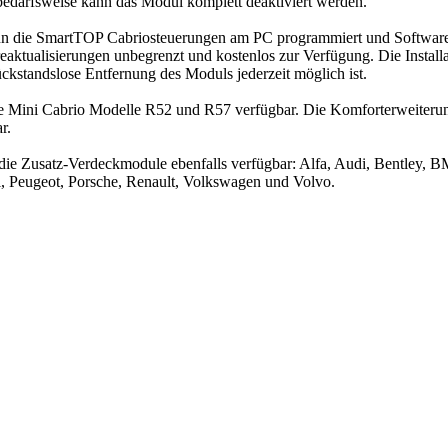
edarfsweise kann das Modul komplett deaktiviert werden.
 die SmartTOP Cabriosteuerungen am PC programmiert und Softwareu
reaktualisierungen unbegrenzt und kostenlos zur Verfügung. Die Installa
ckstandslose Entfernung des Moduls jederzeit möglich ist.
e Mini Cabrio Modelle R52 und R57 verfügbar. Die Komforterweiterung
r.
ie Zusatz-Verdeckmodule ebenfalls verfügbar: Alfa, Audi, Bentley, BMW
, Peugeot, Porsche, Renault, Volkswagen und Volvo.