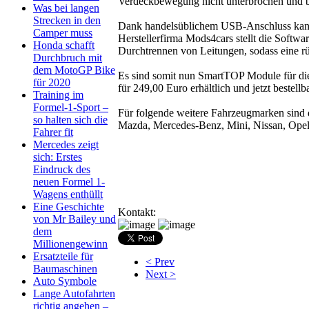
Verdeckbewegung nicht unterbrochen und b
Was bei langen
Strecken in den
Dank handelsüblichem USB-Anschluss kann
Camper muss
Herstellerfirma Mods4cars stellt die Softwa
Honda schafft
Durchtrennen von Leitungen, sodass eine rü
Durchbruch mit
dem MotoGP Bike
Es sind somit nun SmartTOP Module für di
für 2020
für 249,00 Euro erhältlich und jetzt bestellba
Training im
Formel-1-Sport –
Für folgende weitere Fahrzeugmarken sind d
so halten sich die
Mazda, Mercedes-Benz, Mini, Nissan, Opel
Fahrer fit
Mercedes zeigt
sich: Erstes
Eindruck des
neuen Formel 1-
Wagens enthüllt
Eine Geschichte
Kontakt:
von Mr Bailey und
dem
Millionengewinn
Ersatzteile für
< Prev
Baumaschinen
Next >
Auto Symbole
Lange Autofahrten
richtig angehen –