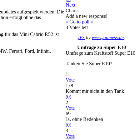
Next
Charts
pdates aufgespielt werden. Die
Add a new response!
tion erfolgt ohne das
» Go to poll »
3
Votes left
 für das Mini Cabrio R52 ist
jVS
by
www.joomess.de
.
Umfrage zu Super E10
, Ferrari, Ford, Infiniti,
Umfrage zum Kraftstoff Super E10
Tanken Sie Super E10?
1
Vote
178
Kommt mir nicht in den Tank!
(
0
)
2
Vote
69
Ja, ohne Bedenken
(
0
)
3
Vote