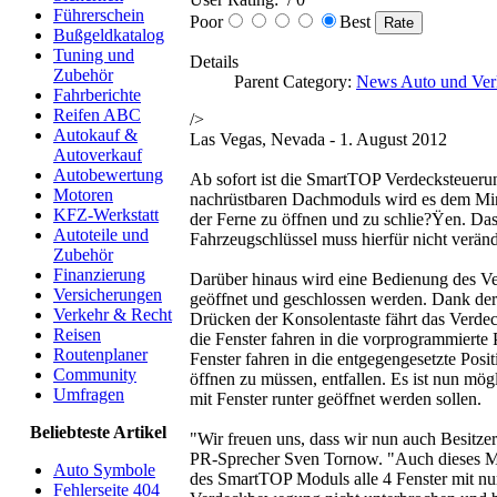
Führerschein
Poor
Best
Bußgeldkatalog
Tuning und
Details
Zubehör
Parent Category:
News Auto und Ver
Fahrberichte
Reifen ABC
/>
Autokauf &
Las Vegas, Nevada - 1. August 2012
Autoverkauf
Autobewertung
Ab sofort ist die SmartTOP Verdecksteuerun
Motoren
nachrüstbaren Dachmoduls wird es dem Min
KFZ-Werkstatt
der Ferne zu öffnen und zu schlie?Ÿen. Das
Autoteile und
Fahrzeugschlüssel muss hierfür nicht verän
Zubehör
Finanzierung
Darüber hinaus wird eine Bedienung des Ve
Versicherungen
geöffnet und geschlossen werden. Dank der
Verkehr & Recht
Drücken der Konsolentaste fährt das Verde
Reisen
die Fenster fahren in die vorprogrammierte 
Routenplaner
Fenster fahren in die entgegengesetzte Pos
Community
öffnen zu müssen, entfallen. Es ist nun mö
Umfragen
mit Fenster runter geöffnet werden sollen.
Beliebteste Artikel
"Wir freuen uns, dass wir nun auch Besitz
PR-Sprecher Sven Tornow. "Auch dieses Modu
Auto Symbole
des SmartTOP Moduls alle 4 Fenster mit nu
Fehlerseite 404