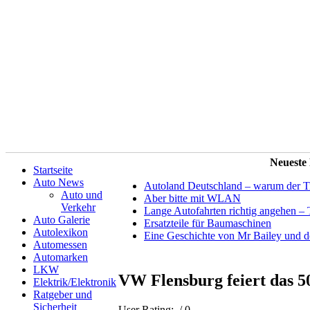
Neueste
Startseite
Auto News
Autoland Deutschland – warum der Tit
Auto und
Aber bitte mit WLAN
Verkehr
Lange Autofahrten richtig angehen – 
Auto Galerie
Ersatzteile für Baumaschinen
Autolexikon
Eine Geschichte von Mr Bailey und 
Automessen
Automarken
LKW
VW Flensburg feiert das 50
Elektrik/Elektronik
Ratgeber und
Sicherheit
User Rating:
/ 0