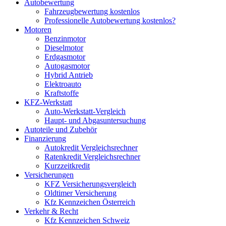
Autobewertung
Fahrzeugbewertung kostenlos
Professionelle Autobewertung kostenlos?
Motoren
Benzinmotor
Dieselmotor
Erdgasmotor
Autogasmotor
Hybrid Antrieb
Elektroauto
Kraftstoffe
KFZ-Werkstatt
Auto-Werkstatt-Vergleich
Haupt- und Abgasuntersuchung
Autoteile und Zubehör
Finanzierung
Autokredit Vergleichsrechner
Ratenkredit Vergleichsrechner
Kurzzeitkredit
Versicherungen
KFZ Versicherungsvergleich
Oldtimer Versicherung
Kfz Kennzeichen Österreich
Verkehr & Recht
Kfz Kennzeichen Schweiz