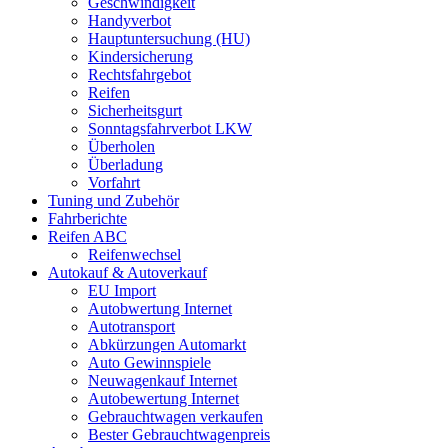
Geschwindigkeit
Handyverbot
Hauptuntersuchung (HU)
Kindersicherung
Rechtsfahrgebot
Reifen
Sicherheitsgurt
Sonntagsfahrverbot LKW
Überholen
Überladung
Vorfahrt
Tuning und Zubehör
Fahrberichte
Reifen ABC
Reifenwechsel
Autokauf & Autoverkauf
EU Import
Autobwertung Internet
Autotransport
Abkürzungen Automarkt
Auto Gewinnspiele
Neuwagenkauf Internet
Autobewertung Internet
Gebrauchtwagen verkaufen
Bester Gebrauchtwagenpreis