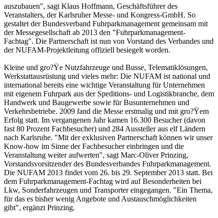
auszubauen", sagt Klaus Hoffmann, Geschäftsführer des
Veranstalters, der Karlsruher Messe- und Kongress-GmbH. So
gestaltet der Bundesverband Fuhrparkmanagement gemeinsam mit
der Messegesellschaft ab 2013 den "Fuhrparkmanagement-
Fachtag". Die Partnerschaft ist nun von Vorstand des Verbandes und
der NUFAM-Projektleitung offiziell besiegelt worden.
Kleine und gro?Ÿe Nutzfahrzeuge und Busse, Telematiklösungen,
Werkstattausrüstung und vieles mehr: Die NUFAM ist national und
international bereits eine wichtige Veranstaltung für Unternehmen
mit eigenem Fuhrpark aus der Speditions- und Logistikbranche, dem
Handwerk und Baugewerbe sowie für Busunternehmen und
Verkehrsbetriebe. 2009 fand die Messe erstmalig und mit gro?Ÿem
Erfolg statt. Im vergangenen Jahr kamen 16.300 Besucher (davon
fast 80 Prozent Fachbesucher) und 284 Aussteller aus elf Ländern
nach Karlsruhe. "Mit der exklusiven Partnerschaft können wir unser
Know-how im Sinne der Fachbesucher einbringen und die
Veranstaltung weiter aufwerten", sagt Marc-Oliver Prinzing,
Vorstandsvorsitzender des Bundesverbandes Fuhrparkmanagement.
Die NUFAM 2013 findet vom 26. bis 29. September 2013 statt. Bei
dem Fuhrparkmanagement-Fachtag wird auf Besonderheiten bei
Lkw, Sonderfahrzeugen und Transporter eingegangen. "Ein Thema,
für das es bisher wenig Angebote und Austauschmöglichkeiten
gibt", ergänzt Prinzing.