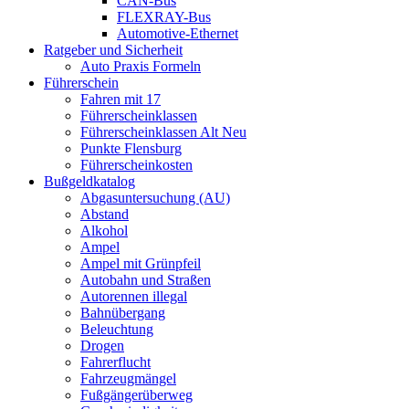
CAN-Bus
FLEXRAY-Bus
Automotive-Ethernet
Ratgeber und Sicherheit
Auto Praxis Formeln
Führerschein
Fahren mit 17
Führerscheinklassen
Führerscheinklassen Alt Neu
Punkte Flensburg
Führerscheinkosten
Bußgeldkatalog
Abgasuntersuchung (AU)
Abstand
Alkohol
Ampel
Ampel mit Grünpfeil
Autobahn und Straßen
Autorennen illegal
Bahnübergang
Beleuchtung
Drogen
Fahrerflucht
Fahrzeugmängel
Fußgängerüberweg