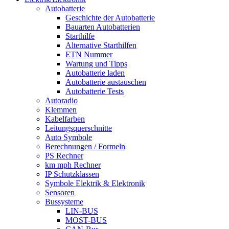
Autobatterie
Geschichte der Autobatterie
Bauarten Autobatterien
Starthilfe
Alternative Starthilfen
ETN Nummer
Wartung und Tipps
Autobatterie laden
Autobatterie austauschen
Autobatterie Tests
Autoradio
Klemmen
Kabelfarben
Leitungsquerschnitte
Auto Symbole
Berechnungen / Formeln
PS Rechner
km mph Rechner
IP Schutzklassen
Symbole Elektrik & Elektronik
Sensoren
Bussysteme
LIN-BUS
MOST-BUS