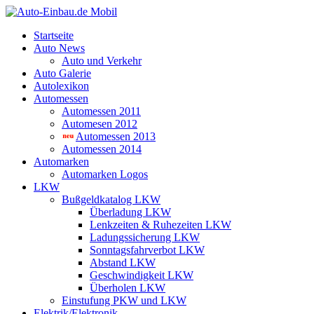
Startseite
Auto News
Auto und Verkehr
Auto Galerie
Autolexikon
Automessen
Automessen 2011
Automesen 2012
Automessen 2013
Automessen 2014
Automarken
Automarken Logos
LKW
Bußgeldkatalog LKW
Überladung LKW
Lenkzeiten & Ruhezeiten LKW
Ladungssicherung LKW
Sonntagsfahrverbot LKW
Abstand LKW
Geschwindigkeit LKW
Überholen LKW
Einstufung PKW und LKW
Elektrik/Elektronik