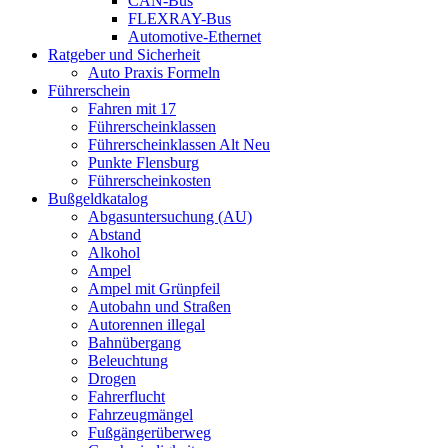
CAN-Bus
FLEXRAY-Bus
Automotive-Ethernet
Ratgeber und Sicherheit
Auto Praxis Formeln
Führerschein
Fahren mit 17
Führerscheinklassen
Führerscheinklassen Alt Neu
Punkte Flensburg
Führerscheinkosten
Bußgeldkatalog
Abgasuntersuchung (AU)
Abstand
Alkohol
Ampel
Ampel mit Grünpfeil
Autobahn und Straßen
Autorennen illegal
Bahnübergang
Beleuchtung
Drogen
Fahrerflucht
Fahrzeugmängel
Fußgängerüberweg