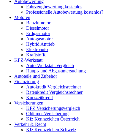
Autobewertung
Fahrzeugbewertung kostenlos
Professionelle Autobewertung kostenlos?
Motoren
Benzinmotor
Dieselmotor
Erdgasmotor
Autogasmotor
Hybrid Antrieb
Elektroauto
Kraftstoffe
KFZ-Werkstatt
Auto-Werkstatt-Vergleich
Haupt- und Abgasuntersuchung
Autoteile und Zubehör
Finanzierung
Autokredit Vergleichsrechner
Ratenkredit Vergleichsrechner
Kurzzeitkredit
Versicherungen
KFZ Versicherungsvergleich
Oldtimer Versicherung
Kfz Kennzeichen Österreich
Verkehr & Recht
Kfz Kennzeichen Schweiz