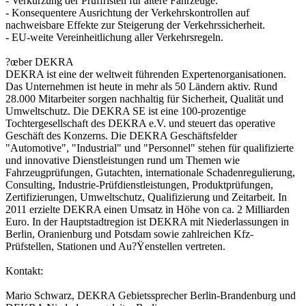
- Verkürzung der Prüffristen für ältere Fahrzeuge.
- Konsequentere Ausrichtung der Verkehrskontrollen auf
nachweisbare Effekte zur Steigerung der Verkehrssicherheit.
- EU-weite Vereinheitlichung aller Verkehrsregeln.
?œber DEKRA
DEKRA ist eine der weltweit führenden Expertenorganisationen.
Das Unternehmen ist heute in mehr als 50 Ländern aktiv. Rund
28.000 Mitarbeiter sorgen nachhaltig für Sicherheit, Qualität und
Umweltschutz. Die DEKRA SE ist eine 100-prozentige
Tochtergesellschaft des DEKRA e.V. und steuert das operative
Geschäft des Konzerns. Die DEKRA Geschäftsfelder
"Automotive", "Industrial" und "Personnel" stehen für qualifizierte
und innovative Dienstleistungen rund um Themen wie
Fahrzeugprüfungen, Gutachten, internationale Schadenregulierung,
Consulting, Industrie-Prüfdienstleistungen, Produktprüfungen,
Zertifizierungen, Umweltschutz, Qualifizierung und Zeitarbeit. In
2011 erzielte DEKRA einen Umsatz in Höhe von ca. 2 Milliarden
Euro. In der Hauptstadtregion ist DEKRA mit Niederlassungen in
Berlin, Oranienburg und Potsdam sowie zahlreichen Kfz-
Prüfstellen, Stationen und Au?Ÿenstellen vertreten.
Kontakt:
Mario Schwarz, DEKRA Gebietssprecher Berlin-Brandenburg und