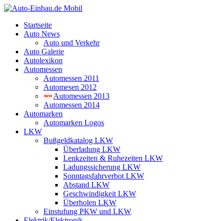
Startseite
Auto News
Auto und Verkehr
Auto Galerie
Autolexikon
Automessen
Automessen 2011
Automesen 2012
Automessen 2013
Automessen 2014
Automarken
Automarken Logos
LKW
Bußgeldkatalog LKW
Überladung LKW
Lenkzeiten & Ruhezeiten LKW
Ladungssicherung LKW
Sonntagsfahrverbot LKW
Abstand LKW
Geschwindigkeit LKW
Überholen LKW
Einstufung PKW und LKW
Elektrik/Elektronik