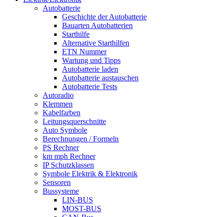
Autobatterie
Geschichte der Autobatterie
Bauarten Autobatterien
Starthilfe
Alternative Starthilfen
ETN Nummer
Wartung und Tipps
Autobatterie laden
Autobatterie austauschen
Autobatterie Tests
Autoradio
Klemmen
Kabelfarben
Leitungsquerschnitte
Auto Symbole
Berechnungen / Formeln
PS Rechner
km mph Rechner
IP Schutzklassen
Symbole Elektrik & Elektronik
Sensoren
Bussysteme
LIN-BUS
MOST-BUS