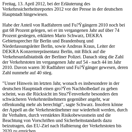
Freitag, 13. April 2012, bei der Erläuterung des
Verkehrssicherheitsreportes 2012 vor der Presse in der deutschen
Hauptstadt hingewiesen.
Habe der Anteil von Radfahrern und Fu?Ÿgängern 2010 noch bei
gut 68 Prozent gelegen, sei er im vergangenen Jahr auf über 74
Prozent gestiegen, erklärten Mario Schwarz, DEKRA
Gebietssprecher für Berlin und Brandenburg und
Niederlassungsleiter Berlin, sowie Andreas Kraus, Leiter der
DEKRA Konzernrepräsentanz Berlin, mit Blick auf die
Verkehrsunfallstatistik der Berliner Polizei. Danach stieg die Zahl
der Verkehrstoten im vergangenen Jahr auf 54 - nach 44 im Jahr
2010. Davon waren 30 Radfahrer und Fu?Ÿgänger gewesen, deren
Zahl nunmehr auf 40 stieg.
"Unser Hinweis im letzten Jahr, wonach es insbesondere in der
deutschen Hauptstadt einen gro?Ÿen Nachholbedarf zu geben
scheint, was die Rücksicht im Stra?Ÿenverkehr besonders den
schwächeren Verkehrsteilnehmern gegenüber angeht, war
offenkundig mehr als berechtigt", sagte Schwarz. Insofern könne
der Appell an die Verkehrsteilnehmer nur wiederholt werden, durch
ihr Verhalten, durch verstärktes Risikobewusstsein und die
Beachtung von Vorschriften und Sicherheitsstandards dazu
beizutragen, das EU-Ziel nach Halbierung der Verkehrstoten bis
2020 zu erreichen.