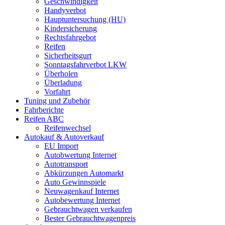
Geschwindigkeit
Handyverbot
Hauptuntersuchung (HU)
Kindersicherung
Rechtsfahrgebot
Reifen
Sicherheitsgurt
Sonntagsfahrverbot LKW
Überholen
Überladung
Vorfahrt
Tuning und Zubehör
Fahrberichte
Reifen ABC
Reifenwechsel
Autokauf & Autoverkauf
EU Import
Autobwertung Internet
Autotransport
Abkürzungen Automarkt
Auto Gewinnspiele
Neuwagenkauf Internet
Autobewertung Internet
Gebrauchtwagen verkaufen
Bester Gebrauchtwagenpreis