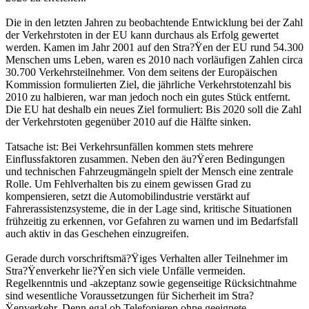
Die in den letzten Jahren zu beobachtende Entwicklung bei der Zahl
der Verkehrstoten in der EU kann durchaus als Erfolg gewertet
werden. Kamen im Jahr 2001 auf den Stra?Ÿen der EU rund 54.300
Menschen ums Leben, waren es 2010 nach vorläufigen Zahlen circa
30.700 Verkehrsteilnehmer. Von dem seitens der Europäischen
Kommission formulierten Ziel, die jährliche Verkehrstotenzahl bis
2010 zu halbieren, war man jedoch noch ein gutes Stück entfernt.
Die EU hat deshalb ein neues Ziel formuliert: Bis 2020 soll die Zahl
der Verkehrstoten gegenüber 2010 auf die Hälfte sinken.
Tatsache ist: Bei Verkehrsunfällen kommen stets mehrere
Einflussfaktoren zusammen. Neben den äu?Ÿeren Bedingungen
und technischen Fahrzeugmängeln spielt der Mensch eine zentrale
Rolle. Um Fehlverhalten bis zu einem gewissen Grad zu
kompensieren, setzt die Automobilindustrie verstärkt auf
Fahrerassistenzsysteme, die in der Lage sind, kritische Situationen
frühzeitig zu erkennen, vor Gefahren zu warnen und im Bedarfsfall
auch aktiv in das Geschehen einzugreifen.
Gerade durch vorschriftsmä?Ÿiges Verhalten aller Teilnehmer im
Stra?Ÿenverkehr lie?Ÿen sich viele Unfälle vermeiden.
Regelkenntnis und -akzeptanz sowie gegenseitige Rücksichtnahme
sind wesentliche Voraussetzungen für Sicherheit im Stra?
Ÿenverkehr. Denn egal ob Telefonieren ohne geeignete