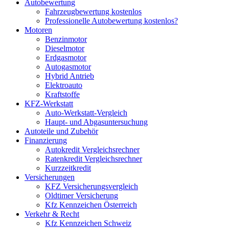
Autobewertung
Fahrzeugbewertung kostenlos
Professionelle Autobewertung kostenlos?
Motoren
Benzinmotor
Dieselmotor
Erdgasmotor
Autogasmotor
Hybrid Antrieb
Elektroauto
Kraftstoffe
KFZ-Werkstatt
Auto-Werkstatt-Vergleich
Haupt- und Abgasuntersuchung
Autoteile und Zubehör
Finanzierung
Autokredit Vergleichsrechner
Ratenkredit Vergleichsrechner
Kurzzeitkredit
Versicherungen
KFZ Versicherungsvergleich
Oldtimer Versicherung
Kfz Kennzeichen Österreich
Verkehr & Recht
Kfz Kennzeichen Schweiz