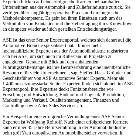
Experten blicken auf eine erfolgreiche Karriere bei namhaften
Unternehmen aus der Automobil- und Zulieferindustrie zurück. Sie
verfügen über langjährige operative Praxis und umfangreiche
Methodenkompetenz. Es geht bei ihren Einsätzen auch um das
Verknüpfen von Kontakten und die ?œbertragung ihres Know-hows
an die später wieder auf sich gestellten Entscheidungsträger.
ASE ist das erste Senior Expertenportal, welches sich derart auf die
Automotive-Branche spezialisiert hat. "Immer mehr
hochqualifizierte Experten aus der Automobilindustrie registrieren
sich bei ASE, um sich auch im Ruhestand in Projekten zu
engagieren. Gerade mit Blick auf den anhaltenden
Führungskräftemangel ist ihre Berufserfahrung eine unentbehrliche
Ressource für viele Unternehmen", sagt Steffen Haas, Gründer und
Geschäftsführer von ASE Automotive Senior Experts. Mehr als
1.400 umsetzungsstarke Senior Experten finden sich aktuell im ASE
Expertenpool. Ihre Expertise deckt Funktionsbereiche wie
Forschung und Entwicklung, Einkauf und Logistik, Produktion,
Marketing und Verkauf, Qualitätsmanagement, Finanzen und
Controlling sowie After Sales Services ab.
Ein Beispiel für eine erfolgreiche Vermittlung eines ASE Senior
Experten ist Wolfgang Rohroff. Nach einer erfolgreichen Karriere
kann er über 35 Jahre Berufserfahrung in der Automobilindustrie
beim grö?Ÿten europäischen Automobilhersteller vorweisen. In