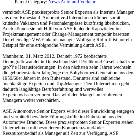
Parent Category:
News Auto und Verkehr
vermittelt ASE praxiserprobte Senior Experten als Interims Manager
aus dem Ruhestand. Automotive-Unternehmen können somit
kritische Vakanzen und Personalengpässe kurzfristig überbrücken.
Auch können sie mit Hilfe von ASE fehlende Kapazitäten im
Projektmanagement oder Change-Management temporär besetzen.
Der ehemalige VW-Einkaufsmanager Wolfgang Rohroff ist nur ein
Beispiel für eine erfolgreiche Vermittlung durch ASE.
Mannheim, 01. März 2012. Der seit 1972 beobachtete
Demografiewandel in Deutschland stellt Politik und Gesellschaft vor
gro?Ÿe Herausforderungen. In den nächsten zehn Jahren wechseln
die geburtenstarken Jahrgänge der Babyboomer-Generation aus den
1950/60er Jahren in den Ruhestand. Darunter sind zahlreiche
hochkarätige Experten und Top-Manager. Den Unternehmen geht
dadurch langjährige Berufserfahrung und wertvolles
Expertenwissen verloren. Das wird den Mangel an erfahrenen
Managern weiter verschärfen.
ASE Automotive Senior Experts wirkt dieser Entwicklung entgegen
und vermittelt bewährte Führungskräfte im Ruhestand aus der
Automotive-Branche. Diese praxiserprobten Senior Experten stehen
Unternehmen mit besonderem Kompetenz- und/oder
Ressourcenbedarf als Manager auf Zeit zur Verfügung. ASE