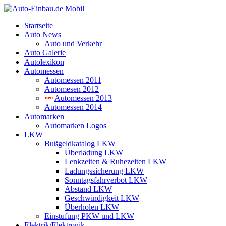
Startseite
Auto News
Auto und Verkehr
Auto Galerie
Autolexikon
Automessen
Automessen 2011
Automesen 2012
Automessen 2013
Automessen 2014
Automarken
Automarken Logos
LKW
Bußgeldkatalog LKW
Überladung LKW
Lenkzeiten & Ruhezeiten LKW
Ladungssicherung LKW
Sonntagsfahrverbot LKW
Abstand LKW
Geschwindigkeit LKW
Überholen LKW
Einstufung PKW und LKW
Elektrik/Elektronik