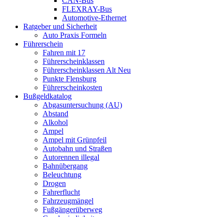
CAN-Bus
FLEXRAY-Bus
Automotive-Ethernet
Ratgeber und Sicherheit
Auto Praxis Formeln
Führerschein
Fahren mit 17
Führerscheinklassen
Führerscheinklassen Alt Neu
Punkte Flensburg
Führerscheinkosten
Bußgeldkatalog
Abgasuntersuchung (AU)
Abstand
Alkohol
Ampel
Ampel mit Grünpfeil
Autobahn und Straßen
Autorennen illegal
Bahnübergang
Beleuchtung
Drogen
Fahrerflucht
Fahrzeugmängel
Fußgängerüberweg