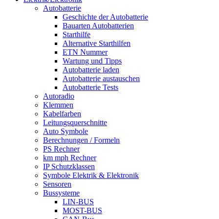
Autobatterie
Geschichte der Autobatterie
Bauarten Autobatterien
Starthilfe
Alternative Starthilfen
ETN Nummer
Wartung und Tipps
Autobatterie laden
Autobatterie austauschen
Autobatterie Tests
Autoradio
Klemmen
Kabelfarben
Leitungsquerschnitte
Auto Symbole
Berechnungen / Formeln
PS Rechner
km mph Rechner
IP Schutzklassen
Symbole Elektrik & Elektronik
Sensoren
Bussysteme
LIN-BUS
MOST-BUS