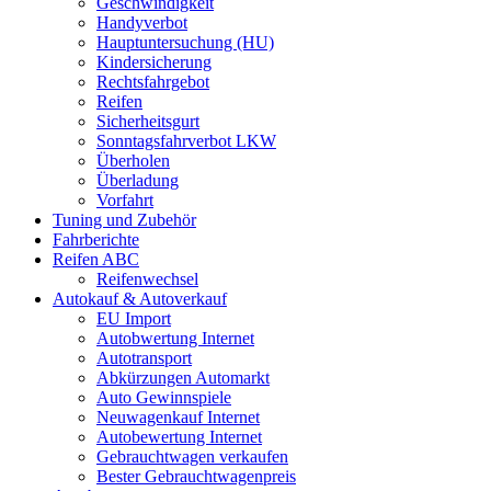
Geschwindigkeit
Handyverbot
Hauptuntersuchung (HU)
Kindersicherung
Rechtsfahrgebot
Reifen
Sicherheitsgurt
Sonntagsfahrverbot LKW
Überholen
Überladung
Vorfahrt
Tuning und Zubehör
Fahrberichte
Reifen ABC
Reifenwechsel
Autokauf & Autoverkauf
EU Import
Autobwertung Internet
Autotransport
Abkürzungen Automarkt
Auto Gewinnspiele
Neuwagenkauf Internet
Autobewertung Internet
Gebrauchtwagen verkaufen
Bester Gebrauchtwagenpreis