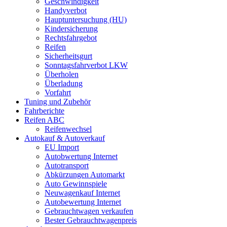
Geschwindigkeit
Handyverbot
Hauptuntersuchung (HU)
Kindersicherung
Rechtsfahrgebot
Reifen
Sicherheitsgurt
Sonntagsfahrverbot LKW
Überholen
Überladung
Vorfahrt
Tuning und Zubehör
Fahrberichte
Reifen ABC
Reifenwechsel
Autokauf & Autoverkauf
EU Import
Autobwertung Internet
Autotransport
Abkürzungen Automarkt
Auto Gewinnspiele
Neuwagenkauf Internet
Autobewertung Internet
Gebrauchtwagen verkaufen
Bester Gebrauchtwagenpreis