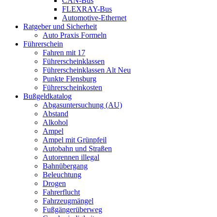
CAN-Bus
FLEXRAY-Bus
Automotive-Ethernet
Ratgeber und Sicherheit
Auto Praxis Formeln
Führerschein
Fahren mit 17
Führerscheinklassen
Führerscheinklassen Alt Neu
Punkte Flensburg
Führerscheinkosten
Bußgeldkatalog
Abgasuntersuchung (AU)
Abstand
Alkohol
Ampel
Ampel mit Grünpfeil
Autobahn und Straßen
Autorennen illegal
Bahnübergang
Beleuchtung
Drogen
Fahrerflucht
Fahrzeugmängel
Fußgängerüberweg