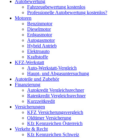
Autobewertung
Fahrzeugbewertung kostenlos
Professionelle Autobewertung kostenlos?
Motoren
Benzinmotor
Dieselmotor
Erdgasmotor
Autogasmotor
Hybrid Antrieb
Elektroauto
Kraftstoffe
KFZ-Werkstatt
Auto-Werkstatt-Vergleich
Haupt- und Abgasuntersuchung
Autoteile und Zubehör
Finanzierung
Autokredit Vergleichsrechner
Ratenkredit Vergleichsrechner
Kurzzeitkredit
Versicherungen
KFZ Versicherungsvergleich
Oldtimer Versicherung
Kfz Kennzeichen Österreich
Verkehr & Recht
Kfz Kennzeichen Schweiz