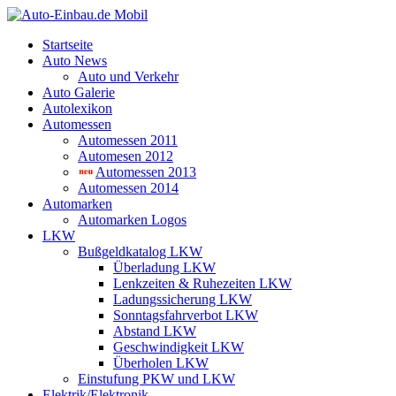
Startseite
Auto News
Auto und Verkehr
Auto Galerie
Autolexikon
Automessen
Automessen 2011
Automesen 2012
Automessen 2013
Automessen 2014
Automarken
Automarken Logos
LKW
Bußgeldkatalog LKW
Überladung LKW
Lenkzeiten & Ruhezeiten LKW
Ladungssicherung LKW
Sonntagsfahrverbot LKW
Abstand LKW
Geschwindigkeit LKW
Überholen LKW
Einstufung PKW und LKW
Elektrik/Elektronik