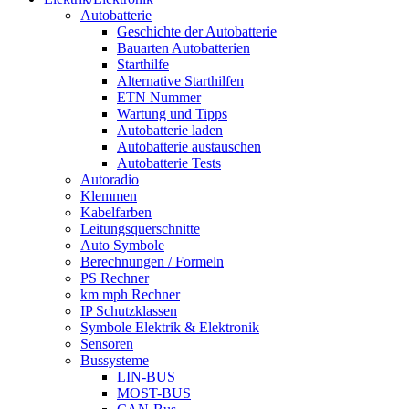
Autobatterie
Geschichte der Autobatterie
Bauarten Autobatterien
Starthilfe
Alternative Starthilfen
ETN Nummer
Wartung und Tipps
Autobatterie laden
Autobatterie austauschen
Autobatterie Tests
Autoradio
Klemmen
Kabelfarben
Leitungsquerschnitte
Auto Symbole
Berechnungen / Formeln
PS Rechner
km mph Rechner
IP Schutzklassen
Symbole Elektrik & Elektronik
Sensoren
Bussysteme
LIN-BUS
MOST-BUS