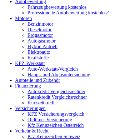
Autobewertung
Fahrzeugbewertung kostenlos
Professionelle Autobewertung kostenlos?
Motoren
Benzinmotor
Dieselmotor
Erdgasmotor
Autogasmotor
Hybrid Antrieb
Elektroauto
Kraftstoffe
KFZ-Werkstatt
Auto-Werkstatt-Vergleich
Haupt- und Abgasuntersuchung
Autoteile und Zubehör
Finanzierung
Autokredit Vergleichsrechner
Ratenkredit Vergleichsrechner
Kurzzeitkredit
Versicherungen
KFZ Versicherungsvergleich
Oldtimer Versicherung
Kfz Kennzeichen Österreich
Verkehr & Recht
Kfz Kennzeichen Schweiz