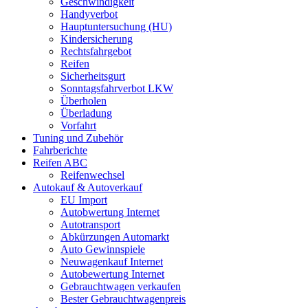
Geschwindigkeit
Handyverbot
Hauptuntersuchung (HU)
Kindersicherung
Rechtsfahrgebot
Reifen
Sicherheitsgurt
Sonntagsfahrverbot LKW
Überholen
Überladung
Vorfahrt
Tuning und Zubehör
Fahrberichte
Reifen ABC
Reifenwechsel
Autokauf & Autoverkauf
EU Import
Autobwertung Internet
Autotransport
Abkürzungen Automarkt
Auto Gewinnspiele
Neuwagenkauf Internet
Autobewertung Internet
Gebrauchtwagen verkaufen
Bester Gebrauchtwagenpreis