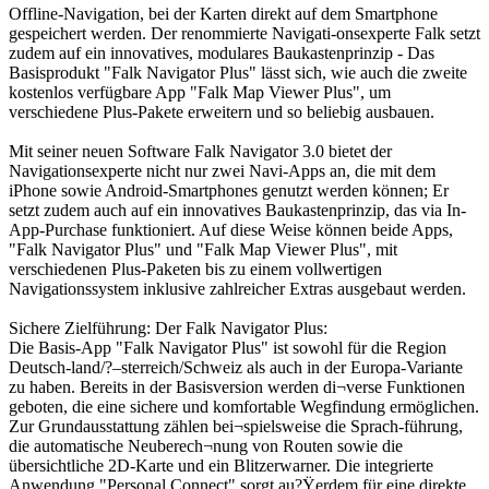
Offline-Navigation, bei der Karten direkt auf dem Smartphone
gespeichert werden. Der renommierte Navigati-onsexperte Falk setzt
zudem auf ein innovatives, modulares Baukastenprinzip - Das
Basisprodukt "Falk Navigator Plus" lässt sich, wie auch die zweite
kostenlos verfügbare App "Falk Map Viewer Plus", um
verschiedene Plus-Pakete erweitern und so beliebig ausbauen.
Mit seiner neuen Software Falk Navigator 3.0 bietet der
Navigationsexperte nicht nur zwei Navi-Apps an, die mit dem
iPhone sowie Android-Smartphones genutzt werden können; Er
setzt zudem auch auf ein innovatives Baukastenprinzip, das via In-
App-Purchase funktioniert. Auf diese Weise können beide Apps,
"Falk Navigator Plus" und "Falk Map Viewer Plus", mit
verschiedenen Plus-Paketen bis zu einem vollwertigen
Navigationssystem inklusive zahlreicher Extras ausgebaut werden.
Sichere Zielführung: Der Falk Navigator Plus:
Die Basis-App "Falk Navigator Plus" ist sowohl für die Region
Deutsch-land/?–sterreich/Schweiz als auch in der Europa-Variante
zu haben. Bereits in der Basisversion werden di¬verse Funktionen
geboten, die eine sichere und komfortable Wegfindung ermöglichen.
Zur Grundausstattung zählen bei¬spielsweise die Sprach-führung,
die automatische Neuberech¬nung von Routen sowie die
übersichtliche 2D-Karte und ein Blitzerwarner. Die integrierte
Anwendung "Personal Connect" sorgt au?Ÿerdem für eine direkte