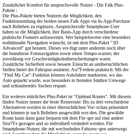
Zusätzlicher Komfort für anspruchsvolle Nutzer - Die Falk Plus-
Pakete :
Die Plus-Pakete bieten Nutzern die Möglichkeit, den
Funktionsumfang der beiden neuen Falk Apps via In-App-Purchase
nach Belieben zu ergänzen. Anspruchsvolle Smartphone-User
haben so die Möglichkeit, ihre Basis-App durch verschiedene
praktische Features aufzuwerten. Wer beispielsweise eine besonders
realitätsnahe Navigation wünscht, ist mit dem Plus-Paket "3D
Advanced" gut beraten. Dieses ver-fügt unter anderem noch über
die brandneue Fotonavigation sowie einen Tempo-warner, der
zuverlässig vor Geschwindigkeitsüberschreitungen warnt.
Zusätzliche Sicherheit sowie bessere Einsicht an unübersichtlichen
Stellen bietet der Fahrspur-assistent. Au?Ÿerdem praktisch: Mit der
"Find My Car"-Funktion können Autofahrer markieren, wo das
Auto geparkt wurde, was besonders in fremden Städten Umwege
und zeitraubendes Suchen erspart.
Ein weiteres nützliches Plus-Paket ist "Optimal Routes". Mit diesem
finden Nutzer immer die beste Reiseroute: Bis zu drei verschiedene
Alternativen werden in einer übersichtlichen Vor¬schau präsentiert
und können je nach Belieben ausgewählt wer-den. Die gewählte
Route kann dann ganz bequem mit dem Fin¬ger auf eine andere
Stra?Ÿe gezogen und so individuell verändert werden. Für
Smartphone-Nutzer, die mit wechselnden Fahrzeu¬gen unterwegs