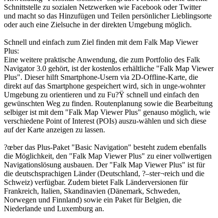
Schnittstelle zu sozialen Netzwerken wie Facebook oder Twitter
und macht so das Hinzufügen und Teilen persönlicher Lieblingsorte
oder auch eine Zielsuche in der direkten Umgebung möglich.
Schnell und einfach zum Ziel finden mit dem Falk Map Viewer
Plus:
Eine weitere praktische Anwendung, die zum Portfolio des Falk
Navigator 3.0 gehört, ist der kostenlos erhältliche "Falk Map Viewer
Plus". Dieser hilft Smartphone-Usern via 2D-Offline-Karte, die
direkt auf das Smartphone gespeichert wird, sich in unge-wohnter
Umgebung zu orientieren und zu Fu?Ÿ schnell und einfach den
gewünschten Weg zu finden. Routenplanung sowie die Bearbeitung
selbiger ist mit dem "Falk Map Viewer Plus" genauso möglich, wie
verschiedene Point of Interest (POIs) auszu-wählen und sich diese
auf der Karte anzeigen zu lassen.
?œber das Plus-Paket "Basic Navigation" besteht zudem ebenfalls
die Möglichkeit, den "Falk Map Viewer Plus" zu einer vollwertigen
Navigationslösung ausbauen. Der "Falk Map Viewer Plus" ist für
die deutschsprachigen Länder (Deutschland, ?–ster¬reich und die
Schweiz) verfügbar. Zudem bietet Falk Länderversionen für
Frankreich, Italien, Skandinavien (Dänemark, Schweden,
Norwegen und Finnland) sowie ein Paket für Belgien, die
Niederlande und Luxemburg an.