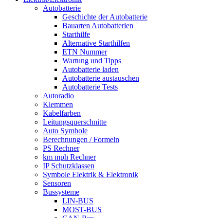
Autobatterie
Geschichte der Autobatterie
Bauarten Autobatterien
Starthilfe
Alternative Starthilfen
ETN Nummer
Wartung und Tipps
Autobatterie laden
Autobatterie austauschen
Autobatterie Tests
Autoradio
Klemmen
Kabelfarben
Leitungsquerschnitte
Auto Symbole
Berechnungen / Formeln
PS Rechner
km mph Rechner
IP Schutzklassen
Symbole Elektrik & Elektronik
Sensoren
Bussysteme
LIN-BUS
MOST-BUS