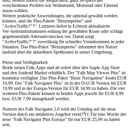
sind, besteht zudem die Möglichkeit, ganz be-quem aus
verschiedenen Profilen wie Wohnmobil, Motorrad oder Fahrrad
auszu-wählen.
Weitere praktische Anwendungen, die optional gewählt werden
können, sind die Plus-Pakete "Benzinpreise" und
"ActiveTraffic?"?". Letzteres liefert in Echtzeit aktualisierte
Ver¬kehrsinformationen entlang der gewählten Route oder schlägt
gegebenenfalls Alternativstrecken vor. Damit sorgt
"ActiveTraffic?"?" zuverlässig für schnelles Vorankommen in jeder
Situation. Das Plus-Paket "Benzinpreise" informiert den Nutzer
laufend über die aktuellsten Spritkosten in seiner Umgebung.
Preise und Verfügbarkeit:
Beide neuen Falk-Apps sind ab sofort über den Apple App Store
und den Android Market erhältlich. Der "Falk Map Viewer Plus" ist
kostenlos verfügbar. Das Plus-Paket "Basic Navigation" kostet EUR
19,99. Der "Falk Navigator Plus" ist in der DACH Version für EUR
19,99 und in der Europa-Version für EUR 34,99 zu haben. Die vier
weiteren Plus-Pakete können in beiden Apps jeweils für EUR 8,99
bzw. EUR 7,99 dazugekauft werden.
Nutzern des Falk Navigator 2.0 wird der Umstieg auf die neue
Version durch ein attraktives Angebot versü?Ÿt: Für eine Woche der
neue "Falk Navigator Plus Europa" für nur EUR 25,99 zu haben
sein.