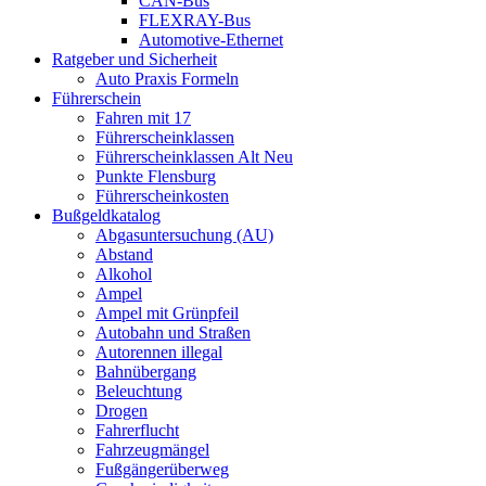
CAN-Bus
FLEXRAY-Bus
Automotive-Ethernet
Ratgeber und Sicherheit
Auto Praxis Formeln
Führerschein
Fahren mit 17
Führerscheinklassen
Führerscheinklassen Alt Neu
Punkte Flensburg
Führerscheinkosten
Bußgeldkatalog
Abgasuntersuchung (AU)
Abstand
Alkohol
Ampel
Ampel mit Grünpfeil
Autobahn und Straßen
Autorennen illegal
Bahnübergang
Beleuchtung
Drogen
Fahrerflucht
Fahrzeugmängel
Fußgängerüberweg