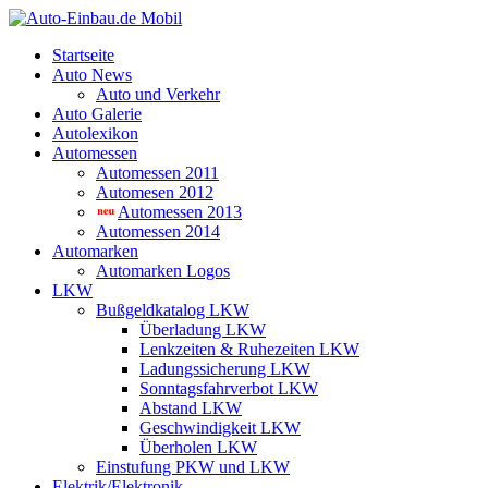
Startseite
Auto News
Auto und Verkehr
Auto Galerie
Autolexikon
Automessen
Automessen 2011
Automesen 2012
Automessen 2013
Automessen 2014
Automarken
Automarken Logos
LKW
Bußgeldkatalog LKW
Überladung LKW
Lenkzeiten & Ruhezeiten LKW
Ladungssicherung LKW
Sonntagsfahrverbot LKW
Abstand LKW
Geschwindigkeit LKW
Überholen LKW
Einstufung PKW und LKW
Elektrik/Elektronik