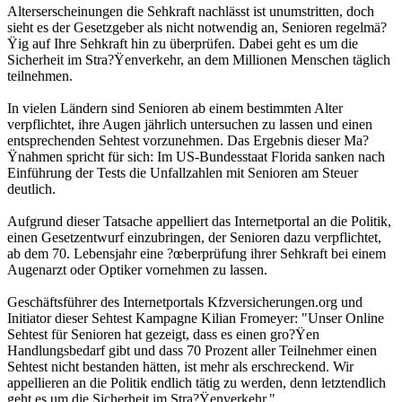
Alterserscheinungen die Sehkraft nachlässt ist unumstritten, doch
sieht es der Gesetzgeber als nicht notwendig an, Senioren regelmä?
Ÿig auf Ihre Sehkraft hin zu überprüfen. Dabei geht es um die
Sicherheit im Stra?Ÿenverkehr, an dem Millionen Menschen täglich
teilnehmen.
In vielen Ländern sind Senioren ab einem bestimmten Alter
verpflichtet, ihre Augen jährlich untersuchen zu lassen und einen
entsprechenden Sehtest vorzunehmen. Das Ergebnis dieser Ma?
Ÿnahmen spricht für sich: Im US-Bundesstaat Florida sanken nach
Einführung der Tests die Unfallzahlen mit Senioren am Steuer
deutlich.
Aufgrund dieser Tatsache appelliert das Internetportal an die Politik,
einen Gesetzentwurf einzubringen, der Senioren dazu verpflichtet,
ab dem 70. Lebensjahr eine ?œberprüfung ihrer Sehkraft bei einem
Augenarzt oder Optiker vornehmen zu lassen.
Geschäftsführer des Internetportals Kfzversicherungen.org und
Initiator dieser Sehtest Kampagne Kilian Fromeyer: "Unser Online
Sehtest für Senioren hat gezeigt, dass es einen gro?Ÿen
Handlungsbedarf gibt und dass 70 Prozent aller Teilnehmer einen
Sehtest nicht bestanden hätten, ist mehr als erschreckend. Wir
appellieren an die Politik endlich tätig zu werden, denn letztendlich
geht es um die Sicherheit im Stra?Ÿenverkehr."