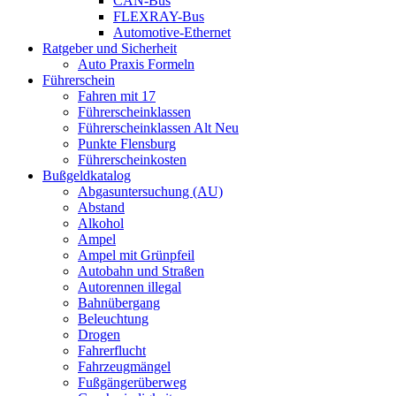
CAN-Bus
FLEXRAY-Bus
Automotive-Ethernet
Ratgeber und Sicherheit
Auto Praxis Formeln
Führerschein
Fahren mit 17
Führerscheinklassen
Führerscheinklassen Alt Neu
Punkte Flensburg
Führerscheinkosten
Bußgeldkatalog
Abgasuntersuchung (AU)
Abstand
Alkohol
Ampel
Ampel mit Grünpfeil
Autobahn und Straßen
Autorennen illegal
Bahnübergang
Beleuchtung
Drogen
Fahrerflucht
Fahrzeugmängel
Fußgängerüberweg