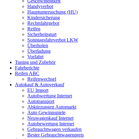
Geschwindigkeit
Handyverbot
Hauptuntersuchung (HU)
Kindersicherung
Rechtsfahrgebot
Reifen
Sicherheitsgurt
Sonntagsfahrverbot LKW
Überholen
Überladung
Vorfahrt
Tuning und Zubehör
Fahrberichte
Reifen ABC
Reifenwechsel
Autokauf & Autoverkauf
EU Import
Autobwertung Internet
Autotransport
Abkürzungen Automarkt
Auto Gewinnspiele
Neuwagenkauf Internet
Autobewertung Internet
Gebrauchtwagen verkaufen
Bester Gebrauchtwagenpreis