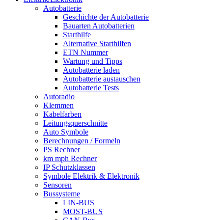
Autobatterie
Geschichte der Autobatterie
Bauarten Autobatterien
Starthilfe
Alternative Starthilfen
ETN Nummer
Wartung und Tipps
Autobatterie laden
Autobatterie austauschen
Autobatterie Tests
Autoradio
Klemmen
Kabelfarben
Leitungsquerschnitte
Auto Symbole
Berechnungen / Formeln
PS Rechner
km mph Rechner
IP Schutzklassen
Symbole Elektrik & Elektronik
Sensoren
Bussysteme
LIN-BUS
MOST-BUS