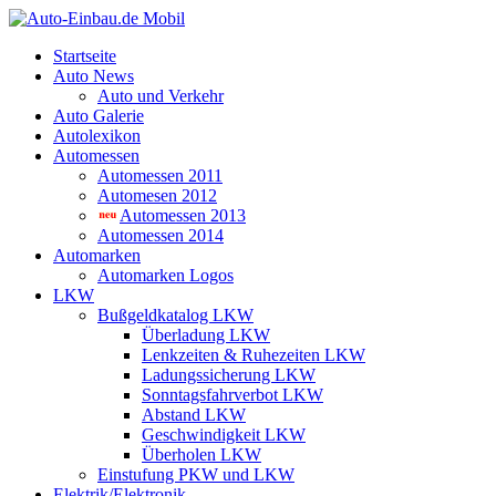
Startseite
Auto News
Auto und Verkehr
Auto Galerie
Autolexikon
Automessen
Automessen 2011
Automesen 2012
Automessen 2013
Automessen 2014
Automarken
Automarken Logos
LKW
Bußgeldkatalog LKW
Überladung LKW
Lenkzeiten & Ruhezeiten LKW
Ladungssicherung LKW
Sonntagsfahrverbot LKW
Abstand LKW
Geschwindigkeit LKW
Überholen LKW
Einstufung PKW und LKW
Elektrik/Elektronik