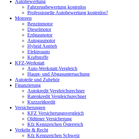
Autobewertung
Fahrzeugbewertung kostenlos
Professionelle Autobewertung kostenlos?
Motoren
Benzinmotor
Dieselmotor
Erdgasmotor
Autogasmotor
Hybrid Antrieb
Elektroauto
Kraftstoffe
KFZ-Werkstatt
Auto-Werkstatt-Vergleich
Haupt- und Abgasuntersuchung
Autoteile und Zubehör
Finanzierung
Autokredit Vergleichsrechner
Ratenkredit Vergleichsrechner
Kurzzeitkredit
Versicherungen
KFZ Versicherungsvergleich
Oldtimer Versicherung
Kfz Kennzeichen Österreich
Verkehr & Recht
Kfz Kennzeichen Schweiz