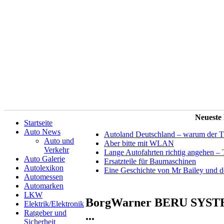
Neueste
Startseite
Auto News
Autoland Deutschland – warum der Tit
Auto und
Aber bitte mit WLAN
Verkehr
Lange Autofahrten richtig angehen – 
Auto Galerie
Ersatzteile für Baumaschinen
Autolexikon
Eine Geschichte von Mr Bailey und 
Automessen
Automarken
LKW
BorgWarner BERU SYSTEMS
Elektrik/Elektronik
Ratgeber und
...
Sicherheit