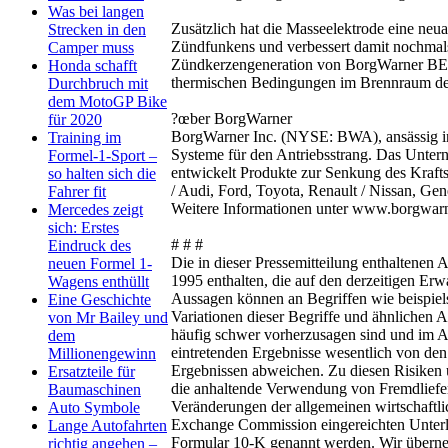
Was bei langen
Zusätzlich hat die Masseelektrode eine neu
Strecken in den
Zündfunkens und verbessert damit nochmals
Camper muss
Zündkerzengeneration von BorgWarner BER
Honda schafft
thermischen Bedingungen im Brennraum der
Durchbruch mit
dem MotoGP Bike
?œber BorgWarner
für 2020
BorgWarner Inc. (NYSE: BWA), ansässig in
Training im
Systeme für den Antriebsstrang. Das Untern
Formel-1-Sport –
entwickelt Produkte zur Senkung des Kraf
so halten sich die
/ Audi, Ford, Toyota, Renault / Nissan, G
Fahrer fit
Weitere Informationen unter www.borgwar
Mercedes zeigt
sich: Erstes
# # #
Eindruck des
Die in dieser Pressemitteilung enthaltenen
neuen Formel 1-
1995 enthalten, die auf den derzeitigen E
Wagens enthüllt
Aussagen können an Begriffen wie beispielswe
Eine Geschichte
Variationen dieser Begriffe und ähnlichen
von Mr Bailey und
häufig schwer vorherzusagen sind und im Al
dem
eintretenden Ergebnisse wesentlich von de
Millionengewinn
Ergebnissen abweichen. Zu diesen Risiken
Ersatzteile für
die anhaltende Verwendung von Fremdliefer
Baumaschinen
Veränderungen der allgemeinen wirtschaftli
Auto Symbole
Exchange Commission eingereichten Unterlag
Lange Autofahrten
Formular 10-K genannt werden. Wir überneh
richtig angehen –