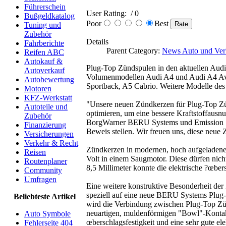
Führerschein
User Rating:
/ 0
Bußgeldkatalog
Poor
Best
Tuning und
Zubehör
Details
Fahrberichte
Parent Category:
News Auto und Ver
Reifen ABC
Autokauf &
Plug-Top Zündspulen in den aktuellen Audi
Autoverkauf
Volumenmodellen Audi A4 und Audi A4 Avant
Autobewertung
Sportback, A5 Cabrio. Weitere Modelle de
Motoren
KFZ-Werkstatt
"Unsere neuen Zündkerzen für Plug-Top Zünd
Autoteile und
optimieren, um eine bessere Kraftstoffausn
Zubehör
BorgWarner BERU Systems und Emission Sys
Finanzierung
Beweis stellen. Wir freuen uns, diese neu
Versicherungen
Verkehr & Recht
Zündkerzen in modernen, hoch aufgeladenen
Reisen
Volt in einem Saugmotor. Diese dürfen nich
Routenplaner
8,5 Millimeter konnte die elektrische ?œbe
Community
Umfragen
Eine weitere konstruktive Besonderheit d
speziell auf eine neue BERU Systems Plug
Beliebteste Artikel
wird die Verbindung zwischen Plug-Top Zün
neuartigen, muldenförmigen "Bowl"-Kontakt 
Auto Symbole
œberschlagsfestigkeit und eine sehr gute el
Fehlerseite 404