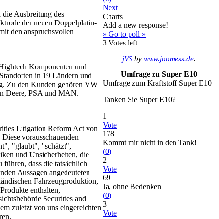
Next
d die Ausbreitung des
Charts
ktrode der neuen Doppelplatin-
Add a new response!
it den anspruchsvollen
» Go to poll »
3
Votes left
jVS
by
www.joomess.de
.
h Hightech Komponenten und
Umfrage zu Super E10
 Standorten in 19 Ländern und
Umfrage zum Kraftstoff Super E10
tung. Zu den Kunden gehören VW
John Deere, PSA und MAN.
Tanken Sie Super E10?
1
Vote
ities Litigation Reform Act von
178
. Diese vorausschauenden
Kommt mir nicht in den Tank!
t", "glaubt", "schätzt",
(
0
)
iken und Unsicherheiten, die
2
führen, dass die tatsächlich
Vote
uenden Aussagen angedeuteten
69
ländischen Fahrzeugproduktion,
Ja, ohne Bedenken
Produkte enthalten,
(
0
)
ichtsbehörde Securities and
3
em zuletzt von uns eingereichten
Vote
ren.