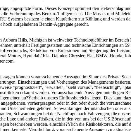
artige, angespitzte Form. Dieses Konzept optimiert den ?œberschlag un
 die Verbrennung des Benzin-/Luftgemischs. Die Masse- und Mittelele
U Systems besitzen je einen Kupferkern zur Kühlung und werden dam
 hoch aufgeladenen Benzin-Aggregate gerecht.
 Auburn Hills, Michigan ist weltweiter Technologieführer im Bereic
ehmen unterhält Fertigungsstätten und technische Einrichtungen an 59
tstoffverbrauchs, Reduktion von Emissionen und Steigerung der Leis
eneral Motors, Hyundai / Kia, Daimler, Chrysler, Fiat, BMW, Honda, 
ner.com.
 Aussagen können vorausschauende Aussagen im Sinne des Private Secur
rwartungen, Einschätzungen und Vorhersagen des Managements basieren
ise "prognostiziert", "erwartet", "sieht voraus", "beabsichtigt", "plan
 Ausdrücken erkannt werden. Vorausschauende Aussagen unterliegen Ris
lgemeinen au?Ÿerhalb unseres Einflussbereichs liegen. Dies kann dazu 
n angegebenen, vorhergesagten oder in den oder durch die vorausscha
 und Unsicherheiten gehören: Schwankungen der inländischen oder aus
anten, Schwankungen bei der Nachfrage nach Fahrzeugen, die unsere 
che Lage und andere Risiken, die in den von uns bei der US Börsenaufs
en beschrieben werden, einschlie?Ÿlich die Risikofaktoren, die auf d
men keinerlei Verpflichtung, vorausschauende Aussagen zu aktualisie