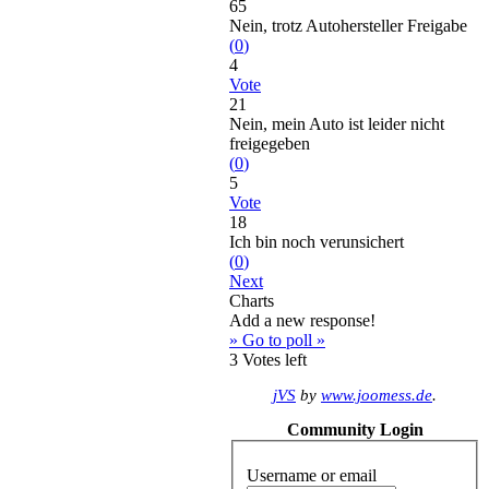
65
Nein, trotz Autohersteller Freigabe
(
0
)
4
Vote
21
Nein, mein Auto ist leider nicht
freigegeben
(
0
)
5
Vote
18
Ich bin noch verunsichert
(
0
)
Next
Charts
Add a new response!
» Go to poll »
3
Votes left
jVS
by
www.joomess.de
.
Community Login
Username or email