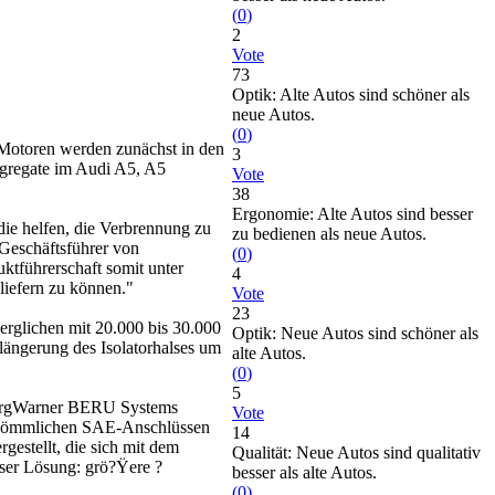
(
0
)
2
Vote
73
Optik: Alte Autos sind schöner als
neue Autos.
(
0
)
-Motoren werden zunächst in den
3
ggregate im Audi A5, A5
Vote
38
Ergonomie: Alte Autos sind besser
ie helfen, die Verbrennung zu
zu bedienen als neue Autos.
 Geschäftsführer von
(
0
)
tführerschaft somit unter
4
liefern zu können."
Vote
23
erglichen mit 20.000 bis 30.000
Optik: Neue Autos sind schöner als
längerung des Isolatorhalses um
alte Autos.
(
0
)
5
 BorgWarner BERU Systems
Vote
erkömmlichen SAE-Anschlüssen
14
estellt, die sich mit dem
Qualität: Neue Autos sind qualitativ
eser Lösung: grö?Ÿere ?
besser als alte Autos.
(
0
)