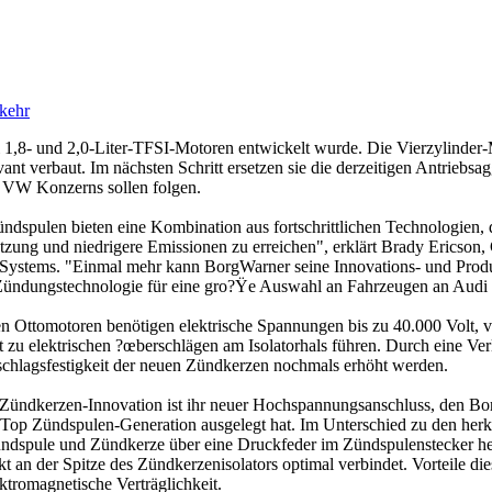
kehr
 1,8- und 2,0-Liter-TFSI-Motoren entwickelt wurde. Die Vierzylinder
 verbaut. Im nächsten Schritt ersetzen sie die derzeitigen Antriebsa
s VW Konzerns sollen folgen.
spulen bieten eine Kombination aus fortschrittlichen Technologien, d
utzung und niedrigere Emissionen zu erreichen", erklärt Brady Ericson,
tems. "Einmal mehr kann BorgWarner seine Innovations- und Produk
e Zündungstechnologie für eine gro?Ÿe Auswahl an Fahrzeugen an Audi 
 Ottomotoren benötigen elektrische Spannungen bis zu 40.000 Volt, v
t zu elektrischen ?œberschlägen am Isolatorhals führen. Durch eine Ver
rschlagsfestigkeit der neuen Zündkerzen nochmals erhöht werden.
er Zündkerzen-Innovation ist ihr neuer Hochspannungsanschluss, den
-Top Zündspulen-Generation ausgelegt hat. Im Unterschied zu den h
dspule und Zündkerze über eine Druckfeder im Zündspulenstecker herg
an der Spitze des Zündkerzenisolators optimal verbindet. Vorteile di
ektromagnetische Verträglichkeit.