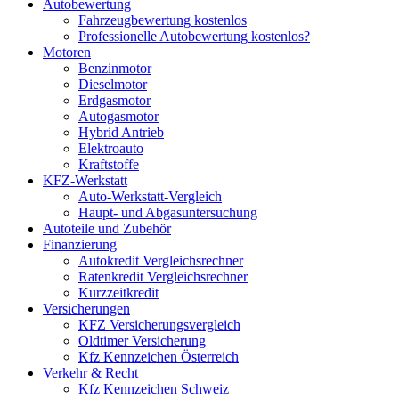
Autobewertung
Fahrzeugbewertung kostenlos
Professionelle Autobewertung kostenlos?
Motoren
Benzinmotor
Dieselmotor
Erdgasmotor
Autogasmotor
Hybrid Antrieb
Elektroauto
Kraftstoffe
KFZ-Werkstatt
Auto-Werkstatt-Vergleich
Haupt- und Abgasuntersuchung
Autoteile und Zubehör
Finanzierung
Autokredit Vergleichsrechner
Ratenkredit Vergleichsrechner
Kurzzeitkredit
Versicherungen
KFZ Versicherungsvergleich
Oldtimer Versicherung
Kfz Kennzeichen Österreich
Verkehr & Recht
Kfz Kennzeichen Schweiz