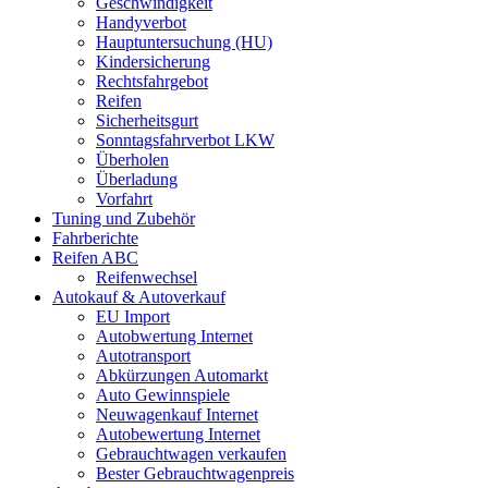
Geschwindigkeit
Handyverbot
Hauptuntersuchung (HU)
Kindersicherung
Rechtsfahrgebot
Reifen
Sicherheitsgurt
Sonntagsfahrverbot LKW
Überholen
Überladung
Vorfahrt
Tuning und Zubehör
Fahrberichte
Reifen ABC
Reifenwechsel
Autokauf & Autoverkauf
EU Import
Autobwertung Internet
Autotransport
Abkürzungen Automarkt
Auto Gewinnspiele
Neuwagenkauf Internet
Autobewertung Internet
Gebrauchtwagen verkaufen
Bester Gebrauchtwagenpreis