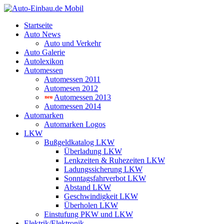
Startseite
Auto News
Auto und Verkehr
Auto Galerie
Autolexikon
Automessen
Automessen 2011
Automesen 2012
Automessen 2013
Automessen 2014
Automarken
Automarken Logos
LKW
Bußgeldkatalog LKW
Überladung LKW
Lenkzeiten & Ruhezeiten LKW
Ladungssicherung LKW
Sonntagsfahrverbot LKW
Abstand LKW
Geschwindigkeit LKW
Überholen LKW
Einstufung PKW und LKW
Elektrik/Elektronik