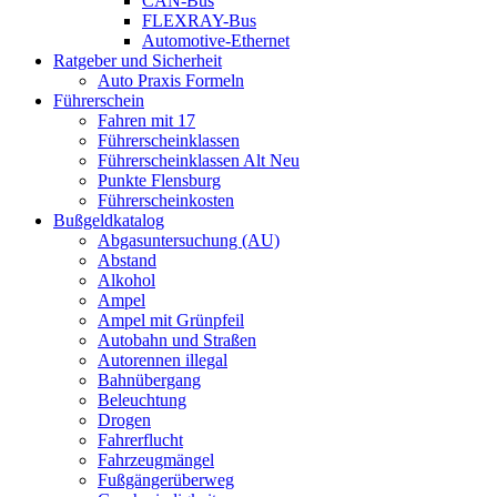
CAN-Bus
FLEXRAY-Bus
Automotive-Ethernet
Ratgeber und Sicherheit
Auto Praxis Formeln
Führerschein
Fahren mit 17
Führerscheinklassen
Führerscheinklassen Alt Neu
Punkte Flensburg
Führerscheinkosten
Bußgeldkatalog
Abgasuntersuchung (AU)
Abstand
Alkohol
Ampel
Ampel mit Grünpfeil
Autobahn und Straßen
Autorennen illegal
Bahnübergang
Beleuchtung
Drogen
Fahrerflucht
Fahrzeugmängel
Fußgängerüberweg