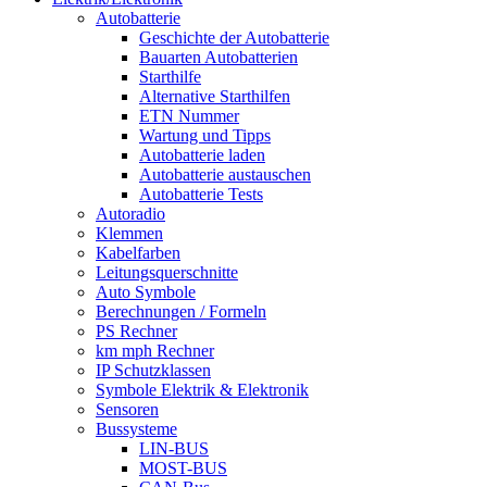
Autobatterie
Geschichte der Autobatterie
Bauarten Autobatterien
Starthilfe
Alternative Starthilfen
ETN Nummer
Wartung und Tipps
Autobatterie laden
Autobatterie austauschen
Autobatterie Tests
Autoradio
Klemmen
Kabelfarben
Leitungsquerschnitte
Auto Symbole
Berechnungen / Formeln
PS Rechner
km mph Rechner
IP Schutzklassen
Symbole Elektrik & Elektronik
Sensoren
Bussysteme
LIN-BUS
MOST-BUS