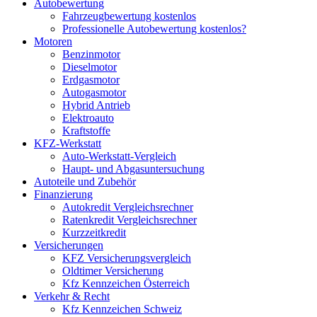
Autobewertung
Fahrzeugbewertung kostenlos
Professionelle Autobewertung kostenlos?
Motoren
Benzinmotor
Dieselmotor
Erdgasmotor
Autogasmotor
Hybrid Antrieb
Elektroauto
Kraftstoffe
KFZ-Werkstatt
Auto-Werkstatt-Vergleich
Haupt- und Abgasuntersuchung
Autoteile und Zubehör
Finanzierung
Autokredit Vergleichsrechner
Ratenkredit Vergleichsrechner
Kurzzeitkredit
Versicherungen
KFZ Versicherungsvergleich
Oldtimer Versicherung
Kfz Kennzeichen Österreich
Verkehr & Recht
Kfz Kennzeichen Schweiz