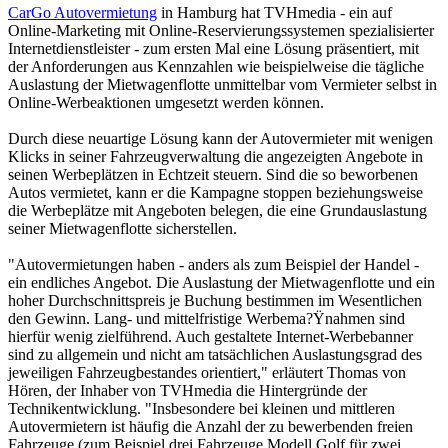
CarGo Autovermietung
in Hamburg hat TVHmedia - ein auf
Online-Marketing mit Online-Reservierungssystemen spezialisierter
Internetdienstleister - zum ersten Mal eine Lösung präsentiert, mit
der Anforderungen aus Kennzahlen wie beispielweise die tägliche
Auslastung der Mietwagenflotte unmittelbar vom Vermieter selbst in
Online-Werbeaktionen umgesetzt werden können.
Durch diese neuartige Lösung kann der Autovermieter mit wenigen
Klicks in seiner Fahrzeugverwaltung die angezeigten Angebote in
seinen Werbeplätzen in Echtzeit steuern. Sind die so beworbenen
Autos vermietet, kann er die Kampagne stoppen beziehungsweise
die Werbeplätze mit Angeboten belegen, die eine Grundauslastung
seiner Mietwagenflotte sicherstellen.
"Autovermietungen haben - anders als zum Beispiel der Handel -
ein endliches Angebot. Die Auslastung der Mietwagenflotte und ein
hoher Durchschnittspreis je Buchung bestimmen im Wesentlichen
den Gewinn. Lang- und mittelfristige Werbema?Ÿnahmen sind
hierfür wenig zielführend. Auch gestaltete Internet-Werbebanner
sind zu allgemein und nicht am tatsächlichen Auslastungsgrad des
jeweiligen Fahrzeugbestandes orientiert," erläutert Thomas von
Hören, der Inhaber von TVHmedia die Hintergründe der
Technikentwicklung. "Insbesondere bei kleinen und mittleren
Autovermietern ist häufig die Anzahl der zu bewerbenden freien
Fahrzeuge (zum Beispiel drei Fahrzeuge Modell Golf für zwei