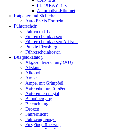
CAN-Bus
FLEXRAY-Bus
Automotive-Ethernet
Ratgeber und Sicherheit
Auto Praxis Formeln
Führerschein
Fahren mit 17
Führerscheinklassen
Führerscheinklassen Alt Neu
Punkte Flensburg
Führerscheinkosten
Bußgeldkatalog
Abgasuntersuchung (AU)
Abstand
Alkohol
Ampel
Ampel mit Grünpfeil
Autobahn und Straßen
Autorennen illegal
Bahnübergang
Beleuchtung
Drogen
Fahrerflucht
Fahrzeugmängel
Fußgängerüberweg