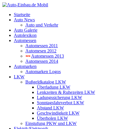
Startseite
Auto News
Auto und Verkehr
Auto Galerie
Autolexikon
Automessen
Automessen 2011
Automesen 2012
Automessen 2013
Automessen 2014
Automarken
Automarken Logos
LKW
Bußgeldkatalog LKW
Überladung LKW
Lenkzeiten & Ruhezeiten LKW
Ladungssicherung LKW
Sonntagsfahrverbot LKW
Abstand LKW
Geschwindigkeit LKW
Überholen LKW
Einstufung PKW und LKW
Elektrik/Elektronik