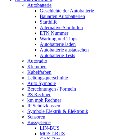
Autobatterie
Geschichte der Autobatterie
Bauarten Autobatterien
Starthilfe
Alternative Starthilfen
ETN Nummer
Wartung und Tipps
Autobatterie laden
Autobatterie austauschen
Autobatterie Tests
Autoradio
Klemmen
Kabelfarben
Leitungsquerschnitte
Auto Symbole
Berechnungen / Formeln
PS Rechner
km mph Rechner
IP Schutzklassen
Symbole Elektrik & Elektronik
Sensoren
Bussysteme
LIN-BUS
MOST-BUS