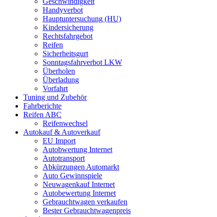
Geschwindigkeit
Handyverbot
Hauptuntersuchung (HU)
Kindersicherung
Rechtsfahrgebot
Reifen
Sicherheitsgurt
Sonntagsfahrverbot LKW
Überholen
Überladung
Vorfahrt
Tuning und Zubehör
Fahrberichte
Reifen ABC
Reifenwechsel
Autokauf & Autoverkauf
EU Import
Autobwertung Internet
Autotransport
Abkürzungen Automarkt
Auto Gewinnspiele
Neuwagenkauf Internet
Autobewertung Internet
Gebrauchtwagen verkaufen
Bester Gebrauchtwagenpreis