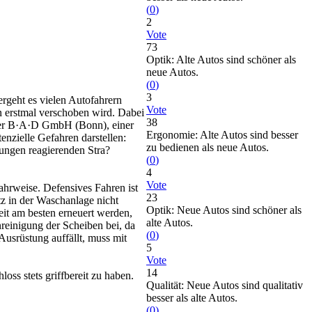
(
0
)
2
Vote
73
Optik: Alte Autos sind schöner als
neue Autos.
(
0
)
3
ergeht es vielen Autofahrern
Vote
en erstmal verschoben wird. Dabei
38
 der B·A·D GmbH (Bonn), einer
Ergonomie: Alte Autos sind besser
enzielle Gefahren darstellen:
zu bedienen als neue Autos.
ungen reagierenden Stra?
(
0
)
4
Vote
ahrweise. Defensives Fahren ist
23
z in der Waschanlage nicht
Optik: Neue Autos sind schöner als
eit am besten erneuert werden,
alte Autos.
reinigung der Scheiben bei, da
(
0
)
Ausrüstung auffällt, muss mit
5
Vote
14
oss stets griffbereit zu haben.
Qualität: Neue Autos sind qualitativ
besser als alte Autos.
(
0
)