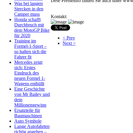
Dese Presseinfo finden Sie auch unter ww
Was bei langen
Strecken in den
Camper muss
Kontakt:
Honda schafft
Durchbruch mit
dem MotoGP Bike
für 2020
< Prev
Training im
Next >
Formel-1-Sport –
so halten sich die
Fahrer fit
Mercedes zeigt
sich: Erstes
Eindruck des
neuen Formel 1-
Wagens enthüllt
Eine Geschichte
von Mr Bailey und
dem
Millionengewinn
Ersatzteile für
Baumaschinen
Auto Symbole
Lange Autofahrten
richtig angehen –