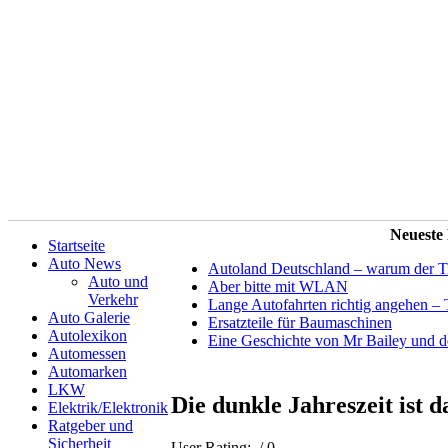
Neueste
Startseite
Auto News
Autoland Deutschland – warum der Tit
Auto und
Aber bitte mit WLAN
Verkehr
Lange Autofahrten richtig angehen – 
Auto Galerie
Ersatzteile für Baumaschinen
Autolexikon
Eine Geschichte von Mr Bailey und 
Automessen
Automarken
LKW
Die dunkle Jahreszeit ist 
Elektrik/Elektronik
Ratgeber und
Sicherheit
User Rating:
/ 0