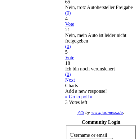
65
Nein, trotz Autohersteller Freigabe
(
0
)
4
Vote
21
Nein, mein Auto ist leider nicht
freigegeben
(
0
)
5
Vote
18
Ich bin noch verunsichert
(
0
)
Next
Charts
Add a new response!
» Go to poll »
3
Votes left
jVS
by
www.joomess.de
.
Community Login
Username or email