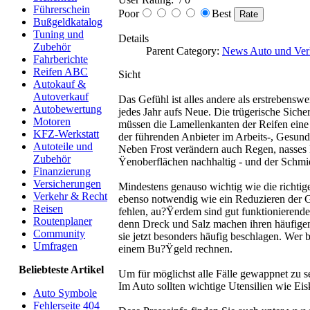
Führerschein
Poor
Best
Bußgeldkatalog
Tuning und
Details
Zubehör
Parent Category:
News Auto und Ver
Fahrberichte
Reifen ABC
Sicht
Autokauf &
Autoverkauf
Das Gefühl ist alles andere als erstrebenswe
Autobewertung
jedes Jahr aufs Neue. Die trügerische Siche
Motoren
müssen die Lamellenkanten der Reifen eine
KFZ-Werkstatt
der führenden Anbieter im Arbeits-, Gesundh
Autoteile und
Neben Frost verändern auch Regen, nasses 
Zubehör
Ÿenoberflächen nachhaltig - und der Schmie
Finanzierung
Versicherungen
Mindestens genauso wichtig wie die richtig
Verkehr & Recht
ebenso notwendig wie ein Reduzieren der G
Reisen
fehlen, au?Ÿerdem sind gut funktionierende
Routenplaner
denn Dreck und Salz machen ihren häufigen
Community
sie jetzt besonders häufig beschlagen. Wer 
Umfragen
einem Bu?Ÿgeld rechnen.
Beliebteste Artikel
Um für möglichst alle Fälle gewappnet zu se
Im Auto sollten wichtige Utensilien wie Eis
Auto Symbole
Fehlerseite 404