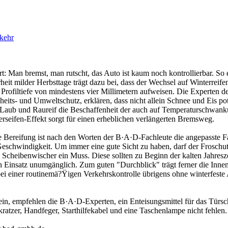
kehr
rt: Man bremst, man rutscht, das Auto ist kaum noch kontrollierbar. So 
rheit milder Herbsttage trägt dazu bei, dass der Wechsel auf Winterreif
 Profiltiefe von mindestens vier Millimetern aufweisen. Die Experten
eits- und Umweltschutz, erklären, dass nicht allein Schnee und Eis pot
Laub und Raureif die Beschaffenheit der auch auf Temperaturschwank
rseifen-Effekt sorgt für einen erheblichen verlängerten Bremsweg.
e Bereifung ist nach den Worten der B·A·D-Fachleute die angepasste F
eschwindigkeit. Um immer eine gute Sicht zu haben, darf der Froschut
 Scheibenwischer ein Muss. Diese sollten zu Beginn der kalten Jahresz
 Einsatz unumgänglich. Zum guten "Durchblick" trägt ferner die Innen
bei einer routinemä?Ÿigen Verkehrskontrolle übrigens ohne winterfeste 
in, empfehlen die B·A·D-Experten, ein Enteisungsmittel für das Türschl
kratzer, Handfeger, Starthilfekabel und eine Taschenlampe nicht fehlen.