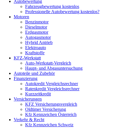
Autobewertung
Fahrzeugbewertung kostenlos
Professionelle Autobewertung kostenlos?
Motoren
Benzinmotor
Dieselmotor
Erdgasmotor
Autogasmotor
Hybrid Antrieb
Elektroauto
Kraftstoffe
KFZ-Werkstatt
Auto-Werkstatt-Vergleich
Haupt- und Abgasuntersuchung
Autoteile und Zubehör
Finanzierung
Autokredit Vergleichsrechner
Ratenkredit Vergleichsrechner
Kurzzeitkredit
Versicherungen
KFZ Versicherungsvergleich
Oldtimer Versicherung
Kfz Kennzeichen Österreich
Verkehr & Recht
Kfz Kennzeichen Schweiz