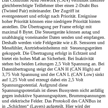
Das Controller Area Network (CAN) verbindet mehrere
gleichberechtigte Teillehmer über einen 2-Draht Bus
(Twisted Pair) miteinander. Der Zugriff ist
eventgesteuert und erfolgt nach Priorität. Ereignisse
hoher Priorität können eine niedrigere Priorität hinten
anstellen. Die Übertragung per Frame erfolgt mit
maximal 8 Bytet. Die Steuergeräte können autag und
unabhängig voneinander Daten senden und empfangen.
Deshalb werden viele Feldgeräte wie z.B. Sensoren und
Messfühler, Anrtriebseinheitenn mit Steueungsgeräten
gekoppelt. Die Übertragung erfolgt in Echtzeit und
bietet ein hohes Maß an Sicherheit. Bei Inaktivität
stehen bei beiden Leitungen 2,5 Volt Spannung an. Bei
Datenübertragung steigt der CAN H (CAN High) auf
3,75 Volt Spannung und der CAN L (CAN Low) sinkt
auf 1,25 Volt und erzeugt dabei ein 2,5 Volt
Spannungpotential. Aufgrund diese
Spannungspotentials ist dieses Bussystem nicht anfällig
gegen induktive Spannungsspitzen, Brummspannungen
und elektrische Felder. Das Protokoll des CANBus ist
in „Schichten“ (Layers) aufgeteilt. Hier wird der