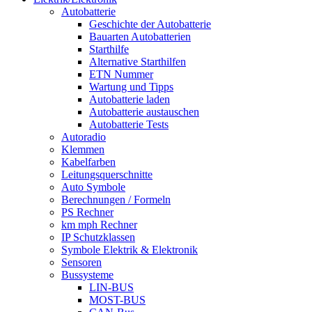
Autobatterie
Geschichte der Autobatterie
Bauarten Autobatterien
Starthilfe
Alternative Starthilfen
ETN Nummer
Wartung und Tipps
Autobatterie laden
Autobatterie austauschen
Autobatterie Tests
Autoradio
Klemmen
Kabelfarben
Leitungsquerschnitte
Auto Symbole
Berechnungen / Formeln
PS Rechner
km mph Rechner
IP Schutzklassen
Symbole Elektrik & Elektronik
Sensoren
Bussysteme
LIN-BUS
MOST-BUS