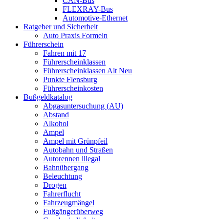
CAN-Bus
FLEXRAY-Bus
Automotive-Ethernet
Ratgeber und Sicherheit
Auto Praxis Formeln
Führerschein
Fahren mit 17
Führerscheinklassen
Führerscheinklassen Alt Neu
Punkte Flensburg
Führerscheinkosten
Bußgeldkatalog
Abgasuntersuchung (AU)
Abstand
Alkohol
Ampel
Ampel mit Grünpfeil
Autobahn und Straßen
Autorennen illegal
Bahnübergang
Beleuchtung
Drogen
Fahrerflucht
Fahrzeugmängel
Fußgängerüberweg