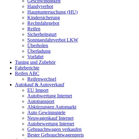
Geschwindigkeit
Handyverbot
Hauptuntersuchung (HU)
Kindersicherung
Rechtsfahrgebot
Reifen
Sicherheitsgurt
Sonntagsfahrverbot LKW
Überholen
Überladung
Vorfahrt
Tuning und Zubehör
Fahrberichte
Reifen ABC
Reifenwechsel
Autokauf & Autoverkauf
EU Import
Autobwertung Internet
Autotransport
Abkürzungen Automarkt
Auto Gewinnspiele
Neuwagenkauf Internet
Autobewertung Internet
Gebrauchtwagen verkaufen
Bester Gebrauchtwagenpreis