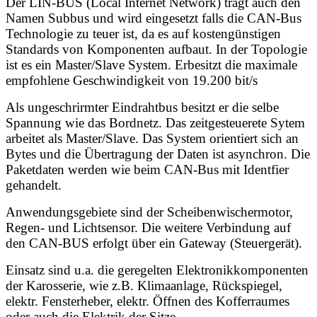
Der LIN-BUS (Local Internet Network) trägt auch den
Namen Subbus und wird eingesetzt falls die CAN-Bus
Technologie zu teuer ist, da es auf kostengünstigen
Standards von Komponenten aufbaut. In der Topologie
ist es ein Master/Slave System. Erbesitzt die maximale
empfohlene Geschwindigkeit von 19.200 bit/s
Als ungeschrirmter Eindrahtbus besitzt er die selbe
Spannung wie das Bordnetz. Das zeitgesteuerete Sytem
arbeitet als Master/Slave. Das System orientiert sich an
Bytes und die Übertragung der Daten ist asynchron. Die
Paketdaten werden wie beim CAN-Bus mit Identfier
gehandelt.
Anwendungsgebiete sind der Scheibenwischermotor,
Regen- und Lichtsensor. Die weitere Verbindung auf
den CAN-BUS erfolgt über ein Gateway (Steuergerät).
Einsatz sind u.a. die geregelten Elektronikkomponenten
der Karosserie, wie z.B. Klimaanlage, Rückspiegel,
elektr. Fensterheber, elektr. Öffnen des Kofferraumes
oder auch die Elektrik der Sitze.