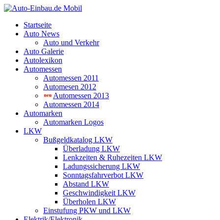
Startseite
Auto News
Auto und Verkehr
Auto Galerie
Autolexikon
Automessen
Automessen 2011
Automesen 2012
Automessen 2013
Automessen 2014
Automarken
Automarken Logos
LKW
Bußgeldkatalog LKW
Überladung LKW
Lenkzeiten & Ruhezeiten LKW
Ladungssicherung LKW
Sonntagsfahrverbot LKW
Abstand LKW
Geschwindigkeit LKW
Überholen LKW
Einstufung PKW und LKW
Elektrik/Elektronik