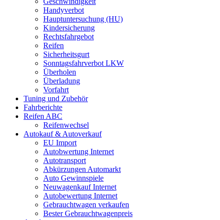
Geschwindigkeit
Handyverbot
Hauptuntersuchung (HU)
Kindersicherung
Rechtsfahrgebot
Reifen
Sicherheitsgurt
Sonntagsfahrverbot LKW
Überholen
Überladung
Vorfahrt
Tuning und Zubehör
Fahrberichte
Reifen ABC
Reifenwechsel
Autokauf & Autoverkauf
EU Import
Autobwertung Internet
Autotransport
Abkürzungen Automarkt
Auto Gewinnspiele
Neuwagenkauf Internet
Autobewertung Internet
Gebrauchtwagen verkaufen
Bester Gebrauchtwagenpreis