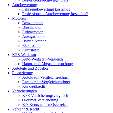
Bester Gebrauchtwagenpreis
Autobewertung
Fahrzeugbewertung kostenlos
Professionelle Autobewertung kostenlos?
Motoren
Benzinmotor
Dieselmotor
Erdgasmotor
Autogasmotor
Hybrid Antrieb
Elektroauto
Kraftstoffe
KFZ-Werkstatt
Auto-Werkstatt-Vergleich
Haupt- und Abgasuntersuchung
Autoteile und Zubehör
Finanzierung
Autokredit Vergleichsrechner
Ratenkredit Vergleichsrechner
Kurzzeitkredit
Versicherungen
KFZ Versicherungsvergleich
Oldtimer Versicherung
Kfz Kennzeichen Österreich
Verkehr & Recht