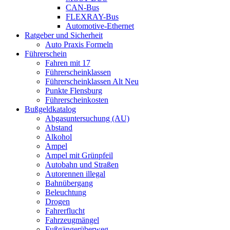
CAN-Bus
FLEXRAY-Bus
Automotive-Ethernet
Ratgeber und Sicherheit
Auto Praxis Formeln
Führerschein
Fahren mit 17
Führerscheinklassen
Führerscheinklassen Alt Neu
Punkte Flensburg
Führerscheinkosten
Bußgeldkatalog
Abgasuntersuchung (AU)
Abstand
Alkohol
Ampel
Ampel mit Grünpfeil
Autobahn und Straßen
Autorennen illegal
Bahnübergang
Beleuchtung
Drogen
Fahrerflucht
Fahrzeugmängel
Fußgängerüberweg