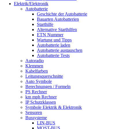
Elektrik/Elektronik
Autobatterie
Geschichte der Autobatterie
Bauarten Autobatterien
Starthilfe
Alternative Starthilfen
ETN Nummer
Wartung und Tipps
Autobatterie laden
Autobatterie austauschen
Autobatterie Tests
Autoradio
Klemmen
Kabelfarben
Leitungsquerschnitte
Auto Symbole
Berechnungen / Formeln
PS Rechner
km mph Rechner
IP Schutzklassen
Symbole Elektrik & Elektronik
Sensoren
Bussysteme
LIN-BUS
MOST-BUS