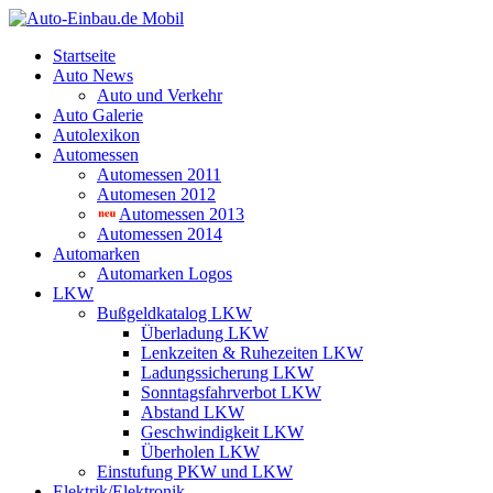
Startseite
Auto News
Auto und Verkehr
Auto Galerie
Autolexikon
Automessen
Automessen 2011
Automesen 2012
Automessen 2013
Automessen 2014
Automarken
Automarken Logos
LKW
Bußgeldkatalog LKW
Überladung LKW
Lenkzeiten & Ruhezeiten LKW
Ladungssicherung LKW
Sonntagsfahrverbot LKW
Abstand LKW
Geschwindigkeit LKW
Überholen LKW
Einstufung PKW und LKW
Elektrik/Elektronik