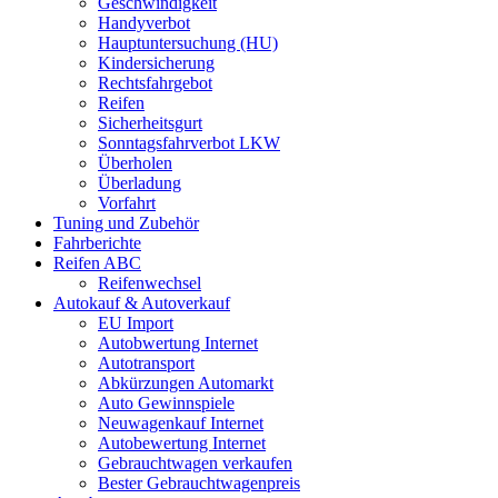
Geschwindigkeit
Handyverbot
Hauptuntersuchung (HU)
Kindersicherung
Rechtsfahrgebot
Reifen
Sicherheitsgurt
Sonntagsfahrverbot LKW
Überholen
Überladung
Vorfahrt
Tuning und Zubehör
Fahrberichte
Reifen ABC
Reifenwechsel
Autokauf & Autoverkauf
EU Import
Autobwertung Internet
Autotransport
Abkürzungen Automarkt
Auto Gewinnspiele
Neuwagenkauf Internet
Autobewertung Internet
Gebrauchtwagen verkaufen
Bester Gebrauchtwagenpreis