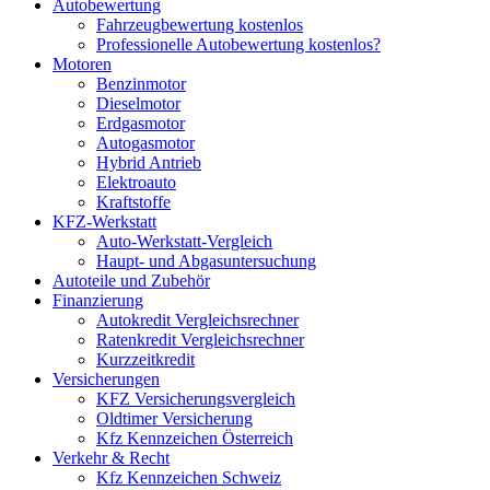
Autobewertung
Fahrzeugbewertung kostenlos
Professionelle Autobewertung kostenlos?
Motoren
Benzinmotor
Dieselmotor
Erdgasmotor
Autogasmotor
Hybrid Antrieb
Elektroauto
Kraftstoffe
KFZ-Werkstatt
Auto-Werkstatt-Vergleich
Haupt- und Abgasuntersuchung
Autoteile und Zubehör
Finanzierung
Autokredit Vergleichsrechner
Ratenkredit Vergleichsrechner
Kurzzeitkredit
Versicherungen
KFZ Versicherungsvergleich
Oldtimer Versicherung
Kfz Kennzeichen Österreich
Verkehr & Recht
Kfz Kennzeichen Schweiz