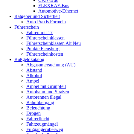
CAN-Bus
FLEXRAY-Bus
Automotive-Ethernet
Ratgeber und Sicherheit
Auto Praxis Formeln
Führerschein
Fahren mit 17
Führerscheinklassen
Führerscheinklassen Alt Neu
Punkte Flensburg
Führerscheinkosten
Bußgeldkatalog
Abgasuntersuchung (AU)
Abstand
Alkohol
Ampel
Ampel mit Grünpfeil
Autobahn und Straßen
Autorennen illegal
Bahnübergang
Beleuchtung
Drogen
Fahrerflucht
Fahrzeugmängel
Fußgängerüberweg