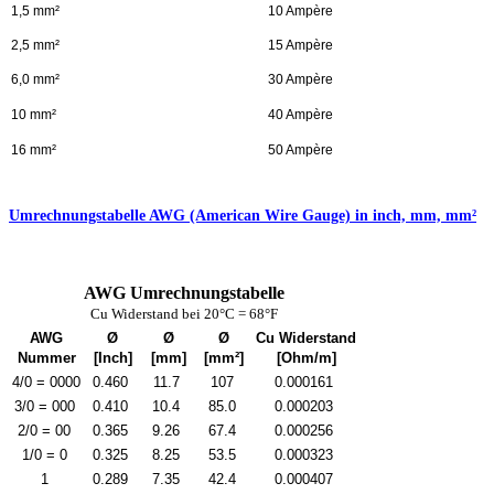
1,5 mm²
10 Ampère
2,5 mm²
15 Ampère
6,0 mm²
30 Ampère
10 mm²
40 Ampère
16 mm²
50 Ampère
Umrechnungstabelle
AWG (American Wire Gauge) in
inch, mm, mm²
AWG Umrechnungstabelle
Cu Widerstand bei 20°C = 68°F
AWG
Ø
Ø
Ø
Cu Widerstand
Nummer
[Inch]
[mm]
[mm²]
[Ohm/m]
4/0 = 0000
0.460
11.7
107
0.000161
3/0 = 000
0.410
10.4
85.0
0.000203
2/0 = 00
0.365
9.26
67.4
0.000256
1/0 = 0
0.325
8.25
53.5
0.000323
1
0.289
7.35
42.4
0.000407