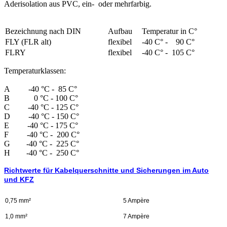
Aderisolation aus PVC, ein- oder mehrfarbig.
Bezeichnung nach DIN
Aufbau
Temperatur in C°
FLY (FLR alt)
flexibel
-40 C° - 90 C°
FLRY
flexibel
-40 C° - 105 C°
Temperaturklassen:
A -40 °C - 85 C°
B 0 °C - 100 C°
C -40 °C - 125 C°
D -40 °C - 150 C°
E -40 °C - 175 C°
F -40 °C - 200 C°
G -40 °C - 225 C°
H -40 °C - 250 C°
Richtwerte für Kabelquerschnitte und Sicherungen im Auto
und KFZ
0,75 mm²
5 Ampère
1,0 mm²
7 Ampère