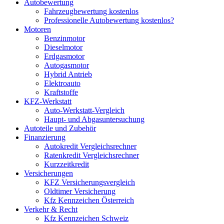
Autobewertung
Fahrzeugbewertung kostenlos
Professionelle Autobewertung kostenlos?
Motoren
Benzinmotor
Dieselmotor
Erdgasmotor
Autogasmotor
Hybrid Antrieb
Elektroauto
Kraftstoffe
KFZ-Werkstatt
Auto-Werkstatt-Vergleich
Haupt- und Abgasuntersuchung
Autoteile und Zubehör
Finanzierung
Autokredit Vergleichsrechner
Ratenkredit Vergleichsrechner
Kurzzeitkredit
Versicherungen
KFZ Versicherungsvergleich
Oldtimer Versicherung
Kfz Kennzeichen Österreich
Verkehr & Recht
Kfz Kennzeichen Schweiz