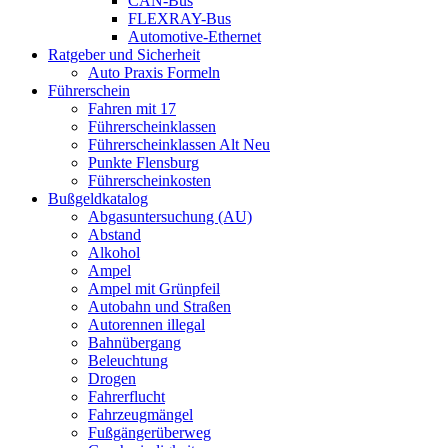
CAN-Bus
FLEXRAY-Bus
Automotive-Ethernet
Ratgeber und Sicherheit
Auto Praxis Formeln
Führerschein
Fahren mit 17
Führerscheinklassen
Führerscheinklassen Alt Neu
Punkte Flensburg
Führerscheinkosten
Bußgeldkatalog
Abgasuntersuchung (AU)
Abstand
Alkohol
Ampel
Ampel mit Grünpfeil
Autobahn und Straßen
Autorennen illegal
Bahnübergang
Beleuchtung
Drogen
Fahrerflucht
Fahrzeugmängel
Fußgängerüberweg