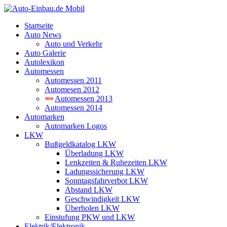
Startseite
Auto News
Auto und Verkehr
Auto Galerie
Autolexikon
Automessen
Automessen 2011
Automesen 2012
Automessen 2013
Automessen 2014
Automarken
Automarken Logos
LKW
Bußgeldkatalog LKW
Überladung LKW
Lenkzeiten & Ruhezeiten LKW
Ladungssicherung LKW
Sonntagsfahrverbot LKW
Abstand LKW
Geschwindigkeit LKW
Überholen LKW
Einstufung PKW und LKW
Elektrik/Elektronik