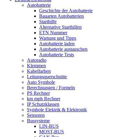
Autobatterie
Geschichte der Autobatterie
Bauarten Autobatterien
Starthilfe
Alternative Starthilfen
ETN Nummer
Wartung und Tipps
Autobatterie laden
Autobatterie austauschen
Autobatterie Tests
Autoradio
Klemmen
Kabelfarben
Leitungsquerschnitte
Auto Symbole
Berechnungen / Formeln
PS Rechner
km mph Rechner
IP Schutzklassen
Symbole Elektrik & Elektronik
Sensoren
Bussysteme
LIN-BUS
MOST-BUS