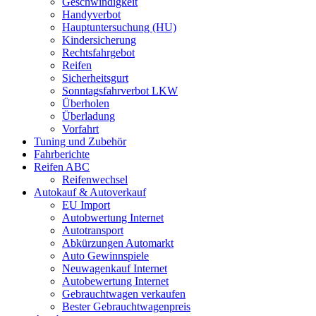
Geschwindigkeit
Handyverbot
Hauptuntersuchung (HU)
Kindersicherung
Rechtsfahrgebot
Reifen
Sicherheitsgurt
Sonntagsfahrverbot LKW
Überholen
Überladung
Vorfahrt
Tuning und Zubehör
Fahrberichte
Reifen ABC
Reifenwechsel
Autokauf & Autoverkauf
EU Import
Autobwertung Internet
Autotransport
Abkürzungen Automarkt
Auto Gewinnspiele
Neuwagenkauf Internet
Autobewertung Internet
Gebrauchtwagen verkaufen
Bester Gebrauchtwagenpreis