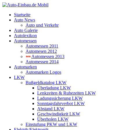
Startseite
Auto News
Auto und Verkehr
Auto Galerie
Autolexikon
Automessen
Automessen 2011
Automesen 2012
Automessen 2013
Automessen 2014
Automarken
Automarken Logos
LKW
Bußgeldkatalog LKW
Überladung LKW
Lenkzeiten & Ruhezeiten LKW
Ladungssicherung LKW
Sonntagsfahrverbot LKW
Abstand LKW
Geschwindigkeit LKW
Überholen LKW
Einstufung PKW und LKW
Elektrik/Elektronik