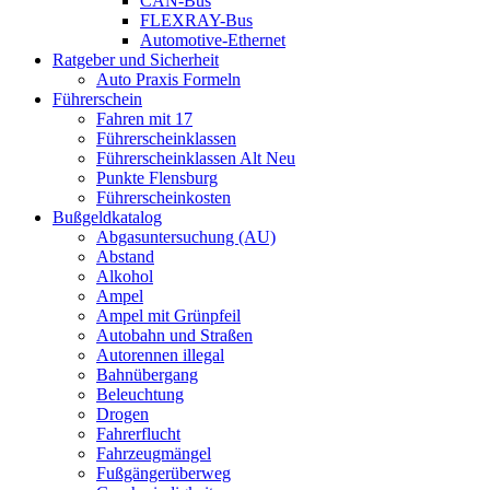
CAN-Bus
FLEXRAY-Bus
Automotive-Ethernet
Ratgeber und Sicherheit
Auto Praxis Formeln
Führerschein
Fahren mit 17
Führerscheinklassen
Führerscheinklassen Alt Neu
Punkte Flensburg
Führerscheinkosten
Bußgeldkatalog
Abgasuntersuchung (AU)
Abstand
Alkohol
Ampel
Ampel mit Grünpfeil
Autobahn und Straßen
Autorennen illegal
Bahnübergang
Beleuchtung
Drogen
Fahrerflucht
Fahrzeugmängel
Fußgängerüberweg