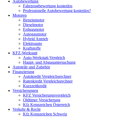
Autobewertung
Fahrzeugbewertung kostenlos
Professionelle Autobewertung kostenlos?
Motoren
Benzinmotor
Dieselmotor
Erdgasmotor
Autogasmotor
Hybrid Antrieb
Elektroauto
Kraftstoffe
KFZ-Werkstatt
Auto-Werkstatt-Vergleich
Haupt- und Abgasuntersuchung
Autoteile und Zubehör
Finanzierung
Autokredit Vergleichsrechner
Ratenkredit Vergleichsrechner
Kurzzeitkredit
Versicherungen
KFZ Versicherungsvergleich
Oldtimer Versicherung
Kfz Kennzeichen Österreich
Verkehr & Recht
Kfz Kennzeichen Schweiz