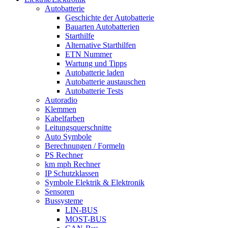
Autobatterie
Geschichte der Autobatterie
Bauarten Autobatterien
Starthilfe
Alternative Starthilfen
ETN Nummer
Wartung und Tipps
Autobatterie laden
Autobatterie austauschen
Autobatterie Tests
Autoradio
Klemmen
Kabelfarben
Leitungsquerschnitte
Auto Symbole
Berechnungen / Formeln
PS Rechner
km mph Rechner
IP Schutzklassen
Symbole Elektrik & Elektronik
Sensoren
Bussysteme
LIN-BUS
MOST-BUS