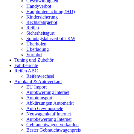
Geschwindigkeit
Handyverbot
Hauptuntersuchung (HU)
Kindersicherung
Rechtsfahrgebot
Reifen
Sicherheitsgurt
Sonntagsfahrverbot LKW
Überholen
Überladung
Vorfahrt
Tuning und Zubehör
Fahrberichte
Reifen ABC
Reifenwechsel
Autokauf & Autoverkauf
EU Import
Autobwertung Internet
Autotransport
Abkürzungen Automarkt
Auto Gewinnspiele
Neuwagenkauf Internet
Autobewertung Internet
Gebrauchtwagen verkaufen
Bester Gebrauchtwagenpreis