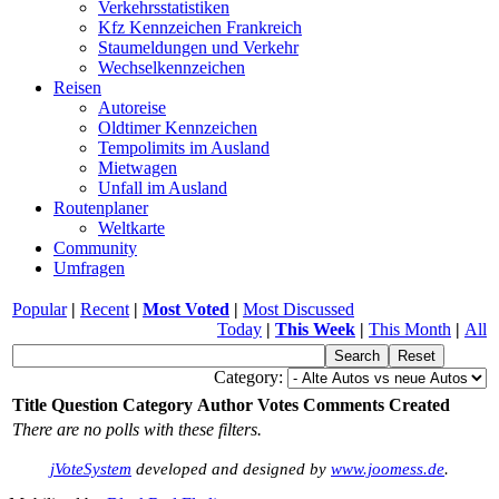
Verkehrsstatistiken
Kfz Kennzeichen Frankreich
Staumeldungen und Verkehr
Wechselkennzeichen
Reisen
Autoreise
Oldtimer Kennzeichen
Tempolimits im Ausland
Mietwagen
Unfall im Ausland
Routenplaner
Weltkarte
Community
Umfragen
Popular
|
Recent
|
Most Voted
|
Most Discussed
Today
|
This Week
|
This Month
|
All
Category:
Title
Question
Category
Author
Votes
Comments
Created
There are no polls with these filters.
jVoteSystem
developed and designed by
www.joomess.de
.