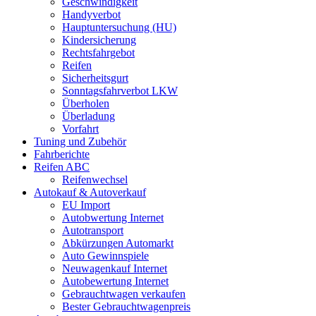
Geschwindigkeit
Handyverbot
Hauptuntersuchung (HU)
Kindersicherung
Rechtsfahrgebot
Reifen
Sicherheitsgurt
Sonntagsfahrverbot LKW
Überholen
Überladung
Vorfahrt
Tuning und Zubehör
Fahrberichte
Reifen ABC
Reifenwechsel
Autokauf & Autoverkauf
EU Import
Autobwertung Internet
Autotransport
Abkürzungen Automarkt
Auto Gewinnspiele
Neuwagenkauf Internet
Autobewertung Internet
Gebrauchtwagen verkaufen
Bester Gebrauchtwagenpreis