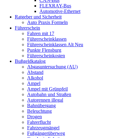
CAN-Bus
FLEXRAY-Bus
Automotive-Ethernet
Ratgeber und Sicherheit
Auto Praxis Formeln
Führerschein
Fahren mit 17
Führerscheinklassen
Führerscheinklassen Alt Neu
Punkte Flensburg
Führerscheinkosten
Bußgeldkatalog
Abgasuntersuchung (AU)
Abstand
Alkohol
Ampel
Ampel mit Grünpfeil
Autobahn und Straßen
Autorennen illegal
Bahnübergang
Beleuchtung
Drogen
Fahrerflucht
Fahrzeugmängel
Fußgängerüberweg