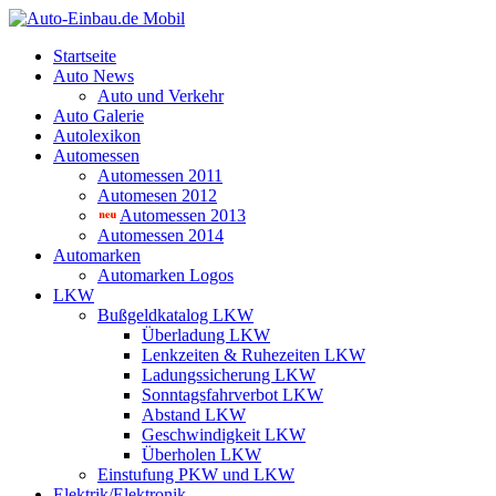
Startseite
Auto News
Auto und Verkehr
Auto Galerie
Autolexikon
Automessen
Automessen 2011
Automesen 2012
Automessen 2013
Automessen 2014
Automarken
Automarken Logos
LKW
Bußgeldkatalog LKW
Überladung LKW
Lenkzeiten & Ruhezeiten LKW
Ladungssicherung LKW
Sonntagsfahrverbot LKW
Abstand LKW
Geschwindigkeit LKW
Überholen LKW
Einstufung PKW und LKW
Elektrik/Elektronik