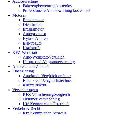
Autobewertung
Fahrzeugbewertung kostenlos
Professionelle Autobewertung kostenlos?
Motoren
Benzinmotor
Dieselmotor
Erdgasmotor
Autogasmotor
Hybrid Antrieb
Elektroauto
Kraftstoffe
KFZ-Werkstatt
Auto-Werkstatt-Vergleich
Haupt- und Abgasuntersuchung
Autoteile und Zubehör
Finanzierung
Autokredit Vergleichsrechner
Ratenkredit Vergleichsrechner
Kurzzeitkredit
Versicherungen
KFZ Versicherungsvergleich
Oldtimer Versicherung
Kfz Kennzeichen Österreich
Verkehr & Recht
Kfz Kennzeichen Schweiz