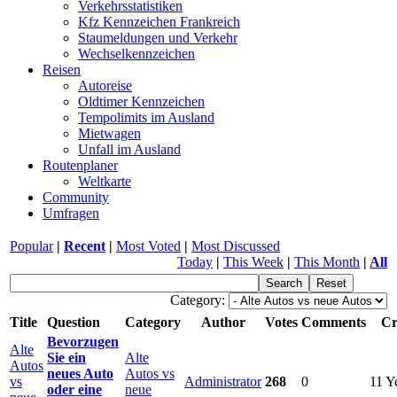
Verkehrsstatistiken
Kfz Kennzeichen Frankreich
Staumeldungen und Verkehr
Wechselkennzeichen
Reisen
Autoreise
Oldtimer Kennzeichen
Tempolimits im Ausland
Mietwagen
Unfall im Ausland
Routenplaner
Weltkarte
Community
Umfragen
Popular
|
Recent
|
Most Voted
|
Most Discussed
Today
|
This Week
|
This Month
|
All
Category:
Title
Question
Category
Author
Votes
Comments
Cr
Bevorzugen
Alte
Sie ein
Alte
Autos
neues Auto
Autos vs
vs
Administrator
268
0
11 Y
oder eine
neue