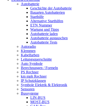
Autobatterie
Geschichte der Autobatterie
Bauarten Autobatterien
Starthilfe
Alternative Starthilfen
ETN Nummer
Wartung und Tipps
Autobatterie laden
Autobatterie austauschen
Autobatterie Tests
Autoradio
Klemmen
Kabelfarben
Leitungsquerschnitte
Auto Symbole
Berechnungen / Formeln
PS Rechner
km mph Rechner
IP Schutzklassen
Symbole Elektrik & Elektronik
Sensoren
Bussysteme
LIN-BUS
MOST-BUS