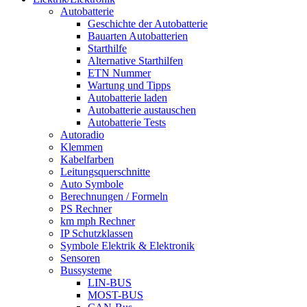
Autobatterie
Geschichte der Autobatterie
Bauarten Autobatterien
Starthilfe
Alternative Starthilfen
ETN Nummer
Wartung und Tipps
Autobatterie laden
Autobatterie austauschen
Autobatterie Tests
Autoradio
Klemmen
Kabelfarben
Leitungsquerschnitte
Auto Symbole
Berechnungen / Formeln
PS Rechner
km mph Rechner
IP Schutzklassen
Symbole Elektrik & Elektronik
Sensoren
Bussysteme
LIN-BUS
MOST-BUS