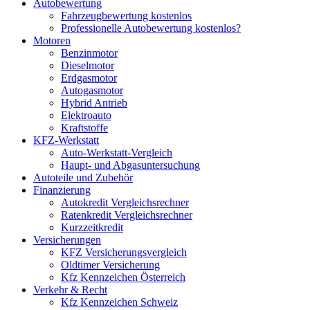
Autobewertung
Fahrzeugbewertung kostenlos
Professionelle Autobewertung kostenlos?
Motoren
Benzinmotor
Dieselmotor
Erdgasmotor
Autogasmotor
Hybrid Antrieb
Elektroauto
Kraftstoffe
KFZ-Werkstatt
Auto-Werkstatt-Vergleich
Haupt- und Abgasuntersuchung
Autoteile und Zubehör
Finanzierung
Autokredit Vergleichsrechner
Ratenkredit Vergleichsrechner
Kurzzeitkredit
Versicherungen
KFZ Versicherungsvergleich
Oldtimer Versicherung
Kfz Kennzeichen Österreich
Verkehr & Recht
Kfz Kennzeichen Schweiz