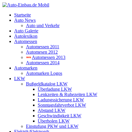
Startseite
Auto News
Auto und Verkehr
Auto Galerie
Autolexikon
Automessen
Automessen 2011
Automesen 2012
Automessen 2013
Automessen 2014
Automarken
Automarken Logos
LKW
Bußgeldkatalog LKW
Überladung LKW
Lenkzeiten & Ruhezeiten LKW
Ladungssicherung LKW
Sonntagsfahrverbot LKW
Abstand LKW
Geschwindigkeit LKW
Überholen LKW
Einstufung PKW und LKW
Elektrik/Elektronik