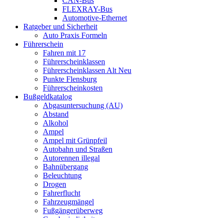
CAN-Bus
FLEXRAY-Bus
Automotive-Ethernet
Ratgeber und Sicherheit
Auto Praxis Formeln
Führerschein
Fahren mit 17
Führerscheinklassen
Führerscheinklassen Alt Neu
Punkte Flensburg
Führerscheinkosten
Bußgeldkatalog
Abgasuntersuchung (AU)
Abstand
Alkohol
Ampel
Ampel mit Grünpfeil
Autobahn und Straßen
Autorennen illegal
Bahnübergang
Beleuchtung
Drogen
Fahrerflucht
Fahrzeugmängel
Fußgängerüberweg