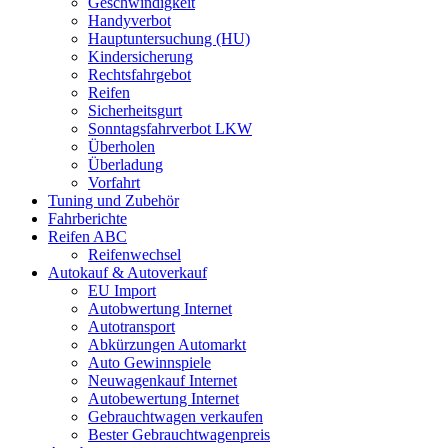
Geschwindigkeit
Handyverbot
Hauptuntersuchung (HU)
Kindersicherung
Rechtsfahrgebot
Reifen
Sicherheitsgurt
Sonntagsfahrverbot LKW
Überholen
Überladung
Vorfahrt
Tuning und Zubehör
Fahrberichte
Reifen ABC
Reifenwechsel
Autokauf & Autoverkauf
EU Import
Autobwertung Internet
Autotransport
Abkürzungen Automarkt
Auto Gewinnspiele
Neuwagenkauf Internet
Autobewertung Internet
Gebrauchtwagen verkaufen
Bester Gebrauchtwagenpreis