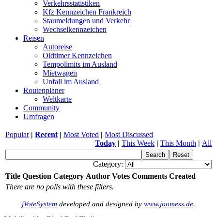
Verkehrsstatistiken
Kfz Kennzeichen Frankreich
Staumeldungen und Verkehr
Wechselkennzeichen
Reisen
Autoreise
Oldtimer Kennzeichen
Tempolimits im Ausland
Mietwagen
Unfall im Ausland
Routenplaner
Weltkarte
Community
Umfragen
Popular
|
Recent
|
Most Voted
|
Most Discussed
Today
|
This Week
|
This Month
|
All
Category:
Title
Question
Category
Author
Votes
Comments
Created
There are no polls with these filters.
jVoteSystem
developed and designed by
www.joomess.de
.