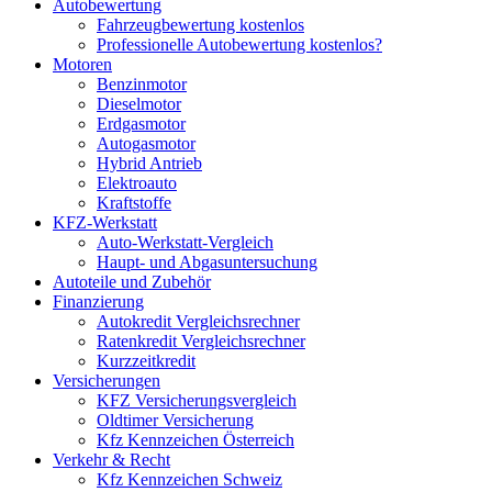
Autobewertung
Fahrzeugbewertung kostenlos
Professionelle Autobewertung kostenlos?
Motoren
Benzinmotor
Dieselmotor
Erdgasmotor
Autogasmotor
Hybrid Antrieb
Elektroauto
Kraftstoffe
KFZ-Werkstatt
Auto-Werkstatt-Vergleich
Haupt- und Abgasuntersuchung
Autoteile und Zubehör
Finanzierung
Autokredit Vergleichsrechner
Ratenkredit Vergleichsrechner
Kurzzeitkredit
Versicherungen
KFZ Versicherungsvergleich
Oldtimer Versicherung
Kfz Kennzeichen Österreich
Verkehr & Recht
Kfz Kennzeichen Schweiz