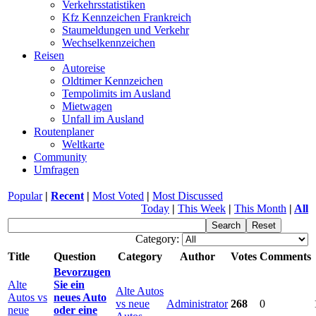
Verkehrsstatistiken
Kfz Kennzeichen Frankreich
Staumeldungen und Verkehr
Wechselkennzeichen
Reisen
Autoreise
Oldtimer Kennzeichen
Tempolimits im Ausland
Mietwagen
Unfall im Ausland
Routenplaner
Weltkarte
Community
Umfragen
Popular
|
Recent
|
Most Voted
|
Most Discussed
Today
|
This Week
|
This Month
|
All
Category:
Title
Question
Category
Author
Votes
Comments
Bevorzugen
Alte
Sie ein
Alte Autos
Autos vs
neues Auto
vs neue
Administrator
268
0
neue
oder eine