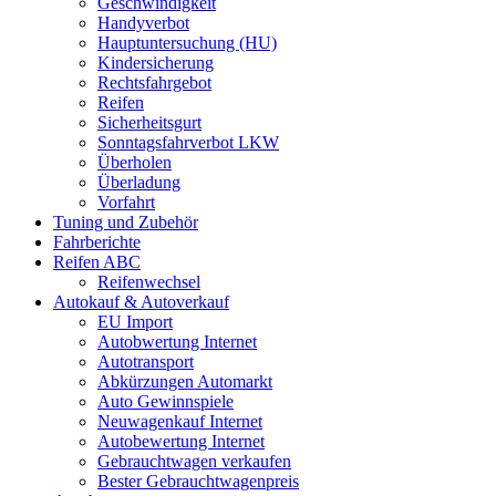
Geschwindigkeit
Handyverbot
Hauptuntersuchung (HU)
Kindersicherung
Rechtsfahrgebot
Reifen
Sicherheitsgurt
Sonntagsfahrverbot LKW
Überholen
Überladung
Vorfahrt
Tuning und Zubehör
Fahrberichte
Reifen ABC
Reifenwechsel
Autokauf & Autoverkauf
EU Import
Autobwertung Internet
Autotransport
Abkürzungen Automarkt
Auto Gewinnspiele
Neuwagenkauf Internet
Autobewertung Internet
Gebrauchtwagen verkaufen
Bester Gebrauchtwagenpreis