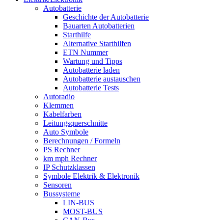
Autobatterie
Geschichte der Autobatterie
Bauarten Autobatterien
Starthilfe
Alternative Starthilfen
ETN Nummer
Wartung und Tipps
Autobatterie laden
Autobatterie austauschen
Autobatterie Tests
Autoradio
Klemmen
Kabelfarben
Leitungsquerschnitte
Auto Symbole
Berechnungen / Formeln
PS Rechner
km mph Rechner
IP Schutzklassen
Symbole Elektrik & Elektronik
Sensoren
Bussysteme
LIN-BUS
MOST-BUS