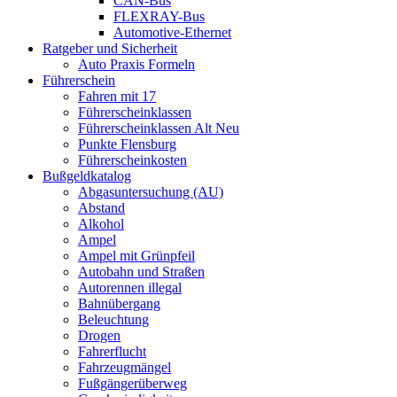
CAN-Bus
FLEXRAY-Bus
Automotive-Ethernet
Ratgeber und Sicherheit
Auto Praxis Formeln
Führerschein
Fahren mit 17
Führerscheinklassen
Führerscheinklassen Alt Neu
Punkte Flensburg
Führerscheinkosten
Bußgeldkatalog
Abgasuntersuchung (AU)
Abstand
Alkohol
Ampel
Ampel mit Grünpfeil
Autobahn und Straßen
Autorennen illegal
Bahnübergang
Beleuchtung
Drogen
Fahrerflucht
Fahrzeugmängel
Fußgängerüberweg