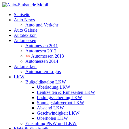
Startseite
Auto News
Auto und Verkehr
Auto Galerie
Autolexikon
Automessen
Automessen 2011
Automesen 2012
Automessen 2013
Automessen 2014
Automarken
Automarken Logos
LKW
Bußgeldkatalog LKW
Überladung LKW
Lenkzeiten & Ruhezeiten LKW
Ladungssicherung LKW
Sonntagsfahrverbot LKW
Abstand LKW
Geschwindigkeit LKW
Überholen LKW
Einstufung PKW und LKW
Elektrik/Elektronik