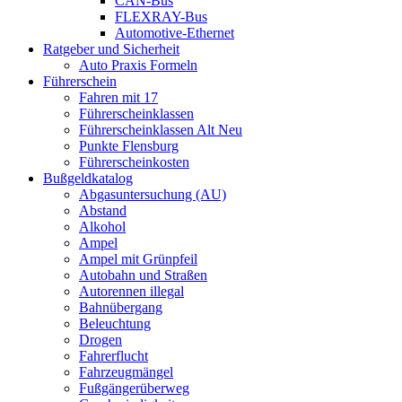
CAN-Bus
FLEXRAY-Bus
Automotive-Ethernet
Ratgeber und Sicherheit
Auto Praxis Formeln
Führerschein
Fahren mit 17
Führerscheinklassen
Führerscheinklassen Alt Neu
Punkte Flensburg
Führerscheinkosten
Bußgeldkatalog
Abgasuntersuchung (AU)
Abstand
Alkohol
Ampel
Ampel mit Grünpfeil
Autobahn und Straßen
Autorennen illegal
Bahnübergang
Beleuchtung
Drogen
Fahrerflucht
Fahrzeugmängel
Fußgängerüberweg