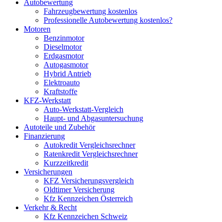
Autobewertung
Fahrzeugbewertung kostenlos
Professionelle Autobewertung kostenlos?
Motoren
Benzinmotor
Dieselmotor
Erdgasmotor
Autogasmotor
Hybrid Antrieb
Elektroauto
Kraftstoffe
KFZ-Werkstatt
Auto-Werkstatt-Vergleich
Haupt- und Abgasuntersuchung
Autoteile und Zubehör
Finanzierung
Autokredit Vergleichsrechner
Ratenkredit Vergleichsrechner
Kurzzeitkredit
Versicherungen
KFZ Versicherungsvergleich
Oldtimer Versicherung
Kfz Kennzeichen Österreich
Verkehr & Recht
Kfz Kennzeichen Schweiz