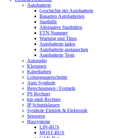
Autobatterie
Geschichte der Autobatterie
Bauarten Autobatterien
Starthilfe
Alternative Starthilfen
ETN Nummer
Wartung und Tipps
Autobatterie laden
Autobatterie austauschen
Autobatterie Tests
Autoradio
Klemmen
Kabelfarben
Leitungsquerschnitte
Auto Symbole
Berechnungen / Formeln
PS Rechner
km mph Rechner
IP Schutzklassen
Symbole Elektrik & Elektronik
Sensoren
Bussysteme
LIN-BUS
MOST-BUS