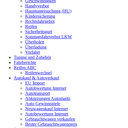
Geschwindigkeit
Handyverbot
Hauptuntersuchung (HU)
Kindersicherung
Rechtsfahrgebot
Reifen
Sicherheitsgurt
Sonntagsfahrverbot LKW
Überholen
Überladung
Vorfahrt
Tuning und Zubehör
Fahrberichte
Reifen ABC
Reifenwechsel
Autokauf & Autoverkauf
EU Import
Autobwertung Internet
Autotransport
Abkürzungen Automarkt
Auto Gewinnspiele
Neuwagenkauf Internet
Autobewertung Internet
Gebrauchtwagen verkaufen
Bester Gebrauchtwagenpreis