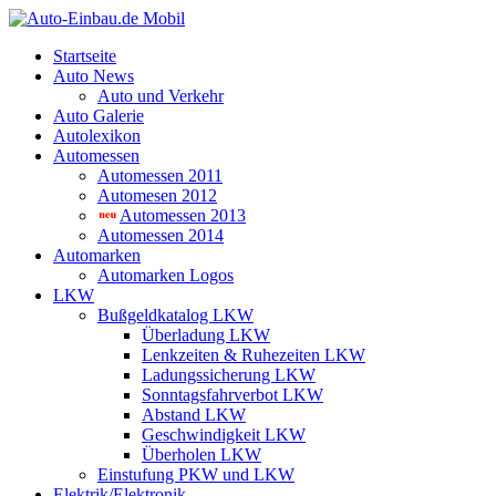
Startseite
Auto News
Auto und Verkehr
Auto Galerie
Autolexikon
Automessen
Automessen 2011
Automesen 2012
Automessen 2013
Automessen 2014
Automarken
Automarken Logos
LKW
Bußgeldkatalog LKW
Überladung LKW
Lenkzeiten & Ruhezeiten LKW
Ladungssicherung LKW
Sonntagsfahrverbot LKW
Abstand LKW
Geschwindigkeit LKW
Überholen LKW
Einstufung PKW und LKW
Elektrik/Elektronik