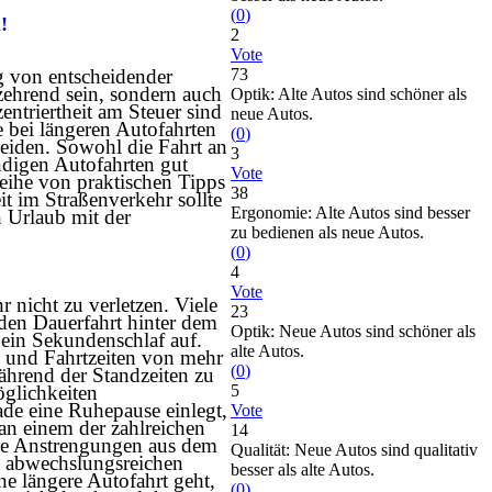
(
0
)
!
2
Vote
g von entscheidender
73
zehrend sein, sondern auch
Optik: Alte Autos sind schöner als
ntriertheit am Steuer sind
neue Autos.
 bei längeren Autofahrten
(
0
)
meiden. Sowohl die Fahrt an
3
ndigen Autofahrten gut
Vote
eihe von praktischen Tipps
38
it im Straßenverkehr sollte
Ergonomie: Alte Autos sind besser
n Urlaub mit der
zu bedienen als neue Autos.
(
0
)
4
Vote
nicht zu verletzen. Viele
23
nden Dauerfahrt hinter dem
Optik: Neue Autos sind schöner als
 ein Sekundenschlaf auf.
alte Autos.
n und Fahrtzeiten von mehr
(
0
)
ährend der Standzeiten zu
öglichkeiten
5
de eine Ruhepause einlegt,
Vote
an einem der zahlreichen
14
ie Anstrengungen aus dem
Qualität: Neue Autos sind qualitativ
m abwechslungsreichen
besser als alte Autos.
ne längere Autofahrt geht,
(
0
)