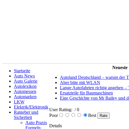
Neueste
Startseite
Auto News
Autoland Deutschland – warum der Tit
Auto Galerie
Aber bitte mit WLAN
Autolexikon
Lange Autofahrten richtig angehen – 
Automessen
Ersatzteile für Baumaschinen
Automarken
Eine Geschichte von Mr Bailey und 
LKW
Elektrik/Elektronik
User Rating:
/ 0
Ratgeber und
Poor
Best
Sicherheit
Auto Praxis
Details
Formeln