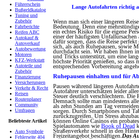
Führerschein
Lange Autofahrten richtig 
Bußgeldkatalog
Tuning und
Zubehör
Wenn man sich einer längeren Reise 
Bedeutung. Denn eine mehrstündige 
Fahrberichte
ein echtes Risiko für die eigene Pe
Reifen ABC
einer der häufigsten Unfallursachen
Autokauf &
dafür sorgen, dass die Reise perfek
Autoverkauf
sich, als auch Ruhepausen, sowie Mö
Autobewertung
durchdacht sein. Wir haben Ihnen i
Motoren
und Tricks unterstützt, um eine lang
KFZ-Werkstatt
höchste Priorität genießen, so dass
Autoteile und
entsprechenden Vorbereitung angehe
Zubehör
Ruhepausen einhalten und für Ab
Finanzierung
Versicherungen
Pausen während längeren Autofahrte
Verkehr & Recht
Autofahrer unterschätzen leider all
Reisen
Steuer deutlich verschlechtern. Die
Routenplaner
Demnach sollte man mindestens alle
Community
als zehn Stunden am Tag vermeiden.
Umfragen
sorgen. Durch Smartphones und Tabl
zurückzugreifen. Um Stress abzuba
können Online Casinos ein probates
Beliebteste Artikel
Spielautomaten wie
Book of Dead
k
Straßenverkehr schnell in den Hint
Auto Symbole
Freizeitangebot beschäftigen.
Das Au
Fehlerseite 404