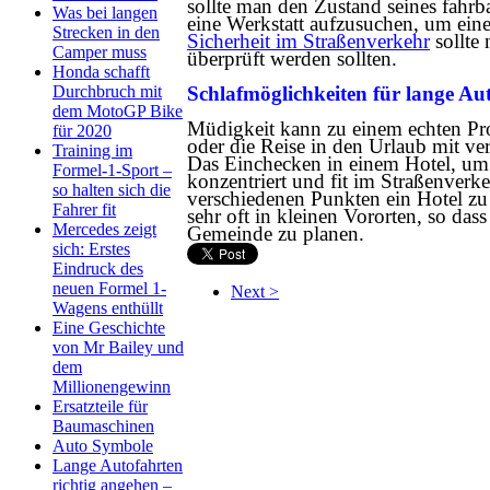
sollte man den Zustand seines fahr
Was bei langen
eine Werkstatt aufzusuchen, um ei
Strecken in den
Sicherheit im Straßenverkehr
sollte 
Camper muss
überprüft werden sollten.
Honda schafft
Durchbruch mit
Schlafmöglichkeiten für lange Au
dem MotoGP Bike
Müdigkeit kann zu einem echten Pr
für 2020
oder die Reise in den Urlaub mit ve
Training im
Das Einchecken in einem Hotel, um e
Formel-1-Sport –
konzentriert und fit im Straßenverke
so halten sich die
verschiedenen Punkten ein Hotel zu
Fahrer fit
sehr oft in kleinen Vororten, so da
Mercedes zeigt
Gemeinde zu planen.
sich: Erstes
Eindruck des
neuen Formel 1-
Next >
Wagens enthüllt
Eine Geschichte
von Mr Bailey und
dem
Millionengewinn
Ersatzteile für
Baumaschinen
Auto Symbole
Lange Autofahrten
richtig angehen –