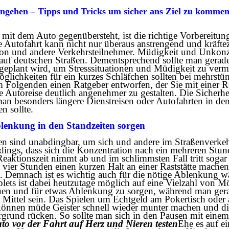
angehen – Tipps und Tricks um sicher ans Ziel zu kommen
mit dem Auto gegenübersteht, ist die richtige Vorbereitun
Autofahrt kann nicht nur überaus anstrengend und kräfte
rson und andere Verkehrsteilnehmer. Müdigkeit und Unkonze
 auf deutschen Straßen. Dementsprechend sollte man gerade
t geplant wird, um Stresssituationen und Müdigkeit zu ver
glichkeiten für ein kurzes Schläfchen sollten bei mehrstü
m Folgenden einen Ratgeber entworfen, der Sie mit einer R
e Autoreise deutlich angenehmer zu gestalten. Die Sicherhe
 man besonders längere Dienstreisen oder Autofahrten in de
n sollte.
lenkung in den Standzeiten sorgen
n sind unabdingbar, um sich und andere im Straßenverkehr 
erdings, dass sich die Konzentration nach ein mehreren Stu
 Reaktionszeit nimmt ab und im schlimmsten Fall tritt sogar
 vier Stunden einen kurzen Halt an einer Raststätte mache
 Demnach ist es wichtig auch für die nötige Ablenkung w
ets ist dabei heutzutage möglich auf eine Vielzahl von M
uen und für etwas Ablenkung zu sorgen, während man gera
 Mittel sein. Das Spielen um Echtgeld am Pokertisch oder 
önnen müde Geister schnell wieder munter machen und d
ergrund rücken. So sollte man sich in den Pausen mit eine
to vor der Fahrt auf Herz und Nieren testen
Ehe es auf ei