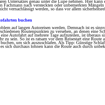
baren Untersatzes genau unter die Lupe nehmen. Hier kann 
nen Fachmann nach versteckten oder unbemerkten Mängeln 
nicht vernachlässigt werden, so dass vor allem sicherheitsrel
tofahrten buchen
oblem auf langen Autoreisen werden. Demnach ist es sinn
rschiedenen Routenpunkten zu versehen, an denen eine Schl
ine Autofahrt auf mehrere Tage aufzuteilen, ist überaus s
hr zu sein. So ist es ratsam vor dem Reisestart eine Route 
 buchen, um sich auszuschlafen. Als Tipp: Günstige Schla
ss es sich durchaus lohnen kann die Route auch durch unbe