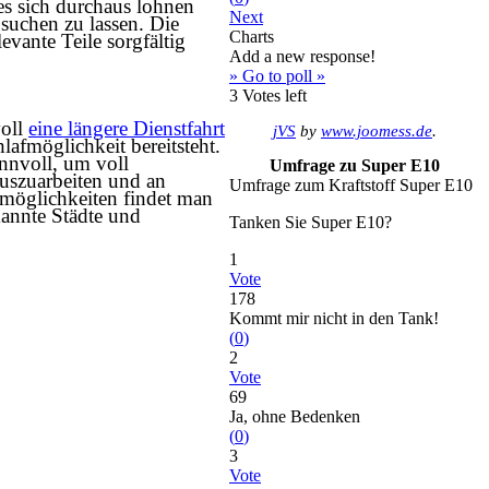
es sich durchaus lohnen
Next
suchen zu lassen. Die
Charts
evante Teile sorgfältig
Add a new response!
» Go to poll »
3
Votes left
voll
eine längere Dienstfahrt
jVS
by
www.joomess.de
.
afmöglichkeit bereitsteht.
innvoll, um voll
Umfrage zu Super E10
auszuarbeiten und an
Umfrage zum Kraftstoff Super E10
fmöglichkeiten findet man
kannte Städte und
Tanken Sie Super E10?
1
Vote
178
Kommt mir nicht in den Tank!
(
0
)
2
Vote
69
Ja, ohne Bedenken
(
0
)
3
Vote