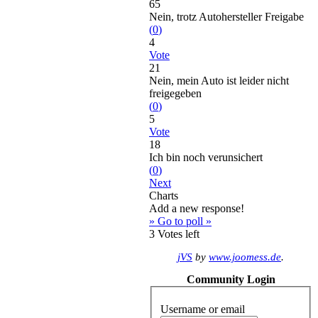
65
Nein, trotz Autohersteller Freigabe
(
0
)
4
Vote
21
Nein, mein Auto ist leider nicht
freigegeben
(
0
)
5
Vote
18
Ich bin noch verunsichert
(
0
)
Next
Charts
Add a new response!
» Go to poll »
3
Votes left
jVS
by
www.joomess.de
.
Community Login
Username or email