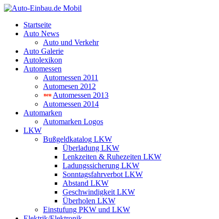
Startseite
Auto News
Auto und Verkehr
Auto Galerie
Autolexikon
Automessen
Automessen 2011
Automesen 2012
Automessen 2013
Automessen 2014
Automarken
Automarken Logos
LKW
Bußgeldkatalog LKW
Überladung LKW
Lenkzeiten & Ruhezeiten LKW
Ladungssicherung LKW
Sonntagsfahrverbot LKW
Abstand LKW
Geschwindigkeit LKW
Überholen LKW
Einstufung PKW und LKW
Elektrik/Elektronik