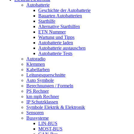
Autobatterie
Geschichte der Autobatterie
Bauarten Autobatterien
Starthilfe
Alternative Starthilfen
ETN Nummer
Wartung und Tipps
Autobatterie laden
Autobatterie austauschen
Autobatterie Tests
Autoradio
Klemmen
Kabelfarben
Leitungsquerschnitte
Auto Symbole
Berechnungen / Formeln
PS Rechner
km mph Rechner
IP Schutzklassen
Symbole Elektrik & Elektronik
Sensoren
Bussysteme
LIN-BUS
MOST-BUS