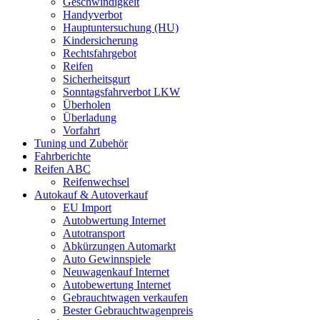
Geschwindigkeit
Handyverbot
Hauptuntersuchung (HU)
Kindersicherung
Rechtsfahrgebot
Reifen
Sicherheitsgurt
Sonntagsfahrverbot LKW
Überholen
Überladung
Vorfahrt
Tuning und Zubehör
Fahrberichte
Reifen ABC
Reifenwechsel
Autokauf & Autoverkauf
EU Import
Autobwertung Internet
Autotransport
Abkürzungen Automarkt
Auto Gewinnspiele
Neuwagenkauf Internet
Autobewertung Internet
Gebrauchtwagen verkaufen
Bester Gebrauchtwagenpreis