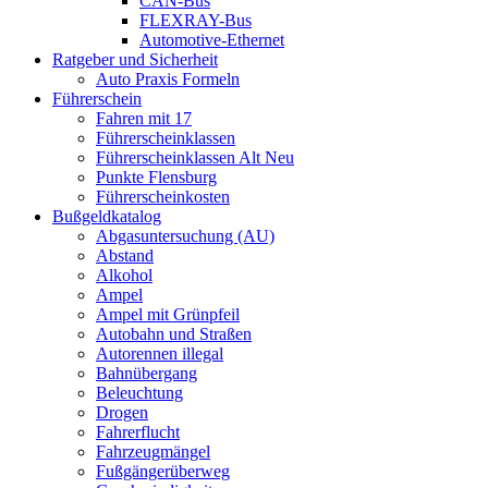
CAN-Bus
FLEXRAY-Bus
Automotive-Ethernet
Ratgeber und Sicherheit
Auto Praxis Formeln
Führerschein
Fahren mit 17
Führerscheinklassen
Führerscheinklassen Alt Neu
Punkte Flensburg
Führerscheinkosten
Bußgeldkatalog
Abgasuntersuchung (AU)
Abstand
Alkohol
Ampel
Ampel mit Grünpfeil
Autobahn und Straßen
Autorennen illegal
Bahnübergang
Beleuchtung
Drogen
Fahrerflucht
Fahrzeugmängel
Fußgängerüberweg