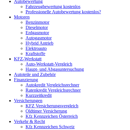
Autobewertung
Fahrzeugbewertung kostenlos
Professionelle Autobewertung kostenlos?
Motoren
Benzinmotor
Dieselmotor
Erdgasmotor
Autogasmotor
Hybrid Antrieb
Elektroauto
Kraftstoffe
KFZ-Werkstatt
Auto-Werkstatt-Vergleich
Haupt- und Abgasuntersuchung
Autoteile und Zubehör
Finanzierung
Autokredit Vergleichsrechner
Ratenkredit Vergleichsrechner
Kurzzeitkredit
Versicherungen
KFZ Versicherungsvergleich
Oldtimer Versicherung
Kfz Kennzeichen Österreich
Verkehr & Recht
Kfz Kennzeichen Schweiz