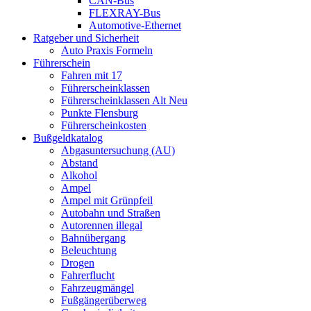
CAN-Bus
FLEXRAY-Bus
Automotive-Ethernet
Ratgeber und Sicherheit
Auto Praxis Formeln
Führerschein
Fahren mit 17
Führerscheinklassen
Führerscheinklassen Alt Neu
Punkte Flensburg
Führerscheinkosten
Bußgeldkatalog
Abgasuntersuchung (AU)
Abstand
Alkohol
Ampel
Ampel mit Grünpfeil
Autobahn und Straßen
Autorennen illegal
Bahnübergang
Beleuchtung
Drogen
Fahrerflucht
Fahrzeugmängel
Fußgängerüberweg