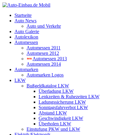
Startseite
Auto News
Auto und Verkehr
Auto Galerie
Autolexikon
Automessen
Automessen 2011
Automesen 2012
Automessen 2013
Automessen 2014
Automarken
Automarken Logos
LKW
Bußgeldkatalog LKW
Überladung LKW
Lenkzeiten & Ruhezeiten LKW
Ladungssicherung LKW
Sonntagsfahrverbot LKW
Abstand LKW
Geschwindigkeit LKW
Überholen LKW
Einstufung PKW und LKW
Elektrik/Elektronik