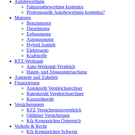
Autobewertung
Fahrzeugbewertung kostenlos
Professionelle Autobewertung kostenlos?
Motoren
Benzinmotor
Dieselmotor
Erdgasmotor
Autogasmotor
Hybrid Antrieb
Elektroauto
Kraftstoffe
KFZ-Werkstatt
Auto-Werkstatt-Vergleich
Haupt- und Abgasuntersuchung
Autoteile und Zubehör
Finanzierung
Autokredit Vergleichsrechner
Ratenkredit Vergleichsrechner
Kurzzeitkredit
Versicherungen
KFZ Versicherungsvergleich
Oldtimer Versicherung
Kfz Kennzeichen Österreich
Verkehr & Recht
Kfz Kennzeichen Schweiz