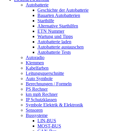
Autobatterie
Geschichte der Autobatterie
Bauarten Autobatterien
Starthilfe
Alternative Starthilfen
ETN Nummer
Wartung und Tipps
Autobatterie laden
Autobatterie austauschen
Autobatterie Tests
Autoradio
Klemmen
Kabelfarben
Leitungsquerschnitte
Auto Symbole
Berechnungen / Formeln
PS Rechner
km mph Rechner
IP Schutzklassen
Symbole Elektrik & Elektronik
Sensoren
Bussysteme
LIN-BUS
MOST-BUS