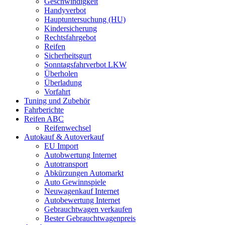
Geschwindigkeit
Handyverbot
Hauptuntersuchung (HU)
Kindersicherung
Rechtsfahrgebot
Reifen
Sicherheitsgurt
Sonntagsfahrverbot LKW
Überholen
Überladung
Vorfahrt
Tuning und Zubehör
Fahrberichte
Reifen ABC
Reifenwechsel
Autokauf & Autoverkauf
EU Import
Autobwertung Internet
Autotransport
Abkürzungen Automarkt
Auto Gewinnspiele
Neuwagenkauf Internet
Autobewertung Internet
Gebrauchtwagen verkaufen
Bester Gebrauchtwagenpreis