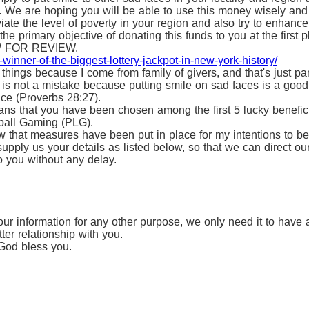
. We are hoping you will be able to use this money wisely and 
ate the level of poverty in your region and also try to enhance
e primary objective of donating this funds to you at the first 
 FOR REVIEW.
winner-of-the-biggest-lottery-jackpot-in-new-york-history/
ings because I come from family of givers, and that's just part
r is not a mistake because putting smile on sad faces is a good 
nce (Proverbs 28:27).
ns that you have been chosen among the first 5 lucky benefici
rball Gaming (PLG).
ow that measures have been put in place for my intentions to b
upply us your details as listed below, so that we can direct ou
o you without any delay.
r information for any other purpose, we only need it to have 
ter relationship with you.
God bless you.