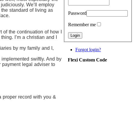
judiciously. We’ll employ
 the standard of living as
Password
place.
Remember me
 of the continuation of how I
thing. I’m a christian and I
aries by my family and I,
Forgot login?
e implemented swiftly. And by
Flexi Custom Code
r payment legal adviser to
a proper record with you &