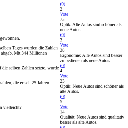
(
0
)
2
Vote
73
Optik: Alte Autos sind schöner als
neue Autos.
(
0
)
t gewonnen.
3
Vote
selben Tages wurden die Zahlen
38
n abgab. Mit 344 Millionen
Ergonomie: Alte Autos sind besser
zu bedienen als neue Autos.
(
0
)
f die selben Zahlen setzte, wurde
4
Vote
23
hlen, die er seit 25 Jahren
Optik: Neue Autos sind schöner als
alte Autos.
(
0
)
5
Vote
 vielleicht?
14
Qualität: Neue Autos sind qualitativ
besser als alte Autos.
(
0
)