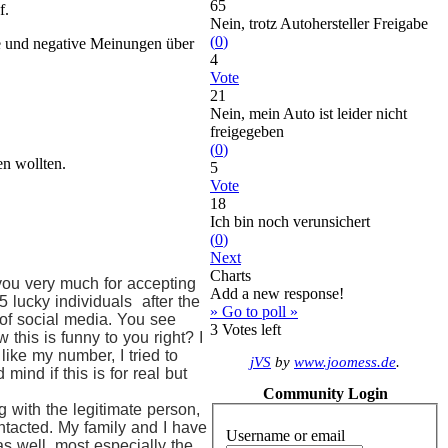
65
f.
Nein, trotz Autohersteller Freigabe
(
0
)
ve und negative Meinungen über
4
Vote
21
Nein, mein Auto ist leider nicht
freigegeben
(
0
)
en wollten.
5
Vote
18
Ich bin noch verunsichert
(
0
)
Next
Charts
you very much for accepting
Add a new response!
5 lucky individuals after the
» Go to poll »
p of social media. You see
3
Votes left
his is funny to you right? I
like my number, I tried to
jVS
by
www.joomess.de
.
ind if this is for real but
Community Login
 with the legitimate person,
tacted. My family and I have
Username or email
as well, most especially the