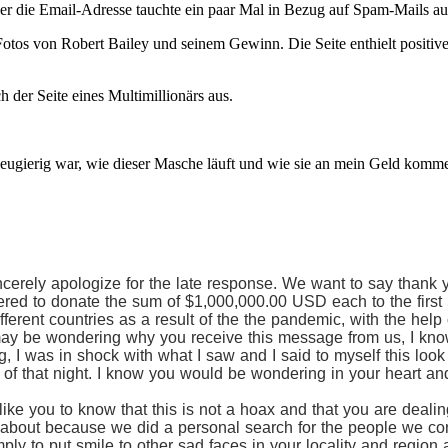
er die Email-Adresse tauchte ein paar Mal in Bezug auf Spam-Mails au
Fotos von Robert Bailey und seinem Gewinn. Die Seite enthielt positi
ch der Seite eines Multimillionärs aus.
 neugierig war, wie dieser Masche läuft und wie sie an mein Geld komm
erely apologize for the late response. We want to say thank 
eered to donate the sum of $1,000,000.00 USD each to the first 
fferent countries as a result of the the pandemic, with the hel
y be wondering why you receive this message from us, I know t
g, I was in shock with what I saw and I said to myself this look 
of that night. I know you would be wondering in your heart and m
ke you to know that this is not a hoax and that you are dealing
 about because we did a personal search for the people we con
ply to put smile to other sad faces in your locality and region 