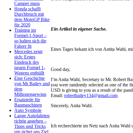
Camper muss
Honda schafft
Durchbruch mit
dem MotoGP Bike
für 2020
Ein Artikel in eigener Sache.
Training im
Formel-1-Sport –
so halten sich die
Fahrer fit
Eines Tages bekam ich von Antita Wahl, mit
Mercedes zeigt
sich: Erstes
Eindruck des
neuen Formel 1-
Good day,
Wagens enthüllt
Eine Geschichte
I’m Anita Wahl, Secretary to Mr. Robert Bai
von Mr Bailey und
you were randomly selected as one of the fi
dem
USD is giving to you as a result of the pan
Millionengewinn
Email:
robertbailey134@gmail.com
Ersatzteile für
Baumaschinen
Sincerely, Anita Wahl.
Auto Symbole
Lange Autofahrten
richtig angehen –
Ich recherchierte im Netz nach Anita Wahl 
Tipps und Tricks
um sicher ans Ziel