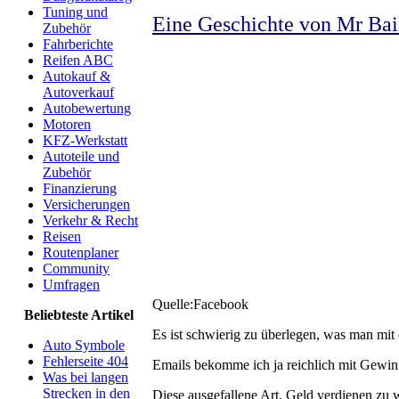
Tuning und
Eine Geschichte von Mr Ba
Zubehör
Fahrberichte
Reifen ABC
Autokauf &
Autoverkauf
Autobewertung
Motoren
KFZ-Werkstatt
Autoteile und
Zubehör
Finanzierung
Versicherungen
Verkehr & Recht
Reisen
Routenplaner
Community
Umfragen
Quelle:Facebook
Beliebteste Artikel
Es ist schwierig zu überlegen, was man mi
Auto Symbole
Fehlerseite 404
Emails bekomme ich ja reichlich mit Gewinn
Was bei langen
Strecken in den
Diese ausgefallene Art, Geld verdienen zu 