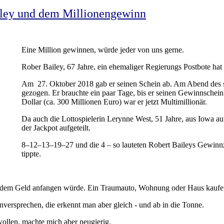
iley und dem Millionengewinn
Eine Million gewinnen, würde jeder von uns gerne.
Rober Bailey, 67 Jahre, ein ehemaliger Regierungs Postbote ha
Am 27. Oktober 2018 gab er seinen Schein ab. Am Abend des 
gezogen. Er brauchte ein paar Tage, bis er seinen Gewinnschei
Dollar (ca. 300 Millionen Euro) war er jetzt Multimillionär.
Da auch die Lottospielerin Lerynne West, 51 Jahre, aus Iowa au
der Jackpot aufgeteilt.
8–12–13–19–27 und die 4 – so lauteten Robert Baileys Gewinnza
tippte.
t dem Geld anfangen würde. Ein Traumauto, Wohnung oder Haus kaufen
versprechen, die erkennt man aber gleich - und ab in die Tonne.
wollen, machte mich aber neugierig.