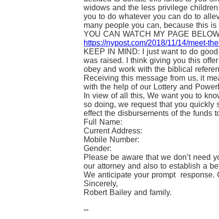
widows and the less privilege children
you to do whatever you can do to allevi
many people you can, because this is th
YOU CAN WATCH MY PAGE BELOW
https://nypost.com/2018/11/14/meet-the-
KEEP IN MIND: I just want to do good th
was raised. I think giving you this offe
obey and work with the biblical refere
Receiving this message from us, it mea
with the help of our Lottery and Powe
In view of all this, We want you to kn
so doing, we request that you quickly s
effect the disbursements of the funds t
Full Name:
Current Address:
Mobile Number:
Gender:
Please be aware that we don’t need you
our attorney and also to establish a bet
We anticipate your prompt response. 
Sincerely,
Robert Bailey and family.
--