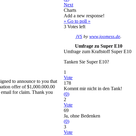
Next
Charts
Add a new response!
» Go to poll »
3
Votes left
jVS
by
www.joomess.de
.
Umfrage zu Super E10
Umfrage zum Kraftstoff Super E10
Tanken Sie Super E10?
1
Vote
signed to announce to you that
178
nation offer of $1,000.000.00
Kommt mir nicht in den Tank!
w email for claim. Thank you
(
0
)
2
Vote
69
Ja, ohne Bedenken
(
0
)
3
Vote