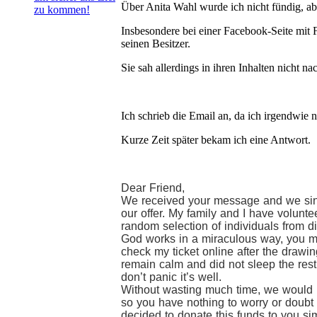
Über Anita Wahl wurde ich nicht fündig, ab
zu kommen!
Insbesondere bei einer Facebook-Seite mit 
seinen Besitzer.
Sie sah allerdings in ihren Inhalten nicht na
Ich schrieb die Email an, da ich irgendwie
Kurze Zeit später bekam ich eine Antwort.
Dear Friend,
We received your message and we sinc
our offer. My family and I have volunt
random selection of individuals from di
God works in a miraculous way, you ma
check my ticket online after the drawin
remain calm and did not sleep the rest 
don’t panic it’s well.
Without wasting much time, we would li
so you have nothing to worry or doubt
decided to donate this funds to you sim