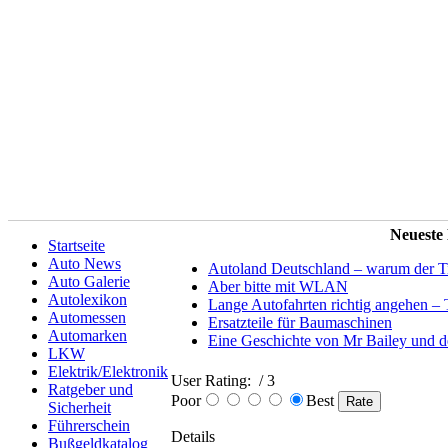
Neueste
Startseite
Auto News
Autoland Deutschland – warum der Tit
Auto Galerie
Aber bitte mit WLAN
Autolexikon
Lange Autofahrten richtig angehen – 
Automessen
Ersatzteile für Baumaschinen
Automarken
Eine Geschichte von Mr Bailey und 
LKW
Elektrik/Elektronik
User Rating:
/ 3
Ratgeber und
Poor
Best
Sicherheit
Führerschein
Details
Bußgeldkatalog