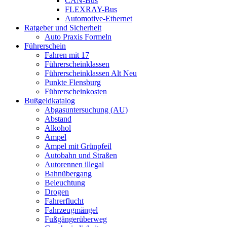
CAN-Bus
FLEXRAY-Bus
Automotive-Ethernet
Ratgeber und Sicherheit
Auto Praxis Formeln
Führerschein
Fahren mit 17
Führerscheinklassen
Führerscheinklassen Alt Neu
Punkte Flensburg
Führerscheinkosten
Bußgeldkatalog
Abgasuntersuchung (AU)
Abstand
Alkohol
Ampel
Ampel mit Grünpfeil
Autobahn und Straßen
Autorennen illegal
Bahnübergang
Beleuchtung
Drogen
Fahrerflucht
Fahrzeugmängel
Fußgängerüberweg