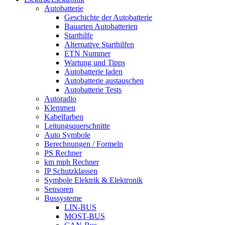
Autobatterie
Geschichte der Autobatterie
Bauarten Autobatterien
Starthilfe
Alternative Starthilfen
ETN Nummer
Wartung und Tipps
Autobatterie laden
Autobatterie austauschen
Autobatterie Tests
Autoradio
Klemmen
Kabelfarben
Leitungsquerschnitte
Auto Symbole
Berechnungen / Formeln
PS Rechner
km mph Rechner
IP Schutzklassen
Symbole Elektrik & Elektronik
Sensoren
Bussysteme
LIN-BUS
MOST-BUS