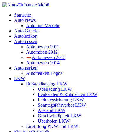
Startseite
Auto News
Auto und Verkehr
Auto Galerie
Autolexikon
Automessen
Automessen 2011
Automesen 2012
Automessen 2013
Automessen 2014
Automarken
Automarken Logos
LKW
Bußgeldkatalog LKW
Überladung LKW
Lenkzeiten & Ruhezeiten LKW
Ladungssicherung LKW
Sonntagsfahrverbot LKW
Abstand LKW
Geschwindigkeit LKW
Überholen LKW
Einstufung PKW und LKW
Elektrik/Elektronik