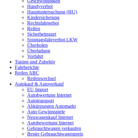
Geschwindigkeit
Handyverbot
Hauptuntersuchung (HU)
Kindersicherung
Rechtsfahrgebot
Reifen
Sicherheitsgurt
Sonntagsfahrverbot LKW
Überholen
Überladung
Vorfahrt
Tuning und Zubehör
Fahrberichte
Reifen ABC
Reifenwechsel
Autokauf & Autoverkauf
EU Import
Autobwertung Internet
Autotransport
Abkürzungen Automarkt
Auto Gewinnspiele
Neuwagenkauf Internet
Autobewertung Internet
Gebrauchtwagen verkaufen
Bester Gebrauchtwagenpreis