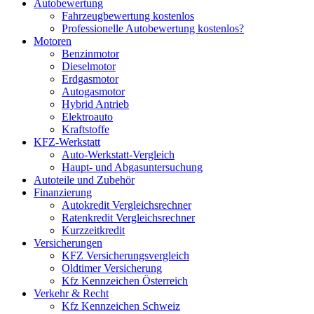
Autobewertung
Fahrzeugbewertung kostenlos
Professionelle Autobewertung kostenlos?
Motoren
Benzinmotor
Dieselmotor
Erdgasmotor
Autogasmotor
Hybrid Antrieb
Elektroauto
Kraftstoffe
KFZ-Werkstatt
Auto-Werkstatt-Vergleich
Haupt- und Abgasuntersuchung
Autoteile und Zubehör
Finanzierung
Autokredit Vergleichsrechner
Ratenkredit Vergleichsrechner
Kurzzeitkredit
Versicherungen
KFZ Versicherungsvergleich
Oldtimer Versicherung
Kfz Kennzeichen Österreich
Verkehr & Recht
Kfz Kennzeichen Schweiz