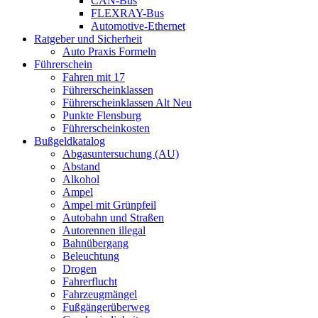
CAN-Bus
FLEXRAY-Bus
Automotive-Ethernet
Ratgeber und Sicherheit
Auto Praxis Formeln
Führerschein
Fahren mit 17
Führerscheinklassen
Führerscheinklassen Alt Neu
Punkte Flensburg
Führerscheinkosten
Bußgeldkatalog
Abgasuntersuchung (AU)
Abstand
Alkohol
Ampel
Ampel mit Grünpfeil
Autobahn und Straßen
Autorennen illegal
Bahnübergang
Beleuchtung
Drogen
Fahrerflucht
Fahrzeugmängel
Fußgängerüberweg