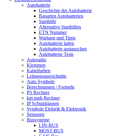
Autobatterie
Geschichte der Autobatterie
Bauarten Autobatterien
Starthilfe
Alternative Starthilfen
ETN Nummer
Wartung und Tipps
Autobatterie laden
Autobatterie austauschen
Autobatterie Tests
Autoradio
Klemmen
Kabelfarben
Leitungsquerschnitte
Auto Symbole
Berechnungen / Formeln
PS Rechner
km mph Rechner
IP Schutzklassen
Symbole Elektrik & Elektronik
Sensoren
Bussysteme
LIN-BUS
MOST-BUS