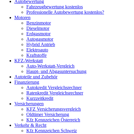
Autobewertung
Fahrzeugbewertung kostenlos
Professionelle Autobewertung kostenlos?
Motoren
Benzinmotor
Dieselmotor
Erdgasmotor
Autogasmotor
Hybrid Antrieb
Elektroauto
Kraftstoffe
KFZ-Werkstatt
Auto-Werkstatt-Vergleich
Haupt- und Abgasuntersuchung
Autoteile und Zubehör
Finanzierung
Autokredit Vergleichsrechner
Ratenkredit Vergleichsrechner
Kurzzeitkredit
Versicherungen
KFZ Versicherungsvergleich
Oldtimer Versicherung
Kfz Kennzeichen Österreich
Verkehr & Recht
Kfz Kennzeichen Schweiz