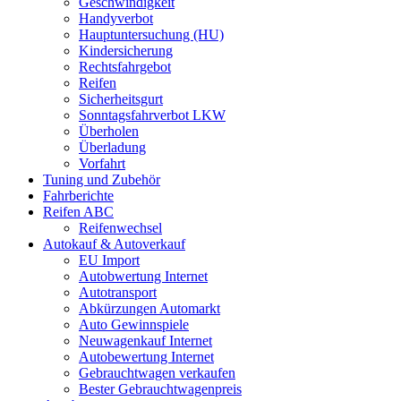
Geschwindigkeit
Handyverbot
Hauptuntersuchung (HU)
Kindersicherung
Rechtsfahrgebot
Reifen
Sicherheitsgurt
Sonntagsfahrverbot LKW
Überholen
Überladung
Vorfahrt
Tuning und Zubehör
Fahrberichte
Reifen ABC
Reifenwechsel
Autokauf & Autoverkauf
EU Import
Autobwertung Internet
Autotransport
Abkürzungen Automarkt
Auto Gewinnspiele
Neuwagenkauf Internet
Autobewertung Internet
Gebrauchtwagen verkaufen
Bester Gebrauchtwagenpreis