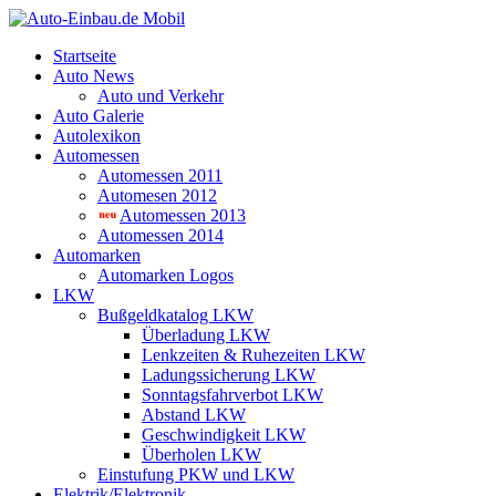
Startseite
Auto News
Auto und Verkehr
Auto Galerie
Autolexikon
Automessen
Automessen 2011
Automesen 2012
Automessen 2013
Automessen 2014
Automarken
Automarken Logos
LKW
Bußgeldkatalog LKW
Überladung LKW
Lenkzeiten & Ruhezeiten LKW
Ladungssicherung LKW
Sonntagsfahrverbot LKW
Abstand LKW
Geschwindigkeit LKW
Überholen LKW
Einstufung PKW und LKW
Elektrik/Elektronik