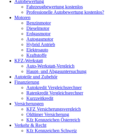
Autobewertung
Fahrzeugbewertung kostenlos
Professionelle Autobewertung kostenlos?
Motoren
Benzinmotor
Dieselmotor
Erdgasmotor
Autogasmotor
Hybrid Antrieb
Elektroauto
Kraftstoffe
KFZ-Werkstatt
Auto-Werkstatt-Vergleich
Haupt- und Abgasuntersuchung
Autoteile und Zubehör
Finanzierung
Autokredit Vergleichsrechner
Ratenkredit Vergleichsrechner
Kurzzeitkredit
Versicherungen
KFZ Versicherungsvergleich
Oldtimer Versicherung
Kfz Kennzeichen Österreich
Verkehr & Recht
Kfz Kennzeichen Schweiz