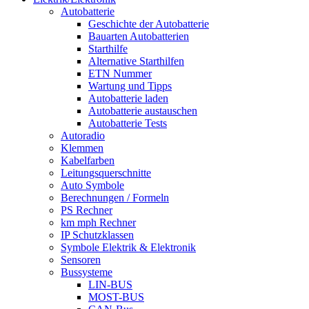
Autobatterie
Geschichte der Autobatterie
Bauarten Autobatterien
Starthilfe
Alternative Starthilfen
ETN Nummer
Wartung und Tipps
Autobatterie laden
Autobatterie austauschen
Autobatterie Tests
Autoradio
Klemmen
Kabelfarben
Leitungsquerschnitte
Auto Symbole
Berechnungen / Formeln
PS Rechner
km mph Rechner
IP Schutzklassen
Symbole Elektrik & Elektronik
Sensoren
Bussysteme
LIN-BUS
MOST-BUS