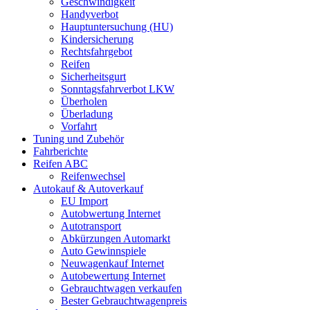
Geschwindigkeit
Handyverbot
Hauptuntersuchung (HU)
Kindersicherung
Rechtsfahrgebot
Reifen
Sicherheitsgurt
Sonntagsfahrverbot LKW
Überholen
Überladung
Vorfahrt
Tuning und Zubehör
Fahrberichte
Reifen ABC
Reifenwechsel
Autokauf & Autoverkauf
EU Import
Autobwertung Internet
Autotransport
Abkürzungen Automarkt
Auto Gewinnspiele
Neuwagenkauf Internet
Autobewertung Internet
Gebrauchtwagen verkaufen
Bester Gebrauchtwagenpreis