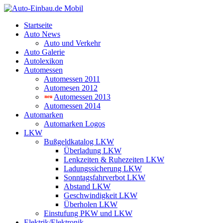
Startseite
Auto News
Auto und Verkehr
Auto Galerie
Autolexikon
Automessen
Automessen 2011
Automesen 2012
Automessen 2013
Automessen 2014
Automarken
Automarken Logos
LKW
Bußgeldkatalog LKW
Überladung LKW
Lenkzeiten & Ruhezeiten LKW
Ladungssicherung LKW
Sonntagsfahrverbot LKW
Abstand LKW
Geschwindigkeit LKW
Überholen LKW
Einstufung PKW und LKW
Elektrik/Elektronik