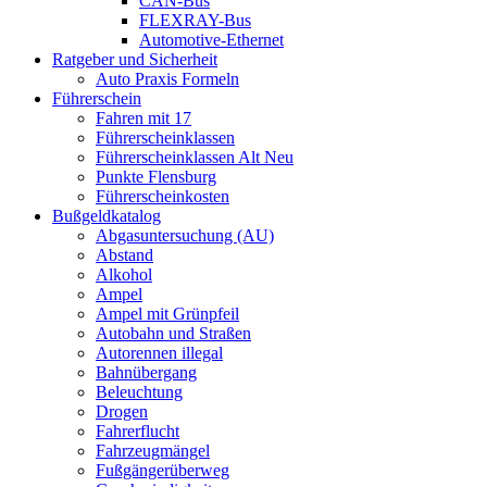
CAN-Bus
FLEXRAY-Bus
Automotive-Ethernet
Ratgeber und Sicherheit
Auto Praxis Formeln
Führerschein
Fahren mit 17
Führerscheinklassen
Führerscheinklassen Alt Neu
Punkte Flensburg
Führerscheinkosten
Bußgeldkatalog
Abgasuntersuchung (AU)
Abstand
Alkohol
Ampel
Ampel mit Grünpfeil
Autobahn und Straßen
Autorennen illegal
Bahnübergang
Beleuchtung
Drogen
Fahrerflucht
Fahrzeugmängel
Fußgängerüberweg