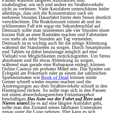
Pausen während längeren Autofahrten sind
unabdingbar, um sich und andere im Straßenverkehr
nicht zu verletzen. Viele Autofahrer unterschätzen leider
allerdings, dass sich die Konzentration nach ein
mehreren Stunden Dauerfahrt hinter dem Steuer deutlich
verschlechtern. Die Reaktionszeit nimmt ab und im
schlimmsten Fall tritt sogar ein Sekundenschlaf auf.
Demnach sollte man mindestens alle vier Stunden einen
kurzen Halt an einer Raststätte machen und Fahrtzeiten
von mehr als zehn Stunden am Tag vermeiden.
Demnach ist es wichtig auch für die nötige Ablenkung
während der Standzeiten zu sorgen. Durch Smartphones
und Tablets ist dabei heutzutage möglich auf eine
Vielzahl von Möglichkeiten zurückzugreifen. Um Stress
abzubauen und für etwas Ablenkung zu sorgen,
während man gerade eine Ruhepause einlegt, können
Online Casinos ein probates Mittel sein. Das Spielen um
Echtgeld am Pokertisch oder an einem der zahlreichen
Spielautomaten wie
Book of Dead
können müde
Geister schnell wieder munter machen und die
Anstrengungen aus dem Straßenverkehr schnell in den
Hintergrund rücken. So sollte man sich in den Pausen
mit einem abwechslungsreichen Freizeitangebot
beschäftigen.
Das Auto vor der Fahrt auf Herz und
Nieren testen
Ehe es auf eine längere Autofahrt geht,
sollte man den Zustand seines fahrbaren Untersatzes
genau unter die Lupe nehmen. Hier kann es sich