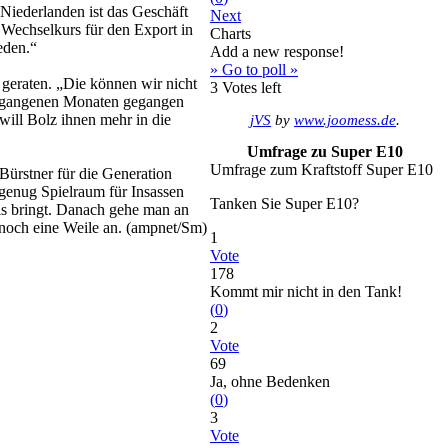
 Niederlanden ist das Geschäft
Next
 Wechselkurs für den Export in
Charts
eden.“
Add a new response!
» Go to poll »
 geraten. „Die können wir nicht
3
Votes left
vergangenen Monaten gegangen
will Bolz ihnen mehr in die
jVS
by
www.joomess.de
.
Umfrage zu Super E10
Umfrage zum Kraftstoff Super E10
Bürstner für die Generation
genug Spielraum für Insassen
Tanken Sie Super E10?
is bringt. Danach gehe man an
noch eine Weile an. (ampnet/Sm)
1
Vote
178
Kommt mir nicht in den Tank!
(
0
)
2
Vote
69
Ja, ohne Bedenken
(
0
)
3
Vote