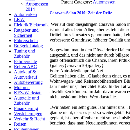
Parent Category:
Automessen
Automessen
2014
Caravan-Salon 2010: Zeit der Reife
Automarken
LKW
Wer auf dem diesjährigen Caravan-Salon in 
Elektrik/Elektronik
ist nicht alles beim Alten, aber es fehlt di
Ratgeber und
Drittel ihres Umsatzes genommen hatte, kehr
Sicherheit
verbesserte Grundrisse, höherer Qualität u
Führerschein
Bußgeldkatalog
So gewinnt man in den Düsseldorfer Hallen
Tuning und
ausgezahlt, und das nicht nur durch billger
Zubehör
ganz offensichtlich die Chance, ihren Prduk
Fahrberichte
{gallery}caravan10{/gallery}
Reifen ABC
Foto: Auto-Medienportal.Net
Autokauf &
Gelitten haben alle. „Glaubt denn einer, es
Autoverkauf
Wohnwagen- und Reisemobilherstellers Büst
Autobewertung
Jahr hinter uns,“ berichtet Bolz. In der Ta
Motoren
abschließen können. Im Jahr davor waren es
KFZ-Werkstatt
nicht auskömmlichen Wert darstellte.
Autoteile und
Zubehör
„Wir haben ein sehr gutes Jahr hinter uns“,
Finanzierung
glaube nicht, dass es jetzt so weitergeht.“
Versicherungen
geplant, ist aber offenbar nicht so pessimis
Verkehr & Recht
berichtet, dass man Neueinstellungen vor
Reisen
Routenplaner