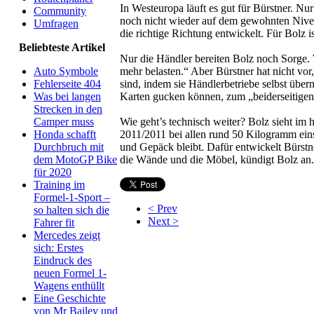
In Westeuropa läuft es gut für Bürstner. Nu
Community
noch nicht wieder auf dem gewohnten Niveau
Umfragen
die richtige Richtung entwickelt. Für Bolz
Beliebteste Artikel
Nur die Händler bereiten Bolz noch Sorge. 
mehr belasten.“ Aber Bürstner hat nicht v
Auto Symbole
sind, indem sie Händlerbetriebe selbst über
Fehlerseite 404
Karten gucken können, zum „beiderseitigen 
Was bei langen
Strecken in den
Wie geht’s technisch weiter? Bolz sieht im
Camper muss
2011/2011 bei allen rund 50 Kilogramm ein
Honda schafft
und Gepäck bleibt. Dafür entwickelt Bürst
Durchbruch mit
die Wände und die Möbel, kündigt Bolz an.
dem MotoGP Bike
für 2020
Training im
Formel-1-Sport –
< Prev
so halten sich die
Next >
Fahrer fit
Mercedes zeigt
sich: Erstes
Eindruck des
neuen Formel 1-
Wagens enthüllt
Eine Geschichte
von Mr Bailey und