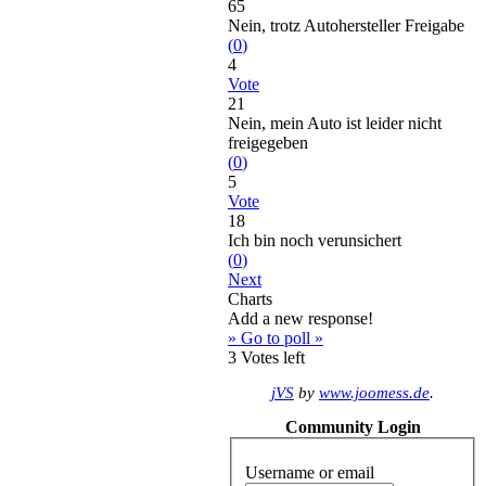
65
Nein, trotz Autohersteller Freigabe
(
0
)
4
Vote
21
Nein, mein Auto ist leider nicht
freigegeben
(
0
)
5
Vote
18
Ich bin noch verunsichert
(
0
)
Next
Charts
Add a new response!
» Go to poll »
3
Votes left
jVS
by
www.joomess.de
.
Community Login
Username or email