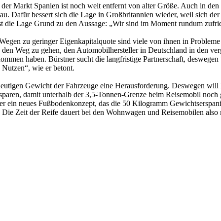
r der Markt Spanien ist noch weit entfernt von alter Größe. Auch in den
. Dafür bessert sich die Lage in Großbritannien wieder, weil sich der
 ist die Lage Grund zu den Aussage: „Wir sind im Moment rundum zufri
Wegen zu geringer Eigenkapitalquote sind viele von ihnen in Probleme
or, den Weg zu gehen, den Automobilhersteller in Deutschland in den 
nommen haben. Bürstner sucht die langfristige Partnerschaft, deswegen 
Nutzen“, wie er betont.
 heutigen Gewicht der Fahrzeuge eine Herausforderung. Deswegen will 
sparen, damit unterhalb der 3,5-Tonnen-Grenze beim Reisemobil noch 
ner ein neues Fußbodenkonzept, das die 50 Kilogramm Gewichtserspan
 Die Zeit der Reife dauert bei den Wohnwagen und Reisemobilen also 