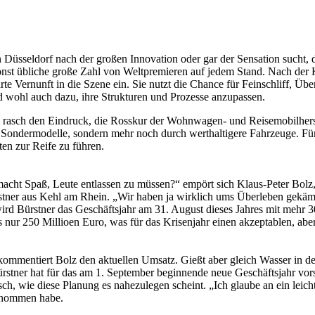
Düsseldorf nach der großen Innovation oder gar der Sensation sucht, 
e sonst übliche große Zahl von Weltpremieren auf jedem Stand. Nach der 
te Vernunft in die Szene ein. Sie nutzt die Chance für Feinschliff, Übe
nd wohl auch dazu, ihre Strukturen und Prozesse anzupassen.
 rasch den Eindruck, die Rosskur der Wohnwagen- und Reisemobilherst
e Sondermodelle, sondern mehr noch durch werthaltigere Fahrzeuge. Für
ten zur Reife zu führen.
 macht Spaß, Leute entlassen zu müssen?“ empört sich Klaus-Peter Bolz
ner aus Kehl am Rhein. „Wir haben ja wirklich ums Überleben gekämpf
t wird Bürstner das Geschäftsjahr am 31. August dieses Jahres mit mehr
 nur 250 Millioen Euro, was für das Krisenjahr einen akzeptablen, ab
 kommentiert Bolz den aktuellen Umsatz. Gießt aber gleich Wasser in d
 Bürstner hat für das am 1. September beginnende neue Geschäftsjahr vo
tisch, wie diese Planung es nahezulegen scheint. „Ich glaube an ein leic
genommen habe.