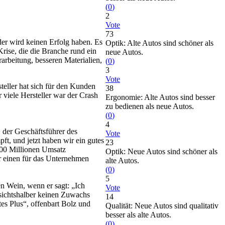
(
0
)
2
Vote
73
der wird keinen Erfolg haben. Es
Optik: Alte Autos sind schöner als
Krise, die die Branche rund ein
neue Autos.
rarbeitung, besseren Materialien,
(
0
)
3
Vote
eller hat sich für den Kunden
38
 viele Hersteller war der Crash
Ergonomie: Alte Autos sind besser
zu bedienen als neue Autos.
(
0
)
4
, der Geschäftsführer des
Vote
t, und jetzt haben wir ein gutes
23
 300 Millionen Umsatz
Optik: Neue Autos sind schöner als
er einen für das Unternehmen
alte Autos.
(
0
)
5
en Wein, wenn er sagt: „Ich
Vote
rsichtshalber keinen Zuwachs
14
htes Plus“, offenbart Bolz und
Qualität: Neue Autos sind qualitativ
besser als alte Autos.
(
0
)