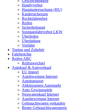
Geschwindigkeit
Handyverbot
Hauptuntersuchung (HU)
Kindersicherung
Rechtsfahrgebot
Reifen
Sicherheitsgurt
Sonntagsfahrverbot LKW
Überholen
Überladung
Vorfahrt
Tuning und Zubehör
Fahrberichte
Reifen ABC
Reifenwechsel
Autokauf & Autoverkauf
EU Import
Autobwertung Internet
Autotransport
Abkürzungen Automarkt
Auto Gewinnspiele
Neuwagenkauf Internet
Autobewertung Internet
Gebrauchtwagen verkaufen
Bester Gebrauchtwagenpreis