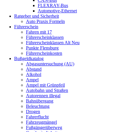
CAN-Bus
FLEXRAY-Bus
Automotive-Ethernet
Ratgeber und Sicherheit
Auto Praxis Formeln
Führerschein
Fahren mit 17
Führerscheinklassen
Führerscheinklassen Alt Neu
Punkte Flensburg
Führerscheinkosten
Bußgeldkatalog
Abgasuntersuchung (AU)
Abstand
Alkohol
Ampel
Ampel mit Grünpfeil
Autobahn und Straßen
Autorennen illegal
Bahnübergang
Beleuchtung
Drogen
Fahrerflucht
Fahrzeugmängel
Fußgängerüberweg