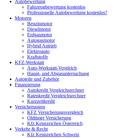
Autobewertung
Fahrzeugbewertung kostenlos
Professionelle Autobewertung kostenlos?
Motoren
Benzinmotor
Dieselmotor
Erdgasmotor
Autogasmotor
Hybrid Antrieb
Elektroauto
Kraftstoffe
KFZ-Werkstatt
Auto-Werkstatt-Vergleich
Haupt- und Abgasuntersuchung
Autoteile und Zubehör
Finanzierung
Autokredit Vergleichsrechner
Ratenkredit Vergleichsrechner
Kurzzeitkredit
Versicherungen
KFZ Versicherungsvergleich
Oldtimer Versicherung
Kfz Kennzeichen Österreich
Verkehr & Recht
Kfz Kennzeichen Schweiz