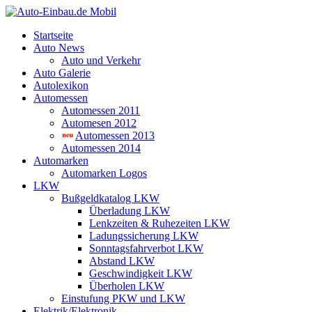
Startseite
Auto News
Auto und Verkehr
Auto Galerie
Autolexikon
Automessen
Automessen 2011
Automesen 2012
Automessen 2013
Automessen 2014
Automarken
Automarken Logos
LKW
Bußgeldkatalog LKW
Überladung LKW
Lenkzeiten & Ruhezeiten LKW
Ladungssicherung LKW
Sonntagsfahrverbot LKW
Abstand LKW
Geschwindigkeit LKW
Überholen LKW
Einstufung PKW und LKW
Elektrik/Elektronik