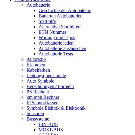
Autobatterie
Geschichte der Autobatterie
Bauarten Autobatterien
Starthilfe
Alternative Starthilfen
ETN Nummer
Wartung und Tipps
Autobatterie laden
Autobatterie austauschen
Autobatterie Tests
Autoradio
Klemmen
Kabelfarben
Leitungsquerschnitte
Auto Symbole
Berechnungen / Formeln
PS Rechner
km mph Rechner
IP Schutzklassen
Symbole Elektrik & Elektronik
Sensoren
Bussysteme
LIN-BUS
MOST-BUS