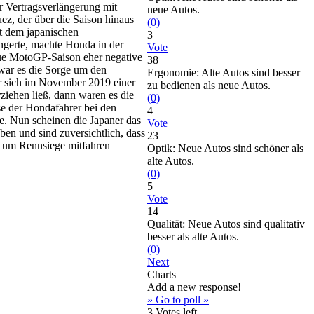
 Vertragsverlängerung mit
neue Autos.
z, der über die Saison hinaus
(
0
)
it dem japanischen
3
ängerte, machte Honda in der
Vote
eue MotoGP-Saison eher negative
38
war es die Sorge um den
Ergonomie: Alte Autos sind besser
er sich im November 2019 einer
zu bedienen als neue Autos.
ziehen ließ, dann waren es die
(
0
)
se der Hondafahrer bei den
4
ie. Nun scheinen die Japaner das
Vote
en und sind zuversichtlich, dass
23
n um Rennsiege mitfahren
Optik: Neue Autos sind schöner als
alte Autos.
(
0
)
5
Vote
14
Qualität: Neue Autos sind qualitativ
besser als alte Autos.
(
0
)
Next
Charts
Add a new response!
» Go to poll »
3
Votes left