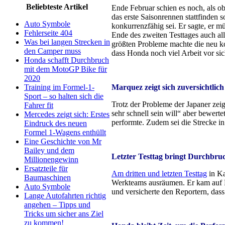
Beliebteste Artikel
Ende Februar schien es noch, als o
das erste Saisonrennen stattfinden
Auto Symbole
konkurrenzfähig sei. Er sagte, er 
Fehlerseite 404
Ende des zweiten Testtages auch all
Was bei langen Strecken in
größten Probleme machte die neu k
den Camper muss
dass Honda noch viel Arbeit vor sic
Honda schafft Durchbruch
mit dem MotoGP Bike für
2020
Training im Formel-1-
Marquez zeigt sich zuversichtlich
Sport – so halten sich die
Trotz der Probleme der Japaner zeig
Fahrer fit
sehr schnell sein will“ aber bewerte
Mercedes zeigt sich: Erstes
performte. Zudem sei die Strecke in
Eindruck des neuen
Formel 1-Wagens enthüllt
Eine Geschichte von Mr
Bailey und dem
Letzter Testtag bringt Durchbru
Millionengewinn
Ersatzteile für
Am dritten und letzten Testtag
in Ka
Baumaschinen
Werkteams ausräumen. Er kam auf Ra
Auto Symbole
und versicherte den Reportern, dass
Lange Autofahrten richtig
angehen – Tipps und
Tricks um sicher ans Ziel
zu kommen!