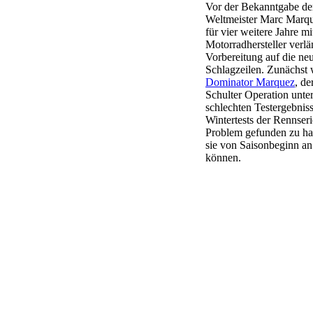
Vor der Bekanntgabe der
Weltmeister Marc Marque
für vier weitere Jahre m
Motorradhersteller verl
Vorbereitung auf die n
Schlagzeilen. Zunächst 
Dominator Marquez
, d
Schulter Operation unter
schlechten Testergebnis
Wintertests der Rennser
Problem gefunden zu hab
sie von Saisonbeginn a
können.