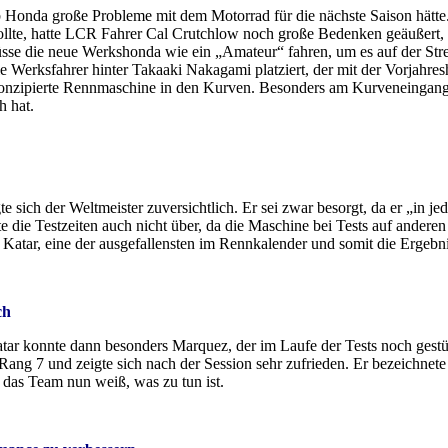
b Honda große Probleme mit dem Motorrad für die nächste Saison hätte.
 sollte, hatte LCR Fahrer Cal Crutchlow noch große Bedenken geäußert, 
müsse die neue Werkshonda wie ein „Amateur“ fahren, um es auf der Str
e Werksfahrer hinter Takaaki Nakagami platziert, der mit der Vorjahres
onzipierte Rennmaschine in den Kurven. Besonders am Kurveneingang 
h hat.
te sich der Weltmeister zuversichtlich. Er sei zwar besorgt, da er „in j
te die Testzeiten auch nicht über, da die Maschine bei Tests auf anderen
 Katar, eine der ausgefallensten im Rennkalender und somit die Ergebnis
ch
tar konnte dann besonders Marquez, der im Laufe der Tests noch gestü
ng 7 und zeigte sich nach der Session sehr zufrieden. Er bezeichnet
 das Team nun weiß, was zu tun ist.