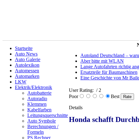
N
Startseite
Auto News
Autoland Deutschland – warum 
Auto Galerie
Aber bitte mit WLAN
Autolexikon
Lange Autofahrten richtig an
Automessen
Ersatzteile für Baumaschinen
Automarken
Eine Geschichte von Mr Bail
LKW
Elektrik/Elektronik
User Rating:
/ 2
Autobatterie
Poor
Best
Autoradio
Klemmen
Details
Kabelfarben
Leitungsquerschnitte
Honda schafft Durch
Auto Symbole
Berechnungen /
Formeln
PS Rechner