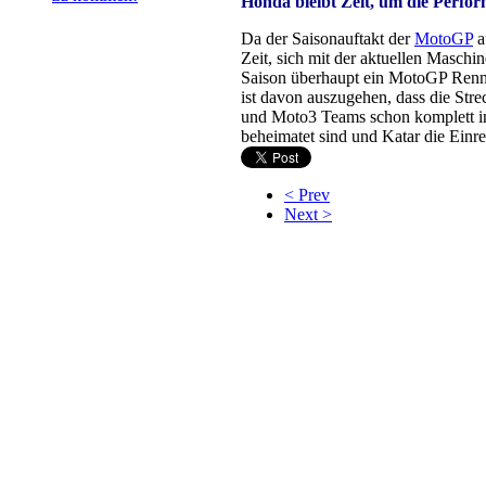
Honda bleibt Zeit, um die Perfo
Da der Saisonauftakt der
MotoGP
a
Zeit, sich mit der aktuellen Masch
Saison überhaupt ein MotoGP Renne
ist davon auszugehen, dass die Str
und Moto3 Teams schon komplett in 
beheimatet sind und Katar die Einrei
< Prev
Next >