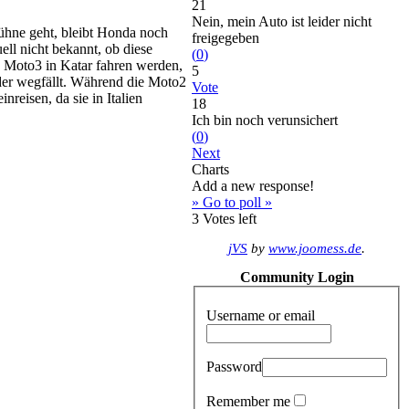
21
Nein, mein Auto ist leider nicht
ühne geht, bleibt Honda noch
freigegeben
ll nicht bekannt, ob diese
(
0
)
 Moto3 in Katar fahren werden,
5
nder wegfällt. Während die Moto2
Vote
eisen, da sie in Italien
18
Ich bin noch verunsichert
(
0
)
Next
Charts
Add a new response!
» Go to poll »
3
Votes left
jVS
by
www.joomess.de
.
Community Login
Username or email
Password
Remember me