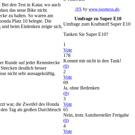
 Bei den Test in Katar, wo auch
jVS
by
www.joomess.de
.
dass das neue Bike nicht
ecke zu halten. So waren am
Umfrage zu Super E10
honda Platz 10 belegte. Die
Umfrage zum Kraftstoff Super E10
und beim Einlenken zeigte sich,
Tanken Sie Super E10?
1
Vote
178
Kommt mir nicht in den Tank!
eder Runde auf jeder Rennstrecke
(
0
)
 Strecken deutlich besser
2
se nicht sehr aussagekräftig.
Vote
69
Ja, ohne Bedenken
(
0
)
3
rzt war, die Zweifel des Honda
Vote
e den Tag als großen Durchbruch
65
Nein, trotz Autohersteller Freigabe
(
0
)
4
Vote