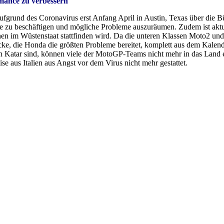
rmance zu verbessern
ufgrund des Coronavirus erst Anfang April in Austin, Texas über die B
ine zu beschäftigen und mögliche Probleme auszuräumen. Zudem ist aktue
n im Wüstenstaat stattfinden wird. Da die unteren Klassen Moto2 und
ecke, die Honda die größten Probleme bereitet, komplett aus dem Kale
Katar sind, können viele der MotoGP-Teams nicht mehr in das Land einr
se aus Italien aus Angst vor dem Virus nicht mehr gestattet.