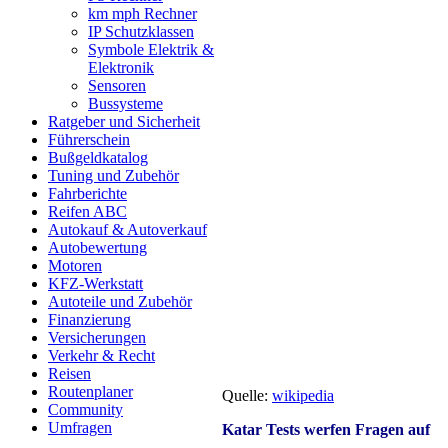
km mph Rechner
IP Schutzklassen
Symbole Elektrik &
Elektronik
Sensoren
Bussysteme
Ratgeber und Sicherheit
Führerschein
Bußgeldkatalog
Tuning und Zubehör
Fahrberichte
Reifen ABC
Autokauf & Autoverkauf
Autobewertung
Motoren
KFZ-Werkstatt
Autoteile und Zubehör
Finanzierung
Versicherungen
Verkehr & Recht
Reisen
Routenplaner
Quelle:
wikipedia
Community
Umfragen
Katar Tests werfen Fragen auf