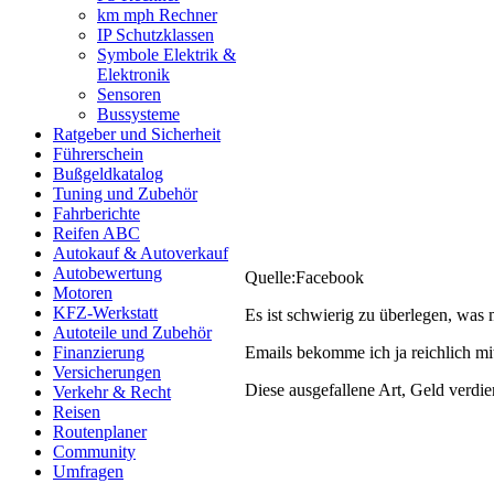
km mph Rechner
IP Schutzklassen
Symbole Elektrik &
Elektronik
Sensoren
Bussysteme
Ratgeber und Sicherheit
Führerschein
Bußgeldkatalog
Tuning und Zubehör
Fahrberichte
Reifen ABC
Autokauf & Autoverkauf
Autobewertung
Quelle:Facebook
Motoren
KFZ-Werkstatt
Es ist schwierig zu überlegen, wa
Autoteile und Zubehör
Finanzierung
Emails bekomme ich ja reichlich mi
Versicherungen
Diese ausgefallene Art, Geld verdi
Verkehr & Recht
Reisen
Routenplaner
Community
Umfragen