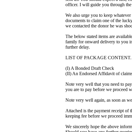
officer. I will guide you through th
We also urge you to keep whatever 
documents to claim one of the lucky 
we contacted the donor he was shoc
The below stated items are availab
family for onward delivery to you i
further delay.
LIST OF PACKAGE CONTENT.
(I) A Bonded Draft Check
(II) An Endorsed Affidavit of claims
Note very well that you need to pay
you are to pay before we proceed w
Note very well again, as soon as w
Attached is the payment receipt of 
keeping fee before we proceed imme
We sincerely hope the above informat
Should you have any further queries,