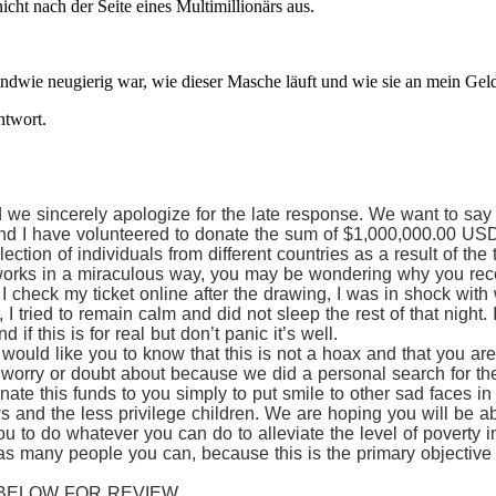
nicht nach der Seite eines Multimillionärs aus.
rgendwie neugierig war, wie dieser Masche läuft und wie sie an mein G
ntwort.
e sincerely apologize for the late response. We want to say
and I have volunteered to donate the sum of $1,000,000.00 USD 
ection of individuals from different countries as a result of th
orks in a miraculous way, you may be wondering why you rece
 I check my ticket online after the drawing, I was in shock with
 I tried to remain calm and did not sleep the rest of that night
if this is for real but don’t panic it’s well.
ould like you to know that this is not a hoax and that you are 
 worry or doubt about because we did a personal search for t
ate this funds to you simply to put smile to other sad faces in
s and the less privilege children. We are hoping you will be a
u to do whatever you can do to alleviate the level of poverty i
as many people you can, because this is the primary objective 
BELOW FOR REVIEW.