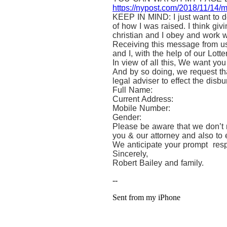
https://nypost.com/2018/11/14/me
KEEP IN MIND: I just want to do
of how I was raised. I think giv
christian and I obey and work wi
Receiving this message from us
and I, with the help of our Lo
In view of all this, We want yo
And by so doing, we request tha
legal adviser to effect the disb
Full Name:
Current Address:
Mobile Number:
Gender:
Please be aware that we don’t n
you & our attorney and also to e
We anticipate your prompt res
Sincerely,
Robert Bailey and family.
--
Sent from my iPhone