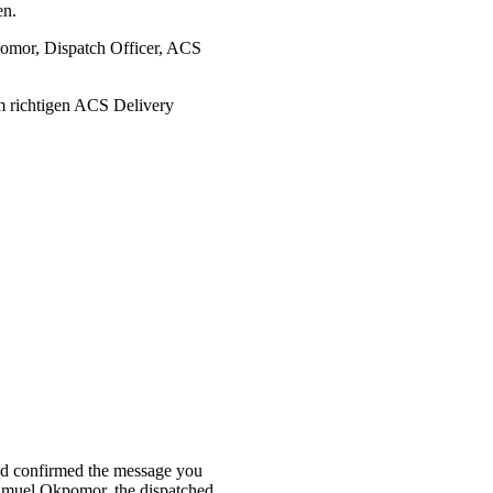
en.
pomor, Dispatch Officer, ACS
m richtigen ACS Delivery
nd confirmed the message you
 Samuel Okpomor, the dispatched