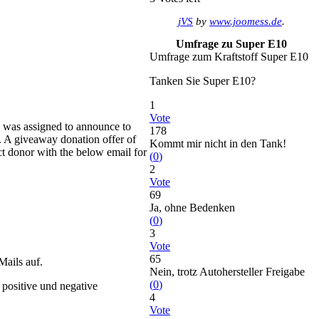
jVS
by
www.joomess.de
.
Umfrage zu Super E10
Umfrage zum Kraftstoff Super E10
Tanken Sie Super E10?
1
Vote
I was assigned to announce to
178
o. A giveaway donation offer of
Kommt mir nicht in den Tank!
ct donor with the below email for
(
0
)
2
Vote
69
Ja, ohne Bedenken
(
0
)
3
Vote
65
Mails auf.
Nein, trotz Autohersteller Freigabe
(
0
)
 positive und negative
4
Vote