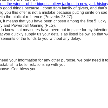
et-the-winner-of-the-biggest-lottery-jackpot-in-new-york-history
 good things because I come from family of givers, and that's j
ing you this offer is not a mistake because putting smile on sad
th the biblical reference (Proverbs 28:27).
, it means that you have been chosen among the first 5 lucky 
ttery and Powerball Gaming (PLG).
u to know that measures have been put in place for my intention
t you quickly supply us your details as listed below, so that 
ursements of the funds to you without any delay.
eed your information for any other purpose, we only need it t
stablish a better relationship with you.
ponse. God bless you.