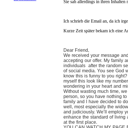
Sie sah allerdings in ihren Inhalten 
Ich schrieb die Email an, da ich i
Kurze Zeit später bekam ich eine A
Dear Friend,
We received your message and w
accepting our offer. My family 
individuals after the random sel
of social media. You see God w
know this is funny to you right?
myself this look like my number,
wondering in your heart and mind 
Without wasting much time, we w
person, so you have nothing to
family and I have decided to don
well, most especially the widow
and judiciously. We’ll employ yo
enhance the standard of living 
at the first place.
YOU CAN WATCH MY PAGE 