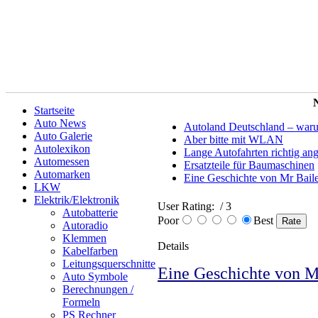
N
Startseite
Auto News
Autoland Deutschland – warum 
Auto Galerie
Aber bitte mit WLAN
Autolexikon
Lange Autofahrten richtig an
Automessen
Ersatzteile für Baumaschinen
Automarken
Eine Geschichte von Mr Bail
LKW
Elektrik/Elektronik
User Rating:
/ 3
Autobatterie
Poor
Best
Autoradio
Klemmen
Details
Kabelfarben
Leitungsquerschnitte
Eine Geschichte von M
Auto Symbole
Berechnungen /
Formeln
PS Rechner