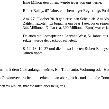
Eine Million gewinnen, würde jeder von uns gerne.
Rober Bailey, 67 Jahre, ein ehemaliger Regierungs Pos
Am 27. Oktober 2018 gab er seinen Schein ab. Am Abe
Zahlen gezogen. Er brauchte ein paar Tage, bis er sein
344 Millionen Dollar (ca. 300 Millionen Euro) war er jet
Da auch die Lottospielerin Lerynne West, 51 Jahre, aus
setzte, wurde der Jackpot aufgeteilt.
8–12–13–19–27 und die 4 – so lauteten Robert Baileys 
Jahren tippte.
s man mit dem Geld anfangen würde. Ein Traumauto, Wohnung oder Haus
t Gewinnversprechen, die erkennt man aber gleich - und ab in die Tonn
enen zu wollen, machte mich aber neugierig.