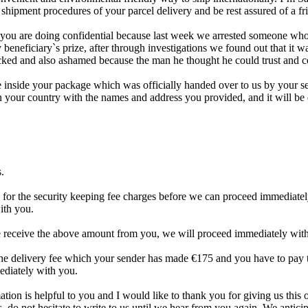
e shipment procedures of your parcel delivery and be rest assured of a fr
you are doing confidential because last week we arrested someone who 
beneficiary`s prize, after through investigations we found out that it wa
ked and also ashamed because the man he thought he could trust and co
le inside your package which was officially handed over to us by your 
n your country with the names and address you provided, and it will be
.
 for the security keeping fee charges before we can proceed immediatel
ith you.
e receive the above amount from you, we will proceed immediately with
the delivery fee which your sender has made €175 and you have to pay t
diately with you.
ion is helpful to you and I would like to thank you for giving us this 
 do not hesitate to write to us until we hear from you again. We anticip