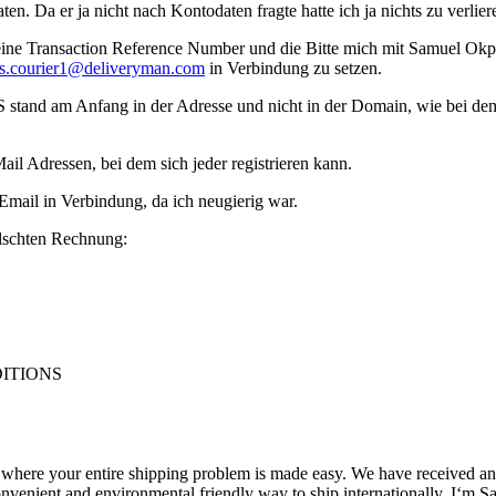
n. Da er ja nicht nach Kontodaten fragte hatte ich ja nichts zu verlier
h eine Transaction Reference Number und die Bitte mich mit Samuel Ok
s.courier1@deliveryman.com
in Verbindung zu setzen.
S stand am Anfang in der Adresse und nicht in der Domain, wie bei de
ail Adressen, bei dem sich jeder registrieren kann.
Email in Verbindung, da ich neugierig war.
älschten Rechnung:
ITIONS
where your entire shipping problem is made easy. We have received a
convenient and environmental friendly way to ship internationally. I‘m