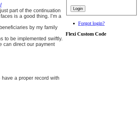
/
ust part of the continuation
 faces is a good thing. I’m a
Forgot login?
beneficiaries by my family
Flexi Custom Code
s to be implemented swiftly.
we can direct our payment
o have a proper record with