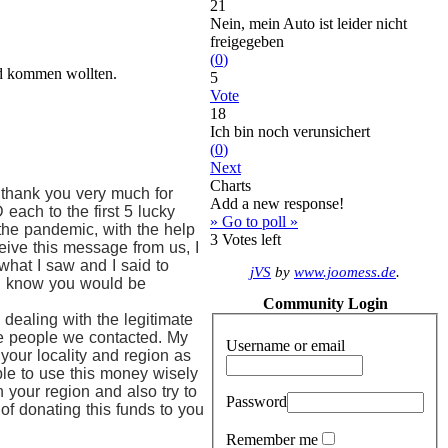
21
Nein, mein Auto ist leider nicht
freigegeben
(
0
)
eld kommen wollten.
5
Vote
18
Ich bin noch verunsichert
(
0
)
Next
Charts
 thank you very much for
Add a new response!
each to the first 5 lucky
» Go to poll »
e the pandemic, with the help
3
Votes left
ive this message from us, I
 what I saw and I said to
jVS
by
www.joomess.de
.
. I know you would be
Community Login
dealing with the legitimate
he people we contacted. My
Username or email
 your locality and region as
ble to use this money wisely
n your region and also try to
Password
of donating this funds to you
Remember me