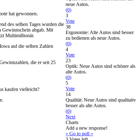
neue Autos.
(
0
)
tbote hat gewonnen.
3
Vote
nd des selben Tages wurden die
38
en Gewinnschein abgab. Mit
Ergonomie: Alte Autos sind besser
zt Multimillionär.
zu bedienen als neue Autos.
(
0
)
 Iowa auf die selben Zahlen
4
Vote
23
Gewinnzahlen, die er seit 25
Optik: Neue Autos sind schöner als
alte Autos.
(
0
)
5
Vote
 kaufen vielleicht?
14
e.
Qualität: Neue Autos sind qualitativ
besser als alte Autos.
(
0
)
Next
Charts
Add a new response!
» Go to poll »
3
Votes left