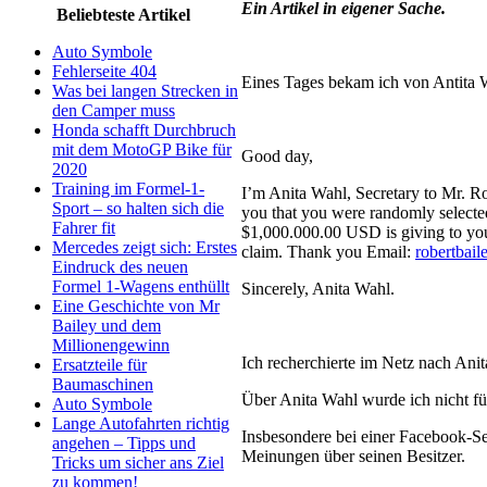
Ein Artikel in eigener Sache.
Beliebteste Artikel
Auto Symbole
Fehlerseite 404
Eines Tages bekam ich von Antita W
Was bei langen Strecken in
den Camper muss
Honda schafft Durchbruch
mit dem MotoGP Bike für
Good day,
2020
Training im Formel-1-
I’m Anita Wahl, Secretary to Mr. Ro
Sport – so halten sich die
you that you were randomly selected
Fahrer fit
$1,000.000.00 USD is giving to you 
Mercedes zeigt sich: Erstes
claim. Thank you Email:
robertbai
Eindruck des neuen
Formel 1-Wagens enthüllt
Sincerely, Anita Wahl.
Eine Geschichte von Mr
Bailey und dem
Millionengewinn
Ich recherchierte im Netz nach Ani
Ersatzteile für
Baumaschinen
Über Anita Wahl wurde ich nicht fü
Auto Symbole
Lange Autofahrten richtig
Insbesondere bei einer Facebook-Se
angehen – Tipps und
Meinungen über seinen Besitzer.
Tricks um sicher ans Ziel
zu kommen!