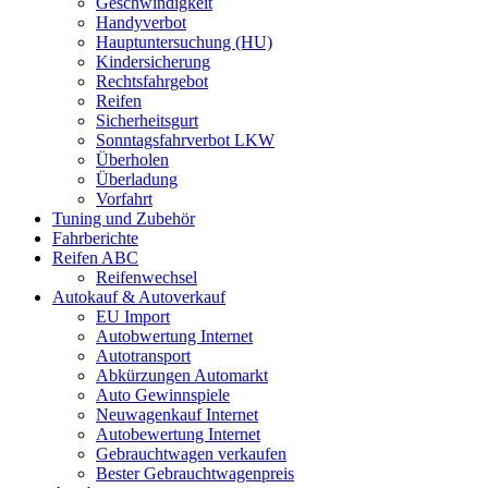
Geschwindigkeit
Handyverbot
Hauptuntersuchung (HU)
Kindersicherung
Rechtsfahrgebot
Reifen
Sicherheitsgurt
Sonntagsfahrverbot LKW
Überholen
Überladung
Vorfahrt
Tuning und Zubehör
Fahrberichte
Reifen ABC
Reifenwechsel
Autokauf & Autoverkauf
EU Import
Autobwertung Internet
Autotransport
Abkürzungen Automarkt
Auto Gewinnspiele
Neuwagenkauf Internet
Autobewertung Internet
Gebrauchtwagen verkaufen
Bester Gebrauchtwagenpreis