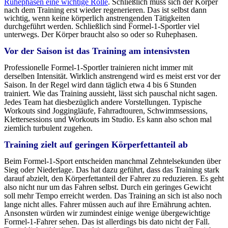
Ruhephasen eine wichtige Rolle
. Schließlich muss sich der Körper
nach dem Training erst wieder regenerieren. Das ist selbst dann
wichtig, wenn keine körperlich anstrengenden Tätigkeiten
durchgeführt werden. Schließlich sind Formel-1-Sportler viel
unterwegs. Der Körper braucht also so oder so Ruhephasen.
Vor der Saison ist das Training am intensivsten
Professionelle Formel-1-Sportler trainieren nicht immer mit
derselben Intensität. Wirklich anstrengend wird es meist erst vor der
Saison. In der Regel wird dann täglich etwa 4 bis 6 Stunden
trainiert. Wie das Training aussieht, lässt sich pauschal nicht sagen.
Jedes Team hat diesbezüglich andere Vorstellungen. Typische
Workouts sind Joggingläufe, Fahrradtouren, Schwimmsessions,
Klettersessions und Workouts im Studio. Es kann also schon mal
ziemlich turbulent zugehen.
Training zielt auf geringen Körperfettanteil ab
Beim Formel-1-Sport entscheiden manchmal Zehntelsekunden über
Sieg oder Niederlage. Das hat dazu geführt, dass das Training stark
darauf abzielt, den Körperfettanteil der Fahrer zu reduzieren. Es geht
also nicht nur um das Fahren selbst. Durch ein geringes Gewicht
soll mehr Tempo erreicht werden. Das Training an sich ist also noch
lange nicht alles. Fahrer müssen auch auf ihre Ernährung achten.
Ansonsten würden wir zumindest einige wenige übergewichtige
Formel-1-Fahrer sehen. Das ist allerdings bis dato nicht der Fall.