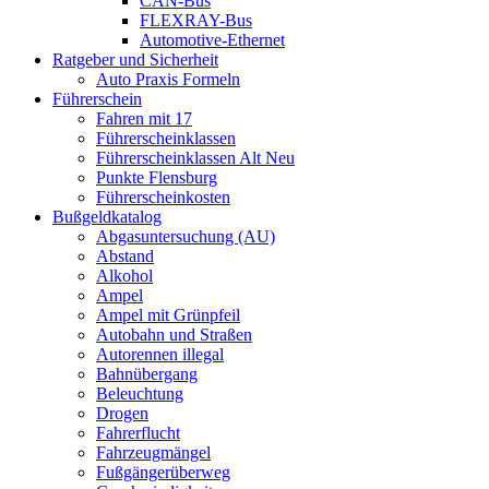
CAN-Bus
FLEXRAY-Bus
Automotive-Ethernet
Ratgeber und Sicherheit
Auto Praxis Formeln
Führerschein
Fahren mit 17
Führerscheinklassen
Führerscheinklassen Alt Neu
Punkte Flensburg
Führerscheinkosten
Bußgeldkatalog
Abgasuntersuchung (AU)
Abstand
Alkohol
Ampel
Ampel mit Grünpfeil
Autobahn und Straßen
Autorennen illegal
Bahnübergang
Beleuchtung
Drogen
Fahrerflucht
Fahrzeugmängel
Fußgängerüberweg