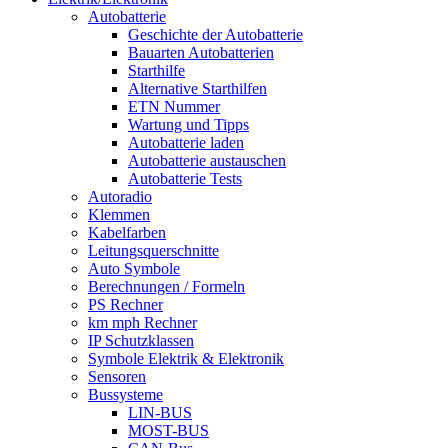
Autobatterie
Geschichte der Autobatterie
Bauarten Autobatterien
Starthilfe
Alternative Starthilfen
ETN Nummer
Wartung und Tipps
Autobatterie laden
Autobatterie austauschen
Autobatterie Tests
Autoradio
Klemmen
Kabelfarben
Leitungsquerschnitte
Auto Symbole
Berechnungen / Formeln
PS Rechner
km mph Rechner
IP Schutzklassen
Symbole Elektrik & Elektronik
Sensoren
Bussysteme
LIN-BUS
MOST-BUS