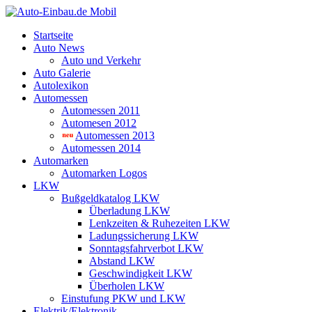
Startseite
Auto News
Auto und Verkehr
Auto Galerie
Autolexikon
Automessen
Automessen 2011
Automesen 2012
Automessen 2013
Automessen 2014
Automarken
Automarken Logos
LKW
Bußgeldkatalog LKW
Überladung LKW
Lenkzeiten & Ruhezeiten LKW
Ladungssicherung LKW
Sonntagsfahrverbot LKW
Abstand LKW
Geschwindigkeit LKW
Überholen LKW
Einstufung PKW und LKW
Elektrik/Elektronik