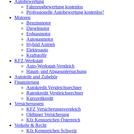
Autobewertung
Fahrzeugbewertung kostenlos
Professionelle Autobewertung kostenlos?
Motoren
Benzinmotor
Dieselmotor
Erdgasmotor
Autogasmotor
Hybrid Antrieb
Elektroauto
Kraftstoffe
KFZ-Werkstatt
Auto-Werkstatt-Vergleich
Haupt- und Abgasuntersuchung
Autoteile und Zubehör
Finanzierung
Autokredit Vergleichsrechner
Ratenkredit Vergleichsrechner
Kurzzeitkredit
Versicherungen
KFZ Versicherungsvergleich
Oldtimer Versicherung
Kfz Kennzeichen Österreich
Verkehr & Recht
Kfz Kennzeichen Schweiz