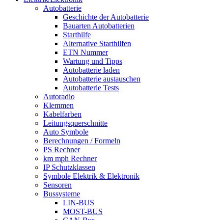
Autobatterie
Geschichte der Autobatterie
Bauarten Autobatterien
Starthilfe
Alternative Starthilfen
ETN Nummer
Wartung und Tipps
Autobatterie laden
Autobatterie austauschen
Autobatterie Tests
Autoradio
Klemmen
Kabelfarben
Leitungsquerschnitte
Auto Symbole
Berechnungen / Formeln
PS Rechner
km mph Rechner
IP Schutzklassen
Symbole Elektrik & Elektronik
Sensoren
Bussysteme
LIN-BUS
MOST-BUS