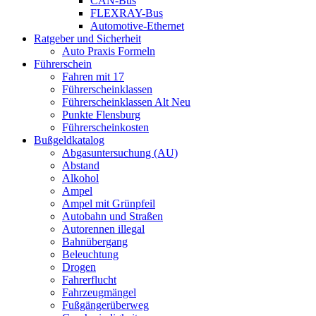
CAN-Bus
FLEXRAY-Bus
Automotive-Ethernet
Ratgeber und Sicherheit
Auto Praxis Formeln
Führerschein
Fahren mit 17
Führerscheinklassen
Führerscheinklassen Alt Neu
Punkte Flensburg
Führerscheinkosten
Bußgeldkatalog
Abgasuntersuchung (AU)
Abstand
Alkohol
Ampel
Ampel mit Grünpfeil
Autobahn und Straßen
Autorennen illegal
Bahnübergang
Beleuchtung
Drogen
Fahrerflucht
Fahrzeugmängel
Fußgängerüberweg