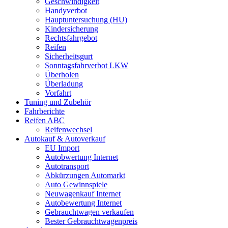
Geschwindigkeit
Handyverbot
Hauptuntersuchung (HU)
Kindersicherung
Rechtsfahrgebot
Reifen
Sicherheitsgurt
Sonntagsfahrverbot LKW
Überholen
Überladung
Vorfahrt
Tuning und Zubehör
Fahrberichte
Reifen ABC
Reifenwechsel
Autokauf & Autoverkauf
EU Import
Autobwertung Internet
Autotransport
Abkürzungen Automarkt
Auto Gewinnspiele
Neuwagenkauf Internet
Autobewertung Internet
Gebrauchtwagen verkaufen
Bester Gebrauchtwagenpreis