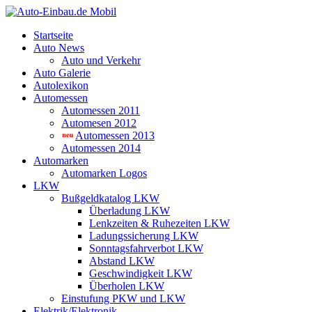
Startseite
Auto News
Auto und Verkehr
Auto Galerie
Autolexikon
Automessen
Automessen 2011
Automesen 2012
Automessen 2013
Automessen 2014
Automarken
Automarken Logos
LKW
Bußgeldkatalog LKW
Überladung LKW
Lenkzeiten & Ruhezeiten LKW
Ladungssicherung LKW
Sonntagsfahrverbot LKW
Abstand LKW
Geschwindigkeit LKW
Überholen LKW
Einstufung PKW und LKW
Elektrik/Elektronik