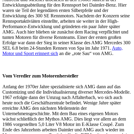
Entwicklungsabteilung für den Rennsport bei Daimler-Benz. Hier
waren sie Teil der legendären ersten Silberpfeile und der
Entwicklung des 300 SE Rennmotors. Nachdem der Konzern seine
Rennsportaktiviäten einstellte, arbeiten sie weiter in der High-
Performance-Entwicklung und gründeten ein paar Jahre später
AMG. Auch hier blieben sie zunächst dem Racing verpflichtet und
tunten Motoren für diverse Rennteams. Einer der ersten großen
Erfolge war dann der Sieg in seiner Klasse des AMG Mercedes 300
SEL 6.8 beim 24-Stunden Rennen von Spa im Jahr 1971.
Auto,
Motor und Sport erinnert sich
an die „rote Sau“ von AMG.
Vom Veredler zum Motorenhersteller
Anfang der 1970er Jahre spezialisierte sich AMG dann auf das
Customizing und die Individualisierung diverser Mercedes-Modelle.
1967 erfolgte dann der Umzug nach Affalterbach, wo sich auch
heute noch die Geschäftszentrale befindet. Wenige Jahre später
erreichte AMG den nächsten Meilenstein der
Unternehmensgeschichte. Mit dem Bau eines eigenen Motors
wächst schließlich der Mythos AMG. Dies liegt vor allem an dem
1986 vorgestellten 5,0 Liter V8 Motor im E-Klasse Coupé. Zum
Ende des Jahrzehnts arbeiten Daimler und AMG auch wieder im