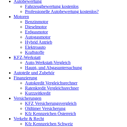
Autobewertung
Fahrzeugbewertung kostenlos
Professionelle Autobewertung kostenlos?
Motoren
Benzinmotor
Dieselmotor
Erdgasmotor
Autogasmotor
Hybrid Antrieb
Elektroauto
Kraftstoffe
KFZ-Werkstatt
Auto-Werkstatt-Vergleich
Haupt- und Abgasuntersuchung
Autoteile und Zubehör
Finanzierung
Autokredit Vergleichsrechner
Ratenkredit Vergleichsrechner
Kurzzeitkredit
Versicherungen
KFZ Versicherungsvergleich
Oldtimer Versicherung
Kfz Kennzeichen Österreich
Verkehr & Recht
Kfz Kennzeichen Schweiz