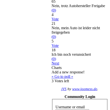
65
Nein, trotz Autohersteller Freigabe
(
0
)
4
Vote
21
Nein, mein Auto ist leider nicht
freigegeben
(
0
)
5
Vote
18
Ich bin noch verunsichert
(
0
)
Next
Charts
Add a new response!
» Go to poll »
3
Votes left
jVS
by
www.joomess.de
.
Community Login
Username or email