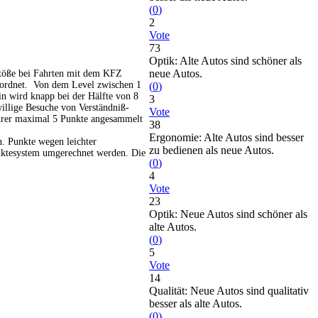
(
0
)
2
Vote
73
Optik: Alte Autos sind schöner als
neue Autos.
stöße bei Fahrten mit dem KFZ
geordnet. Von dem Level zwischen 1
(
0
)
in wird knapp bei der Hälfte von 8
3
illige Besuche von Verständniß-
Vote
ahrer maximal 5 Punkte angesammelt
38
Ergonomie: Alte Autos sind besser
n. Punkte wegen leichter
zu bedienen als neue Autos.
nktesystem umgerechnet werden. Die
(
0
)
4
Vote
23
Optik: Neue Autos sind schöner als
alte Autos.
(
0
)
5
Vote
14
Qualität: Neue Autos sind qualitativ
besser als alte Autos.
(
0
)