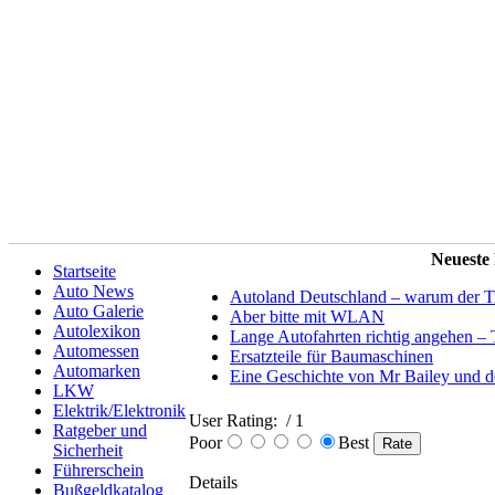
Neueste
Startseite
Auto News
Autoland Deutschland – warum der Tit
Auto Galerie
Aber bitte mit WLAN
Autolexikon
Lange Autofahrten richtig angehen – 
Automessen
Ersatzteile für Baumaschinen
Automarken
Eine Geschichte von Mr Bailey und 
LKW
Elektrik/Elektronik
User Rating:
/ 1
Ratgeber und
Poor
Best
Sicherheit
Führerschein
Details
Bußgeldkatalog