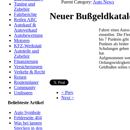
Parent Category:
Auto News
Tuning und
Zubehör
Neuer Bußgeldkatal
Fahrberichte
Reifen ABC
Autokauf &
Autoverkauf
Fahrer eines Auto
einstellen. Die Fl
Autobewertung
bis 7 Punkten gibt
Motoren
Punkten als bisher
KFZ-Werkstatt
Schulungen geben 
Autoteile und
hat.
Zubehör
Aufgenommen werden
Finanzierung
Ordungswidrigkeit
Versicherungen
Geldbußen sollen t
Verkehr & Recht
Reisen
Routenplaner
Community
< Prev
Umfragen
Next >
Beliebteste Artikel
Auto Symbole
Fehlerseite 404
Was bei langen
Strecken in den