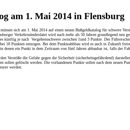
og am 1. Mai 2014 in Flensburg
s müssen sich am 1. Mai 2014 auf einen neuen Bußgeldkatalog für schwere Ver
ensburger Verkehrssünderdatei wird nach mehr als 50 Jahren grundlegend neu 
 es künftig je nach Vergehensschwere zwischen 1und 3 Punkte. Der Führersche
 bei 18 Punkten entzogen. Bei dem Punkteabbbau wird es auch in Zukunft freiw
in denen ein Punkt in dem Zeitraum von fünf Jahren abbaubar ist, falls der F
 Verstöße die Gefahr gegen die Sicherheit (sicherheitsgefährdend) darstelle
en sollen gelöscht werden. Die vorhandenen Punkte sollen nach dem neuen Pu
eurer werden.