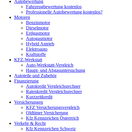
Autobewertung
Fahrzeugbewertung kostenlos
Professionelle Autobewertung kostenlos?
Motoren
Benzinmotor
Dieselmotor
Erdgasmotor
Autogasmotor
Hybrid Antrieb
Elektroauto
Kraftstoffe
KFZ-Werkstatt
Auto-Werkstatt-Vergleich
Haupt- und Abgasuntersuchung
Autoteile und Zubehör
Finanzierung
Autokredit Vergleichsrechner
Ratenkredit Vergleichsrechner
Kurzzeitkredit
Versicherungen
KFZ Versicherungsvergleich
Oldtimer Versicherung
Kfz Kennzeichen Österreich
Verkehr & Recht
Kfz Kennzeichen Schweiz