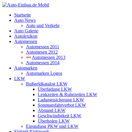
Startseite
Auto News
Auto und Verkehr
Auto Galerie
Autolexikon
Automessen
Automessen 2011
Automesen 2012
Automessen 2013
Automessen 2014
Automarken
Automarken Logos
LKW
Bußgeldkatalog LKW
Überladung LKW
Lenkzeiten & Ruhezeiten LKW
Ladungssicherung LKW
Sonntagsfahrverbot LKW
Abstand LKW
Geschwindigkeit LKW
Überholen LKW
Einstufung PKW und LKW
Elektrik/Elektronik