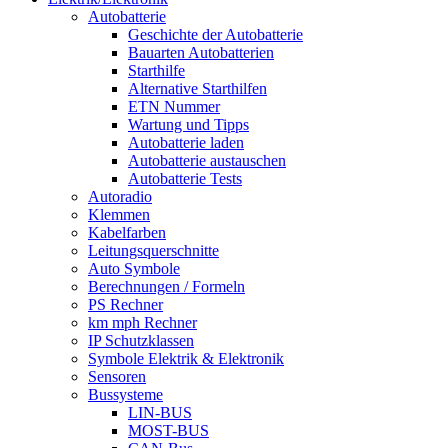
Autobatterie
Geschichte der Autobatterie
Bauarten Autobatterien
Starthilfe
Alternative Starthilfen
ETN Nummer
Wartung und Tipps
Autobatterie laden
Autobatterie austauschen
Autobatterie Tests
Autoradio
Klemmen
Kabelfarben
Leitungsquerschnitte
Auto Symbole
Berechnungen / Formeln
PS Rechner
km mph Rechner
IP Schutzklassen
Symbole Elektrik & Elektronik
Sensoren
Bussysteme
LIN-BUS
MOST-BUS