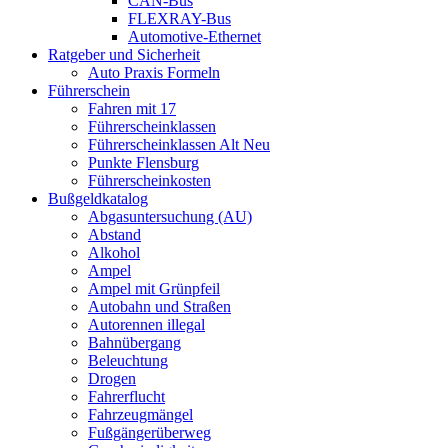
CAN-Bus
FLEXRAY-Bus
Automotive-Ethernet
Ratgeber und Sicherheit
Auto Praxis Formeln
Führerschein
Fahren mit 17
Führerscheinklassen
Führerscheinklassen Alt Neu
Punkte Flensburg
Führerscheinkosten
Bußgeldkatalog
Abgasuntersuchung (AU)
Abstand
Alkohol
Ampel
Ampel mit Grünpfeil
Autobahn und Straßen
Autorennen illegal
Bahnübergang
Beleuchtung
Drogen
Fahrerflucht
Fahrzeugmängel
Fußgängerüberweg