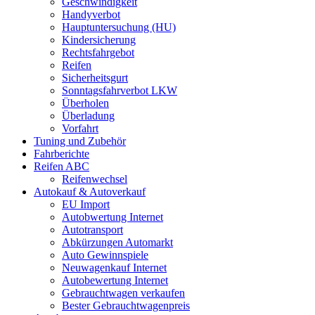
Geschwindigkeit
Handyverbot
Hauptuntersuchung (HU)
Kindersicherung
Rechtsfahrgebot
Reifen
Sicherheitsgurt
Sonntagsfahrverbot LKW
Überholen
Überladung
Vorfahrt
Tuning und Zubehör
Fahrberichte
Reifen ABC
Reifenwechsel
Autokauf & Autoverkauf
EU Import
Autobwertung Internet
Autotransport
Abkürzungen Automarkt
Auto Gewinnspiele
Neuwagenkauf Internet
Autobewertung Internet
Gebrauchtwagen verkaufen
Bester Gebrauchtwagenpreis