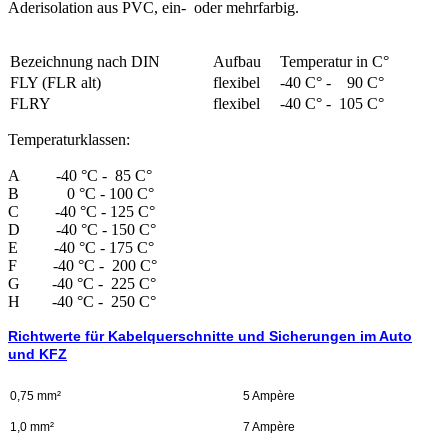
Aderisolation aus PVC, ein- oder mehrfarbig.
Bezeichnung nach DIN
Aufbau
Temperatur in C°
FLY (FLR alt)
flexibel
-40 C° - 90 C°
FLRY
flexibel
-40 C° - 105 C°
Temperaturklassen:
A -40 °C - 85 C°
B 0 °C - 100 C°
C -40 °C - 125 C°
D -40 °C - 150 C°
E -40 °C - 175 C°
F -40 °C - 200 C°
G -40 °C - 225 C°
H -40 °C - 250 C°
Richtwerte für Kabelquerschnitte und Sicherungen im Auto
und KFZ
0,75 mm²
5 Ampère
1,0 mm²
7 Ampère