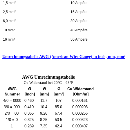
1,5 mm²
10 Ampère
2,5 mm²
15 Ampère
6,0 mm²
30 Ampère
10 mm²
40 Ampère
16 mm²
50 Ampère
Umrechnungstabelle
AWG (American Wire Gauge) in
inch, mm, mm²
AWG Umrechnungstabelle
Cu Widerstand bei 20°C = 68°F
AWG
Ø
Ø
Ø
Cu Widerstand
Nummer
[Inch]
[mm]
[mm²]
[Ohm/m]
4/0 = 0000
0.460
11.7
107
0.000161
3/0 = 000
0.410
10.4
85.0
0.000203
2/0 = 00
0.365
9.26
67.4
0.000256
1/0 = 0
0.325
8.25
53.5
0.000323
1
0.289
7.35
42.4
0.000407