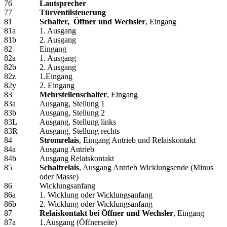
76
Lautsprecher
77
Türventilsteuerung
81
Schalter, Öffner und Wechsler
, Eingang
81a
1. Ausgang
81b
2. Ausgang
82
Eingang
82a
1. Ausgang
82b
2. Ausgang
82z
1.Eingang
82y
2. Eingang
83
Mehrstellenschalter
, Eingang
83a
Ausgang, Stellung 1
83b
Ausgang, Stellung 2
83L
Ausgang, Stellung links
83R
Ausgang. Stellung rechts
84
Stromrelais
, Eingang Antrieb und Relaiskontakt
84a
Ausgang Antrieb
84b
Ausgang Relaiskontakt
85
Schaltrelais
, Ausgang Antrieb Wicklungsende (Minus
oder Masse)
86
Wicklungsanfang
86a
1. Wicklung oder Wicklungsanfang
86b
2. Wicklung oder Wicklungsanfang
87
Relaiskontakt bei Öffner und Wechsler
, Eingang
87a
1.Ausgang (Öffnerseite)