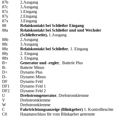
87b
2.Ausgang
87c
3.Ausgang
87z
1.Eingang
87y
2.Eingang
87x
3.Eingang
88
Relaiskontakt bei Schließer Eingang
88a
Relaiskontakt bei Schließer und und Wechsler
(Schließerseite)
,
1.Ausgang
88b
2.Ausgang
88c
3.Ausgang
88z
Relaiskontakt bei Schließer
, 1. Eingang
88y
2. Eingang
88x
3. Eingang
B+
Generator und -regler
, Batterie Plus
B-
Batterie Minus
D+
Dynamo Plus
D-
Dynamo Minus
DF
Dynamo Feld
DF1
Dynamo Feld 1
DF2
Dynamo Feld 2
U
Drehstromgenerator
, Drehstromklemme
V
Drehstromklemme
W
Drehstromklemme
C
Fahrtrichtungsanzeige (Blinkgeber)
1. Kontrollleuchte
C0
Hauptanschluss für vom Blinkgeber getrennte