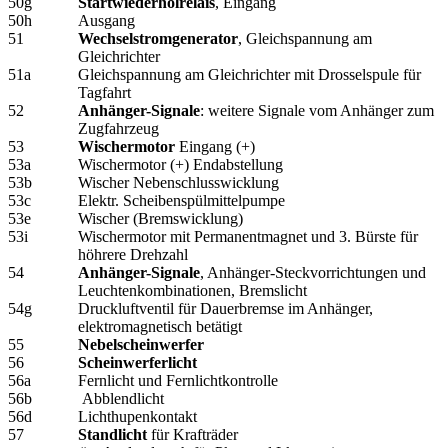
50g
Startwiederholrelais
, Eingang
50h
Ausgang
51
Wechselstromgenerator
, Gleichspannung am
Gleichrichter
51a
Gleichspannung am Gleichrichter mit Drosselspule für
Tagfahrt
52
Anhänger-Signale
: weitere Signale vom Anhänger zum
Zugfahrzeug
53
Wischermotor
Eingang (+)
53a
Wischermotor (+) Endabstellung
53b
Wischer Nebenschlusswicklung
53c
Elektr. Scheibenspülmittelpumpe
53e
Wischer (Bremswicklung)
53i
Wischermotor mit Permanentmagnet und 3. Bürste für
höhrere Drehzahl
54
Anhänger-Signale
, Anhänger-Steckvorrichtungen und
Leuchtenkombinationen, Bremslicht
54g
Druckluftventil für Dauerbremse im Anhänger,
elektromagnetisch betätigt
55
Nebelscheinwerfer
56
Scheinwerferlicht
56a
Fernlicht und Fernlichtkontrolle
56b
Abblendlicht
56d
Lichthupenkontakt
57
Standlicht
für Krafträder