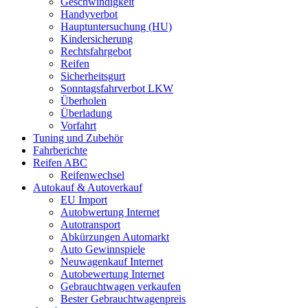
Geschwindigkeit
Handyverbot
Hauptuntersuchung (HU)
Kindersicherung
Rechtsfahrgebot
Reifen
Sicherheitsgurt
Sonntagsfahrverbot LKW
Überholen
Überladung
Vorfahrt
Tuning und Zubehör
Fahrberichte
Reifen ABC
Reifenwechsel
Autokauf & Autoverkauf
EU Import
Autobwertung Internet
Autotransport
Abkürzungen Automarkt
Auto Gewinnspiele
Neuwagenkauf Internet
Autobewertung Internet
Gebrauchtwagen verkaufen
Bester Gebrauchtwagenpreis