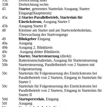
33L
Drehrichtung links
33R
Drehrichtung rechts
45
Starter
, getrenntes Startrelais Ausgang; Starter:
Eingang(Hauptstrom)
45a
2-Starter-Parallelbetrieb, Startrelais für
Einrückstrom
, Ausgang Starter I
45b
Ausgang Starter II
48
Klemme am Starter und am Startwiederholrelais,
Überwachung des Startvorgangs
49
Blinkgeber
Eingang
49a
Ausgang
49b
Ausgang 2. Blinkkreis
49c
Ausgang dritter Blinkkreis
50
Starter, Startersteuerung
(direkt)
50a
Batterieumschaltrelais, Ausgang für Startersteuerung
50b
Startersteuerung, Parallelbetrieb von 2 Startern mit
Folgesteuerung
50c
Startrelais für Folgesteuerung des Einrückstroms bei
Parallelbetrieb von 2 Startern, Eingang in Startrelais für
Starter I
50c
Startrelais für Folgesteuerung des Einrückstroms bei
Parallelbetrieb von 2 Startern, Eingang in Startrelais für
Starter II
50d
Startsperrrelais
, Eingang
50f
Ausgang