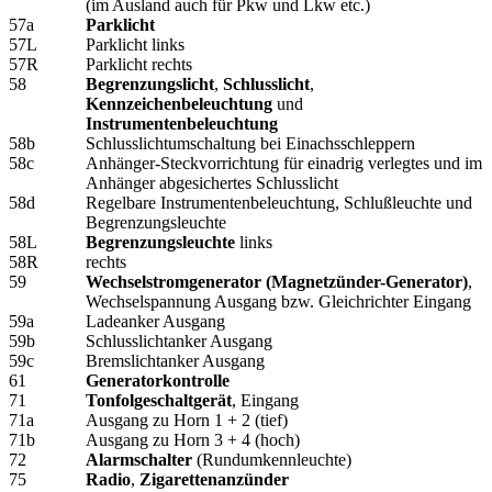
(im Ausland auch für Pkw und Lkw etc.)
57a
Parklicht
57L
Parklicht links
57R
Parklicht rechts
58
Begrenzungslicht
,
Schlusslicht
,
Kennzeichenbeleuchtung
und
Instrumentenbeleuchtung
58b
Schlusslichtumschaltung bei Einachsschleppern
58c
Anhänger-Steckvorrichtung für einadrig verlegtes und im
Anhänger abgesichertes Schlusslicht
58d
Regelbare Instrumentenbeleuchtung, Schlußleuchte und
Begrenzungsleuchte
58L
Begrenzungsleuchte
links
58R
rechts
59
Wechselstromgenerator (Magnetzünder-Generator)
,
Wechselspannung Ausgang bzw. Gleichrichter Eingang
59a
Ladeanker Ausgang
59b
Schlusslichtanker Ausgang
59c
Bremslichtanker Ausgang
61
Generatorkontrolle
71
Tonfolgeschaltgerät
, Eingang
71a
Ausgang zu Horn 1 + 2 (tief)
71b
Ausgang zu Horn 3 + 4 (hoch)
72
Alarmschalter
(Rundumkennleuchte)
75
Radio
,
Zigarettenanzünder