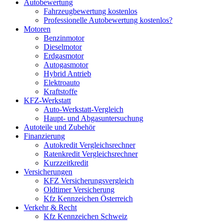
Autobewertung
Fahrzeugbewertung kostenlos
Professionelle Autobewertung kostenlos?
Motoren
Benzinmotor
Dieselmotor
Erdgasmotor
Autogasmotor
Hybrid Antrieb
Elektroauto
Kraftstoffe
KFZ-Werkstatt
Auto-Werkstatt-Vergleich
Haupt- und Abgasuntersuchung
Autoteile und Zubehör
Finanzierung
Autokredit Vergleichsrechner
Ratenkredit Vergleichsrechner
Kurzzeitkredit
Versicherungen
KFZ Versicherungsvergleich
Oldtimer Versicherung
Kfz Kennzeichen Österreich
Verkehr & Recht
Kfz Kennzeichen Schweiz