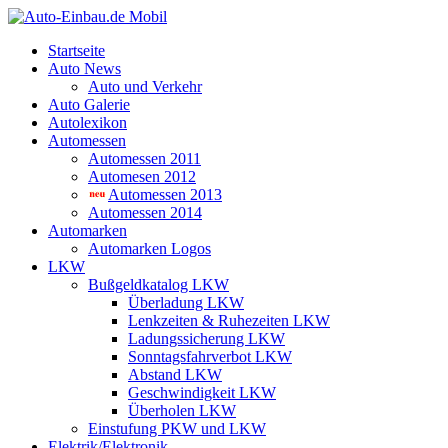
Startseite
Auto News
Auto und Verkehr
Auto Galerie
Autolexikon
Automessen
Automessen 2011
Automesen 2012
Automessen 2013
Automessen 2014
Automarken
Automarken Logos
LKW
Bußgeldkatalog LKW
Überladung LKW
Lenkzeiten & Ruhezeiten LKW
Ladungssicherung LKW
Sonntagsfahrverbot LKW
Abstand LKW
Geschwindigkeit LKW
Überholen LKW
Einstufung PKW und LKW
Elektrik/Elektronik