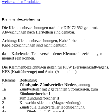
weiter zu den Produkten
Klemmenbezeichnung
Die Klemmenbezeichnungen nach der DIN 72 552 genormt.
Abweichungen nach Herstellern sind denkbar.
Achtung: Klemmenbezeichnungen, Kabelfarben und
Kabelbezeichnungen sind nicht identisch,
da an Kabelenden Teile verschiedener Klemmenbezeichnungen
moniert sein können.
Die Klemmenbezeichnugen gelten für PKW (Personenkraftwagen),
KFZ (Kraftfahrzeuge) und Autos (Automobile).
Klemme
Bedeutung
1
Zündspule
,
Zündverteiler
Niederspannung
1a
Zündverteiler mit 2 getrennten Stromkreisen, zum
Zündunterbrecher I
1b
zum Zündunterbrecher II
2
Kurzschlussklemme (Magnetzündung)
4
Zündspule, Zündverteiler Hochspannung
4a
von Zündspule I, Klemme 4