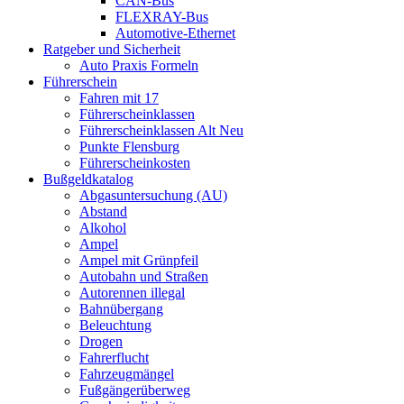
CAN-Bus
FLEXRAY-Bus
Automotive-Ethernet
Ratgeber und Sicherheit
Auto Praxis Formeln
Führerschein
Fahren mit 17
Führerscheinklassen
Führerscheinklassen Alt Neu
Punkte Flensburg
Führerscheinkosten
Bußgeldkatalog
Abgasuntersuchung (AU)
Abstand
Alkohol
Ampel
Ampel mit Grünpfeil
Autobahn und Straßen
Autorennen illegal
Bahnübergang
Beleuchtung
Drogen
Fahrerflucht
Fahrzeugmängel
Fußgängerüberweg