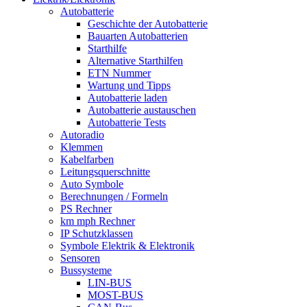
Autobatterie
Geschichte der Autobatterie
Bauarten Autobatterien
Starthilfe
Alternative Starthilfen
ETN Nummer
Wartung und Tipps
Autobatterie laden
Autobatterie austauschen
Autobatterie Tests
Autoradio
Klemmen
Kabelfarben
Leitungsquerschnitte
Auto Symbole
Berechnungen / Formeln
PS Rechner
km mph Rechner
IP Schutzklassen
Symbole Elektrik & Elektronik
Sensoren
Bussysteme
LIN-BUS
MOST-BUS