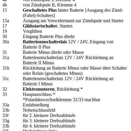
4b
von Zündspule II, Klemme 4
15
Geschaltetes Plus
hinter Batterie [Ausgang des Zünd-
(Fahrt)-Schalters]
15a
Ausgang am Vorwiderstand zur Zündspule und Starter
17
Glühstartschalter
, Starten
19
Vorglühen
30
Eingang Batterie Plus direkt
30a
Batterieumschaltrelais
12V / 24V, Eingang von
Batterie II Plus
31
Batterie Minus direkt oder Masse
31a
Batterieumschaltrelais 12V / 24V Rückleitung an
Batterie II Minus
31b
Rückleitung an Batterie Minus oder Masse über Schalter
oder Relais (geschaltetes Minus)
31c
Batterieumschaltrelais 12V / 24V Rückleitung an
Batterie I Minus
32
Elektromotoren
, Rückleitung *
33
Hauptanschluss *
*Polaritätswechselklemme 32/33 machbar
33a
Endabstellung
33b
Nebenschlussfeld
33f
für 2. kleinere Drehzahlstufe
33g
für 3. kleinere Drehzahlstufe
33h
für 4. kleinere Drehzahlstufe