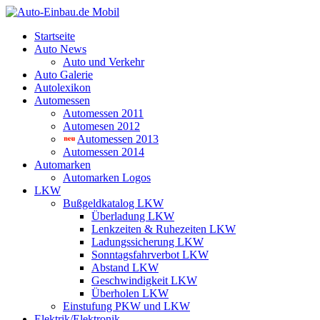
Startseite
Auto News
Auto und Verkehr
Auto Galerie
Autolexikon
Automessen
Automessen 2011
Automesen 2012
Automessen 2013
Automessen 2014
Automarken
Automarken Logos
LKW
Bußgeldkatalog LKW
Überladung LKW
Lenkzeiten & Ruhezeiten LKW
Ladungssicherung LKW
Sonntagsfahrverbot LKW
Abstand LKW
Geschwindigkeit LKW
Überholen LKW
Einstufung PKW und LKW
Elektrik/Elektronik