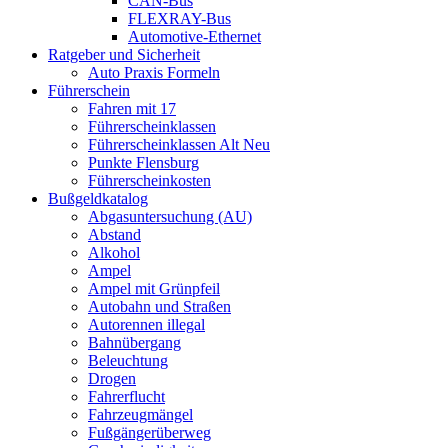
CAN-Bus
FLEXRAY-Bus
Automotive-Ethernet
Ratgeber und Sicherheit
Auto Praxis Formeln
Führerschein
Fahren mit 17
Führerscheinklassen
Führerscheinklassen Alt Neu
Punkte Flensburg
Führerscheinkosten
Bußgeldkatalog
Abgasuntersuchung (AU)
Abstand
Alkohol
Ampel
Ampel mit Grünpfeil
Autobahn und Straßen
Autorennen illegal
Bahnübergang
Beleuchtung
Drogen
Fahrerflucht
Fahrzeugmängel
Fußgängerüberweg