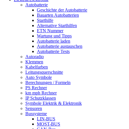
Autobatterie
Geschichte der Autobatterie
Bauarten Autobatterien
Starthilfe
Alternative Starthilfen
ETN Nummer
Wartung und Tipps
Autobatterie laden
Autobatterie austauschen
Autobatterie Tests
Autoradio
Klemmen
Kabelfarben
Leitungsquerschnitte
Auto Symbole
Berechnungen / Formeln
PS Rechner
km mph Rechner
IP Schutzklassen
Symbole Elektrik & Elektronik
Sensoren
Bussysteme
LIN-BUS
MOST-BUS