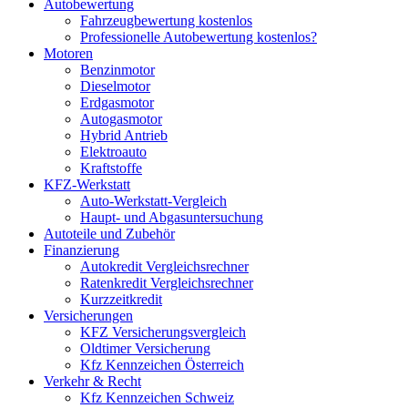
Autobewertung
Fahrzeugbewertung kostenlos
Professionelle Autobewertung kostenlos?
Motoren
Benzinmotor
Dieselmotor
Erdgasmotor
Autogasmotor
Hybrid Antrieb
Elektroauto
Kraftstoffe
KFZ-Werkstatt
Auto-Werkstatt-Vergleich
Haupt- und Abgasuntersuchung
Autoteile und Zubehör
Finanzierung
Autokredit Vergleichsrechner
Ratenkredit Vergleichsrechner
Kurzzeitkredit
Versicherungen
KFZ Versicherungsvergleich
Oldtimer Versicherung
Kfz Kennzeichen Österreich
Verkehr & Recht
Kfz Kennzeichen Schweiz