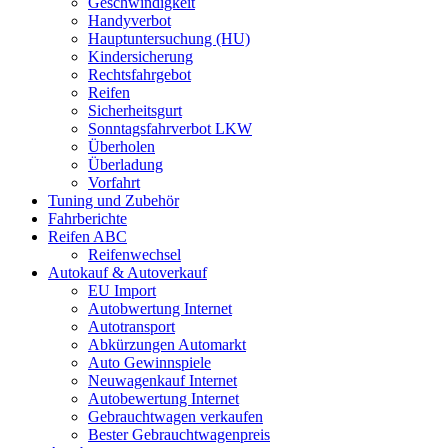
Geschwindigkeit
Handyverbot
Hauptuntersuchung (HU)
Kindersicherung
Rechtsfahrgebot
Reifen
Sicherheitsgurt
Sonntagsfahrverbot LKW
Überholen
Überladung
Vorfahrt
Tuning und Zubehör
Fahrberichte
Reifen ABC
Reifenwechsel
Autokauf & Autoverkauf
EU Import
Autobwertung Internet
Autotransport
Abkürzungen Automarkt
Auto Gewinnspiele
Neuwagenkauf Internet
Autobewertung Internet
Gebrauchtwagen verkaufen
Bester Gebrauchtwagenpreis