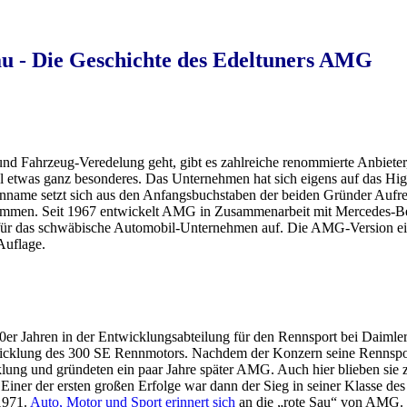
au - Die Geschichte des Edeltuners AMG
nd Fahrzeug-Veredelung geht, gibt es zahlreiche renommierte Anbiet
etwas ganz besonderes. Das Unternehmen hat sich eigens auf das Hi
enname setzt sich aus den Anfangsbuchstaben der beiden Gründer Auf
sammen. Seit 1967 entwickelt AMG in Zusammenarbeit mit Mercedes-B
 für das schwäbische Automobil-Unternehmen auf. Die AMG-Version ei
 Auflage.
0er Jahren in der Entwicklungsabteilung für den Rennsport bei Daimler
wicklung des 300 SE Rennmotors. Nachdem der Konzern seine Rennsporta
lung und gründeten ein paar Jahre später AMG. Auch hier blieben sie 
 Einer der ersten großen Erfolge war dann der Sieg in seiner Klasse
1971.
Auto, Motor und Sport erinnert sich
an die „rote Sau“ von AMG.