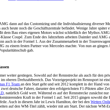
h AMG dann auf das Customizing und die Individualisierung diverser M
 auch heute noch die Geschäftszentrale befindet. Wenige Jahre später
it dem Bau eines eigenen Motors wächst schließlich der Mythos AMG. 
 E-Klasse Coupé. Zum Ende des Jahrzehnts arbeiten Daimler und AMG 
n auch in der Formel 1. Aus der Zusammenarbeit in der Tourenwagen M
 AMG zu einem festen Partner von Mercedes machte. Von nun an ging
pularitätsschub gab.
lassen
 weiter gestiegen. Sowohl auf der Rennstrecke als auch für den priva
 im oberen Drehzahlbereich. Das Vorzeigeprojekt im Rennsport ist ein
nas F1 Team
an den Start geht und seit 2012 komplett in der Hand vo
i deutsche Fahrer, darunter den erfolgreichsten F1-Piloten aller Zeit
ILD
, natürlich Gold wert. Während es auf der Rennstrecke zunächst nu
dominierenden Kraft in der Formel 1 auf. Seit 2015 gingen sowohl die F
feile. Auch in diesem Jahr ist Lewis Hamilton, der bei den
Wetten Onlin
riten auf den WM-Titel zählt, wieder mit am Start. Der nächste WM-Er