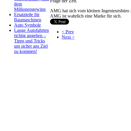
Frage der Zeit.
dem
Millionengewinn
AMG hat sich vom kleinen Ingenieursbüro 
Ersatzteile für
AMG ist wahrlich eine Marke für sich.
Baumaschinen
Auto Symbole
Lange Autofahrten
< Prev
richtig angehen –
Next >
Tipps und Tricks
um sicher ans Ziel
zu kommen!