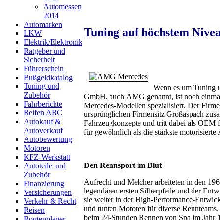
Automessen
2014
Automarken
Tuning auf höchstem Nive
LKW
Elektrik/Elektronik
Ratgeber und
Sicherheit
Führerschein
Bußgeldkatalog
Tuning und
Wenn es um Tuning u
Zubehör
GmbH, auch AMG genannt, ist noch einmal 
Fahrberichte
Mercedes-Modellen spezialisiert. Der Firm
Reifen ABC
ursprünglichen Firmensitz Großaspach zu
Autokauf &
Fahrzeugkonzepte und tritt dabei als OEM
Autoverkauf
für gewöhnlich als die stärkste motorisierte
Autobewertung
Motoren
KFZ-Werkstatt
Den Rennsport im Blut
Autoteile und
Zubehör
Aufrecht und Melcher arbeiteten in den 196
Finanzierung
legendären ersten Silberpfeile und der Ent
Versicherungen
sie weiter in der High-Performance-Entwick
Verkehr & Recht
und tunten Motoren für diverse Rennteams.
Reisen
beim 24-Stunden Rennen von Spa im Jahr 
Routenplaner