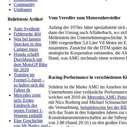
Community
Umfragen
Vom Veredler zum Motorenhersteller
Beliebteste Artikel
Anfang der 1970er Jahre spezialisierte sic
Auto Symbole
dann der Umzug nach Affalterbach, wo sich
Fehlerseite 404
Meilenstein der Unternehmensgeschichte. M
Was bei langen
1986 vorgestellten 5,0 Liter V8 Motor im
Strecken in den
zusammen. Zunächst für die DTM später dan
Camper muss
strategische Kooperation entstanden, die
Honda schafft
Hand, was AMG nochmals einen weiteren Po
Durchbruch mit
dem MotoGP Bike
für 2020
Training im
Racing-Performance in verschiedenen K
Formel-1-Sport –
so halten sich die
Seitdem ist die Marke AMG im Ansehen immer
Fahrer fit
Unternehmen eine verlässliche Performance
Mercedes zeigt
welches seit 2010 als
Mercedes AMG Petro
sich: Erstes
mit Nico Rosberg und Michael Schumacher zwe
Eindruck des
die Vermarktung,
beispielsweise bei der B
neuen Formel 1-
sich das Team in den folgenden Jahren zur 
Wagens enthüllt
Konstrukteursmeisterschaften an die Silberp
Eine Geschichte
von 2.88 (Stand 29.10.) zu den großen Favo
von Mr Bailey und