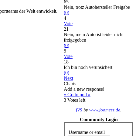
65
Nein, trotz Autohersteller Freigabe
rtteams der Welt entwickelt.
(
0
)
4
Vote
21
Nein, mein Auto ist leider nicht
freigegeben
(
0
)
5
Vote
18
Ich bin noch verunsichert
(
0
)
Next
Charts
Add a new response!
» Go to poll »
3
Votes left
jVS
by
www.joomess.de
.
Community Login
Username or email