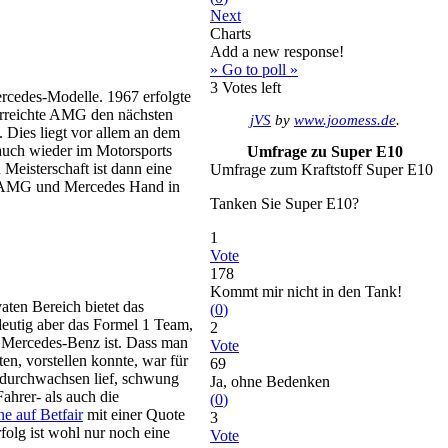
Next
Charts
Add a new response!
» Go to poll »
3
Votes left
ercedes-Modelle. 1967 erfolgte
 erreichte AMG den nächsten
jVS
by
www.joomess.de
.
Dies liegt vor allem an dem
auch wieder im Motorsports
Umfrage zu Super E10
eisterschaft ist dann eine
Umfrage zum Kraftstoff Super E10
en AMG und Mercedes Hand in
Tanken Sie Super E10?
1
Vote
178
Kommt mir nicht in den Tank!
ten Bereich bietet das
(
0
)
deutig aber das Formel 1 Team,
2
n Mercedes-Benz ist. Dass man
Vote
en, vorstellen konnte, war für
69
r durchwachsen lief, schwung
Ja, ohne Bedenken
ahrer- als auch die
(
0
)
e auf Betfair
mit einer Quote
3
folg ist wohl nur noch eine
Vote