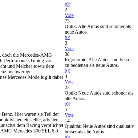
(
0
)
2
Vote
73
Optik: Alte Autos sind schöner als
neue Autos.
(
0
)
3
Vote
38
er, doch die Mercedes-AMG
Ergonomie: Alte Autos sind besser
gh-Performance-Tuning von
zu bedienen als neue Autos.
recht und Melcher sowie dem
(
0
)
enz hochwertige
4
nes Mercedes-Modells gilt dabei
Vote
23
Optik: Neue Autos sind schöner als
alte Autos.
(
0
)
5
-Benz. Hier waren sie Teil der
Vote
ktiviäten einstellte, arbeiten
14
zunächst dem Racing verpflichtet
Qualität: Neue Autos sind qualitativ
 des AMG Mercedes 300 SEL 6.8
besser als alte Autos.
(
0
)