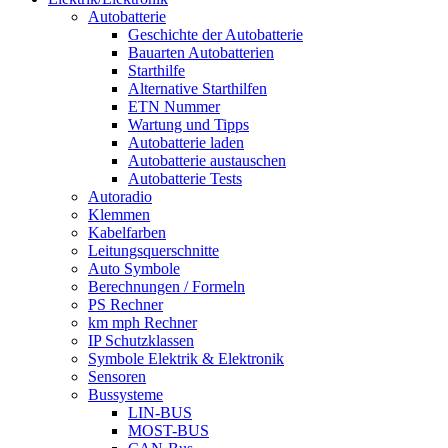
Autobatterie
Geschichte der Autobatterie
Bauarten Autobatterien
Starthilfe
Alternative Starthilfen
ETN Nummer
Wartung und Tipps
Autobatterie laden
Autobatterie austauschen
Autobatterie Tests
Autoradio
Klemmen
Kabelfarben
Leitungsquerschnitte
Auto Symbole
Berechnungen / Formeln
PS Rechner
km mph Rechner
IP Schutzklassen
Symbole Elektrik & Elektronik
Sensoren
Bussysteme
LIN-BUS
MOST-BUS