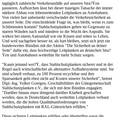
tagtäglich zahlreiche Verkehrsunfälle auf unseren Stra?Ÿen
passieren. Aufhorchen lässt bei dieser traurigen Tatsache der immer
stärkere Abbau von lebensrettenden Leitplanken an Autobahnen.
Von vielen fast unbemerkt verschwindet die Verkehrssicherheit an
unserer Seite. Die entscheidende Frage ist, was bleibt, wenn es zum
Schlimmsten kommt? Stahlschutzplanken geben im Gegensatz zu
starren Wänden nach und mindern so die Wucht des Anpralls. Sie
wirken bei einem Autounfall wie ein Kissen und retten so Leben.
Und weil nachgeben besser ist, als hart bleiben, setzt sich jetzt ein
bundesweites Bündnis mit der Aktion "Die Sicherheit an deiner
Seite" dafür ein, dass hochwertige Leitplanken an deutschen Stra?
Ÿen und Autobahnen weiterhin für mehr Schutz sorgen.
"Kaum jemand wei?Ÿ, dass Stahlschutzplanken sicherer und in der
Regel auch wirtschaftlicher als alternative Aufhaltesysteme sind. Sie
sind schnell verbaut, zu 100 Prozent recyclebar und ihre
Sparsamkeit geht eben nicht auf Kosten unserer Sicherheit", betont
Dipl.-Ing. Volker Goergen, Geschäftsführer der Gütegemeinschaft
Stahlschutzplanken e.V., die sich mit dem Bündnis engagiert.
"Darüber hinaus muss dringend darüber Klarheit geschaffen
werden, dass in Deutschland auch weiterhin Leitplanken verbaut
werden, die die hohen Qualitätsanforderungen von
Stahlschutzplanken mit RAL-Gütezeichen erfüllen."
Diese sicheren Leitplanken erfüllen oder übertreffen sogar die