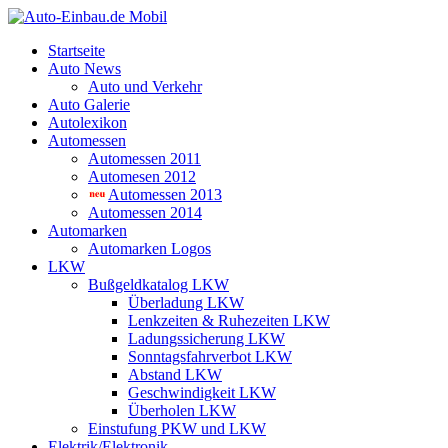
Startseite
Auto News
Auto und Verkehr
Auto Galerie
Autolexikon
Automessen
Automessen 2011
Automesen 2012
Automessen 2013
Automessen 2014
Automarken
Automarken Logos
LKW
Bußgeldkatalog LKW
Überladung LKW
Lenkzeiten & Ruhezeiten LKW
Ladungssicherung LKW
Sonntagsfahrverbot LKW
Abstand LKW
Geschwindigkeit LKW
Überholen LKW
Einstufung PKW und LKW
Elektrik/Elektronik