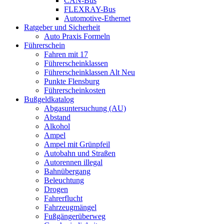
CAN-Bus
FLEXRAY-Bus
Automotive-Ethernet
Ratgeber und Sicherheit
Auto Praxis Formeln
Führerschein
Fahren mit 17
Führerscheinklassen
Führerscheinklassen Alt Neu
Punkte Flensburg
Führerscheinkosten
Bußgeldkatalog
Abgasuntersuchung (AU)
Abstand
Alkohol
Ampel
Ampel mit Grünpfeil
Autobahn und Straßen
Autorennen illegal
Bahnübergang
Beleuchtung
Drogen
Fahrerflucht
Fahrzeugmängel
Fußgängerüberweg