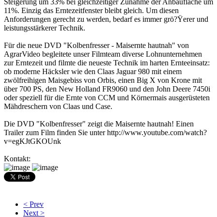
Steigerung um 33% bei gleichzeitiger Zunahme der Anbaufläche um
11%. Einzig das Erntezeitfenster bleibt gleich. Um diesen
Anforderungen gerecht zu werden, bedarf es immer grö?Ÿerer und
leistungsstärkerer Technik.
Für die neue DVD "Kolbenfresser - Maisernte hautnah" von
AgrarVideo begleitete unser Filmteam diverse Lohnunternehmen
zur Erntezeit und filmte die neueste Technik im harten Ernteeinsatz:
ob moderne Häcksler wie den Claas Jaguar 980 mit einem
zwölfreihigen Maisgebiss von Orbis, einen Big X von Krone mit
über 700 PS, den New Holland FR9060 und den John Deere 7450i
oder speziell für die Ernte von CCM und Körnermais ausgerüsteten
Mähdreschern von Claas und Case.
Die DVD "Kolbenfresser" zeigt die Maisernte hautnah! Einen
Trailer zum Film finden Sie unter http://www.youtube.com/watch?
v=egKJtGKOUnk
Kontakt:
< Prev
Next >