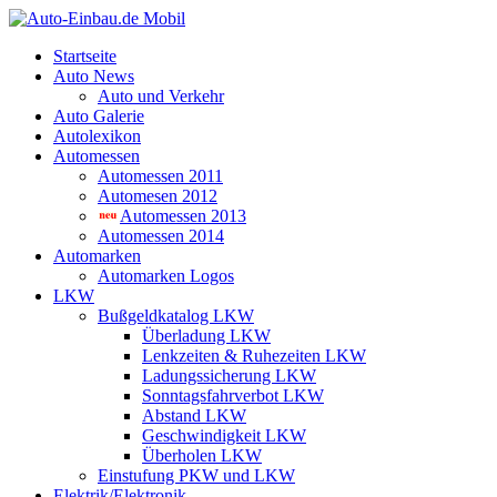
Startseite
Auto News
Auto und Verkehr
Auto Galerie
Autolexikon
Automessen
Automessen 2011
Automesen 2012
Automessen 2013
Automessen 2014
Automarken
Automarken Logos
LKW
Bußgeldkatalog LKW
Überladung LKW
Lenkzeiten & Ruhezeiten LKW
Ladungssicherung LKW
Sonntagsfahrverbot LKW
Abstand LKW
Geschwindigkeit LKW
Überholen LKW
Einstufung PKW und LKW
Elektrik/Elektronik