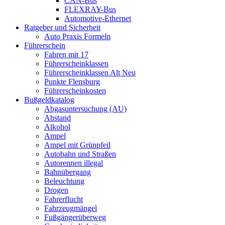
CAN-Bus
FLEXRAY-Bus
Automotive-Ethernet
Ratgeber und Sicherheit
Auto Praxis Formeln
Führerschein
Fahren mit 17
Führerscheinklassen
Führerscheinklassen Alt Neu
Punkte Flensburg
Führerscheinkosten
Bußgeldkatalog
Abgasuntersuchung (AU)
Abstand
Alkohol
Ampel
Ampel mit Grünpfeil
Autobahn und Straßen
Autorennen illegal
Bahnübergang
Beleuchtung
Drogen
Fahrerflucht
Fahrzeugmängel
Fußgängerüberweg