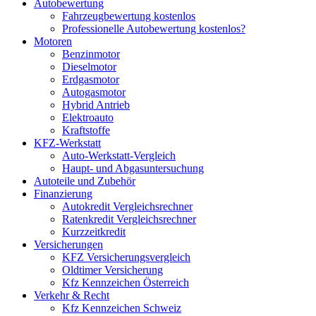
Autobewertung
Fahrzeugbewertung kostenlos
Professionelle Autobewertung kostenlos?
Motoren
Benzinmotor
Dieselmotor
Erdgasmotor
Autogasmotor
Hybrid Antrieb
Elektroauto
Kraftstoffe
KFZ-Werkstatt
Auto-Werkstatt-Vergleich
Haupt- und Abgasuntersuchung
Autoteile und Zubehör
Finanzierung
Autokredit Vergleichsrechner
Ratenkredit Vergleichsrechner
Kurzzeitkredit
Versicherungen
KFZ Versicherungsvergleich
Oldtimer Versicherung
Kfz Kennzeichen Österreich
Verkehr & Recht
Kfz Kennzeichen Schweiz