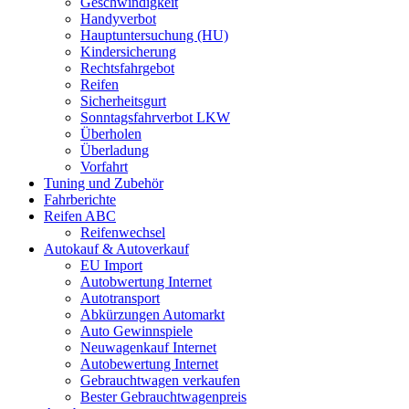
Geschwindigkeit
Handyverbot
Hauptuntersuchung (HU)
Kindersicherung
Rechtsfahrgebot
Reifen
Sicherheitsgurt
Sonntagsfahrverbot LKW
Überholen
Überladung
Vorfahrt
Tuning und Zubehör
Fahrberichte
Reifen ABC
Reifenwechsel
Autokauf & Autoverkauf
EU Import
Autobwertung Internet
Autotransport
Abkürzungen Automarkt
Auto Gewinnspiele
Neuwagenkauf Internet
Autobewertung Internet
Gebrauchtwagen verkaufen
Bester Gebrauchtwagenpreis