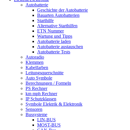
Autobatterie
Geschichte der Autobatterie
Bauarten Autobatterien
Starthilfe
Alternative Starthilfen
ETN Nummer
Wartung und Tipps
Autobatterie laden
Autobatterie austauschen
Autobatterie Tests
Autoradio
Klemmen
Kabelfarben
Leitungsquerschnitte
Auto Symbole
Berechnungen / Formeln
PS Rechner
km mph Rechner
IP Schutzklassen
Symbole Elektrik & Elektronik
Sensoren
Bussysteme
LIN-BUS
MOST-BUS