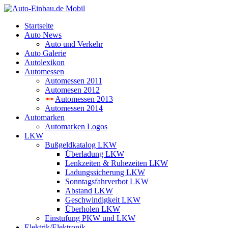
Startseite
Auto News
Auto und Verkehr
Auto Galerie
Autolexikon
Automessen
Automessen 2011
Automesen 2012
Automessen 2013
Automessen 2014
Automarken
Automarken Logos
LKW
Bußgeldkatalog LKW
Überladung LKW
Lenkzeiten & Ruhezeiten LKW
Ladungssicherung LKW
Sonntagsfahrverbot LKW
Abstand LKW
Geschwindigkeit LKW
Überholen LKW
Einstufung PKW und LKW
Elektrik/Elektronik