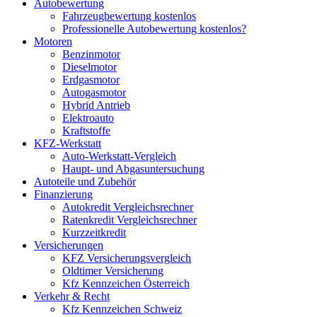
Autobewertung
Fahrzeugbewertung kostenlos
Professionelle Autobewertung kostenlos?
Motoren
Benzinmotor
Dieselmotor
Erdgasmotor
Autogasmotor
Hybrid Antrieb
Elektroauto
Kraftstoffe
KFZ-Werkstatt
Auto-Werkstatt-Vergleich
Haupt- und Abgasuntersuchung
Autoteile und Zubehör
Finanzierung
Autokredit Vergleichsrechner
Ratenkredit Vergleichsrechner
Kurzzeitkredit
Versicherungen
KFZ Versicherungsvergleich
Oldtimer Versicherung
Kfz Kennzeichen Österreich
Verkehr & Recht
Kfz Kennzeichen Schweiz