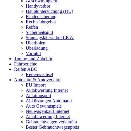
Geschwindigkeit
Handyverbot
Hauptuntersuchung (HU)
Kindersicherung
Rechtsfahrgebot
Reifen
Sicherheitsgurt
Sonntagsfahrverbot LKW
Überholen
Überladung
Vorfahrt
Tuning und Zubehör
Fahrberichte
Reifen ABC
Reifenwechsel
Autokauf & Autoverkauf
EU Import
Autobwertung Internet
Autotransport
Abkürzungen Automarkt
Auto Gewinnspiele
Neuwagenkauf Internet
Autobewertung Internet
Gebrauchtwagen verkaufen
Bester Gebrauchtwagenpreis